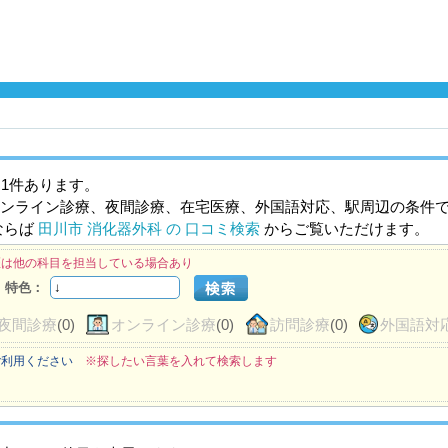
1件あります。
ンライン診療、夜間診療、在宅医療、外国語対応、駅周辺の条件
ならば
田川市 消化器外科 の 口コミ検索
からご覧いただけます。
医は他の科目を担当している場合あり
特色：
夜間診療
(0)
オンライン診療
(0)
訪問診療
(0)
外国語対
ご利用ください
※探したい言葉を入れて検索します