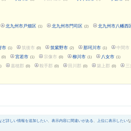
北九州市戸畑区
北九州市門司区
北九州市八幡西
(1)
(2)
府市
筑後市
筑紫野市
那珂川市
中間市
(1)
(0)
(2)
(1)
宮若市
宗像市
柳川市
八女市
(0)
(1)
(0)
(1)
(1)
嘉穂郡
鞍手郡
田川郡
築上郡
三
)
(0)
(0)
(0)
(0)
など詳しい情報を追加したい
、
表示内容に間違いがある
、
上位に表示したい