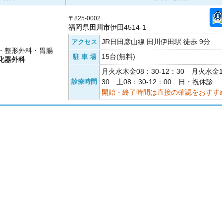
〒825-0002
福岡県
田川市
伊田4514-1
JR日田彦山線 田川伊田駅 徒歩 9分
アクセス
・整形外科・胃腸
15台(無料)
駐 車 場
化器外科
月火水木金08：30-12：30 月火水金1
診療時間
30 土08：30-12：00 日・祝休診
開始・終了時間は直接の確認をおすす