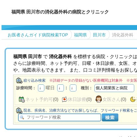
福岡県 田川市の消化器外科の病院とクリニック
お医者さんガイド病院検索TOP
福岡県
田川市
消化器外科
福岡県
田川市
で
消化器外科
を標榜する病院・クリニックは
さらに診療時間、ネット予約可、日曜・休日診療、女医、オ
や、地図表示もできます。 また、口コミ評判情報をお探し
絞り込み検索
※詳細データの登録がない医療機関は対象外 ※女
曜日
：
診療時間：
種別：
ネット予約可
(0)
休日診療
(0)
女医さん
(0)
院名、疾病名、治療方法などでお探しならば、フリーワード検索を