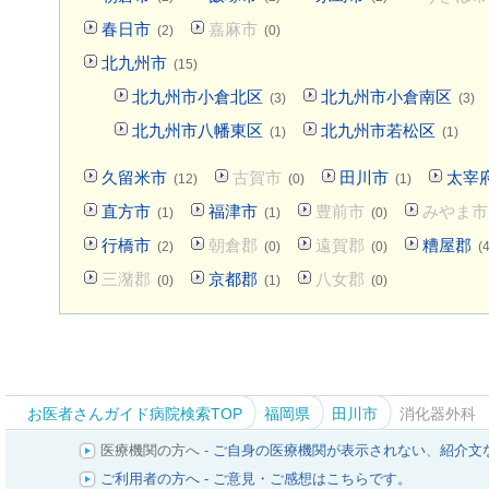
春日市
嘉麻市
(2)
(0)
北九州市
(15)
北九州市小倉北区
北九州市小倉南区
(3)
(3)
北九州市八幡東区
北九州市若松区
(1)
(1)
久留米市
古賀市
田川市
太宰
(12)
(0)
(1)
直方市
福津市
豊前市
みやま市
(1)
(1)
(0)
行橋市
朝倉郡
遠賀郡
糟屋郡
(2)
(0)
(0)
(4
三潴郡
京都郡
八女郡
(0)
(1)
(0)
お医者さんガイド病院検索TOP
福岡県
田川市
消化器外科
医療機関の方へ -
ご自身の医療機関が表示されない
、
紹介文
ご利用者の方へ - ご意見・ご感想はこちらです。