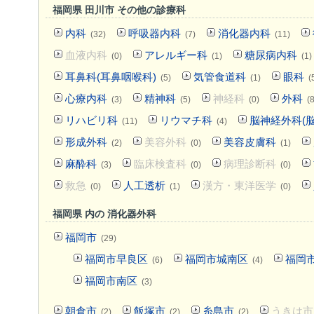
福岡県 田川市 その他の診療科
内科
呼吸器内科
消化器内科
(32)
(7)
(11)
血液内科
アレルギー科
糖尿病内科
(0)
(1)
(1)
耳鼻科(耳鼻咽喉科)
気管食道科
眼科
(5)
(1)
(
心療内科
精神科
神経科
外科
(3)
(5)
(0)
(8
リハビリ科
リウマチ科
脳神経外科(脳
(11)
(4)
形成外科
美容外科
美容皮膚科
(2)
(0)
(1)
麻酔科
臨床検査科
病理診断科
(3)
(0)
(0)
救急
人工透析
漢方・東洋医学
(0)
(1)
(0)
福岡県 内の 消化器外科
福岡市
(29)
福岡市早良区
福岡市城南区
福岡
(6)
(4)
福岡市南区
(3)
朝倉市
飯塚市
糸島市
うきは市
(2)
(2)
(2)