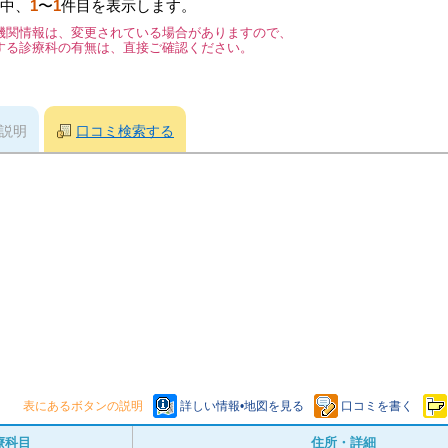
中、
1
〜
1
件目を表示します。
機関情報は、変更されている場合がありますので、
する診療科の有無は、直接ご確認ください。
説明
口コミ検索する
表にあるボタンの説明
詳しい情報•地図を見る
口コミを書く
療科目
住所・詳細