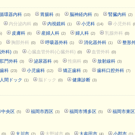
循環器内科
胃腸科
脳神経内科
腎臓内科
(10)
(6)
(5)
(2)
内分泌内科
内視鏡科
小児科
小児外科
(0)
(1)
(14)
(
皮膚科
産婦人科
婦人科
乳腺外科
5)
(6)
(2)
(2)
(0)
胸部外科
呼吸器外科
消化器外科
整形
)
(0)
(1)
(1)
外科)
心臓血管外科(心臓外科)
血管外科
(3)
(0)
(0)
肛門外科
泌尿器科
性病科
放射線科
(3)
(4)
(0)
(3)
歯科
小児歯科
矯正歯科
歯科口腔外科
(23)
(12)
(3)
(7)
人間ドック
脳ドック
健康診断
(1)
(0)
(3)
市中央区
福岡市西区
福岡市博多区
福岡市東区
(5)
(3)
(5)
大川市
大野城市
大牟田市
小郡市
(0)
(2)
(0)
(4)
(1)