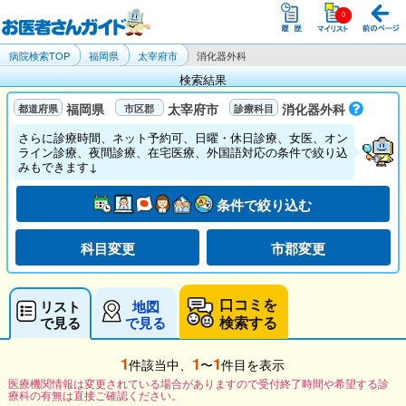
病院検索TOP
福岡県
太宰府市
消化器外科
検索結果
福岡県
太宰府市
消化器外科
さらに診療時間、ネット予約可、日曜・休日診療、女医、オン
ライン診療、夜間診療、在宅医療、外国語対応の条件で絞り込
みもできます↓
条件で絞り込む
科目変更
市郡変更
口コミを
リスト
地図
検索する
で見る
で見る
1
1
1
件該当中、
〜
件目を表示
医療機関情報は変更されている場合がありますので受付終了時間や希望する診
療科の有無は直接ご確認ください。