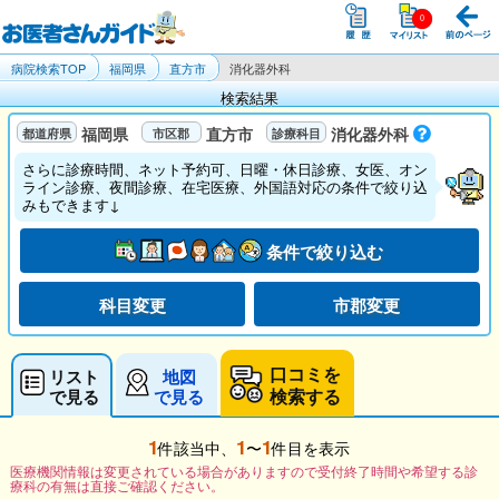
病院検索TOP
福岡県
直方市
消化器外科
検索結果
福岡県
直方市
消化器外科
さらに診療時間、ネット予約可、日曜・休日診療、女医、オン
ライン診療、夜間診療、在宅医療、外国語対応の条件で絞り込
みもできます↓
条件で絞り込む
科目変更
市郡変更
口コミを
リスト
地図
検索する
で見る
で見る
1
1
1
件該当中、
〜
件目を表示
医療機関情報は変更されている場合がありますので受付終了時間や希望する診
療科の有無は直接ご確認ください。