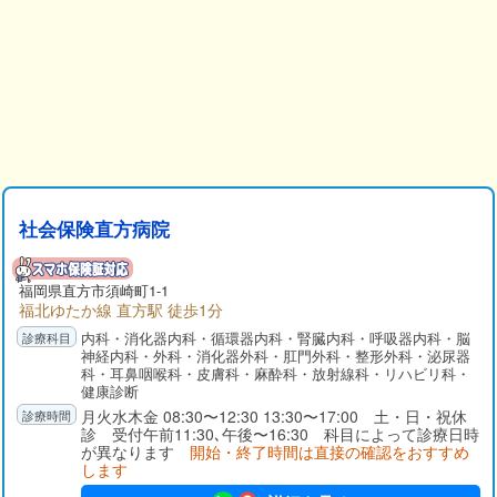
社会保険直方病院
福岡県
直方市
須崎町1-1
福北ゆたか線 直方駅 徒歩1分
内科・消化器内科・循環器内科・腎臓内科・呼吸器内科・脳
神経内科・外科・消化器外科・肛門外科・整形外科・泌尿器
科・耳鼻咽喉科・皮膚科・麻酔科・放射線科・リハビリ科・
健康診断
月火水木金 08:30〜12:30 13:30〜17:00 土・日・祝休
診 受付午前11:30､午後〜16:30 科目によって診療日時
が異なります
開始・終了時間は直接の確認をおすすめ
します