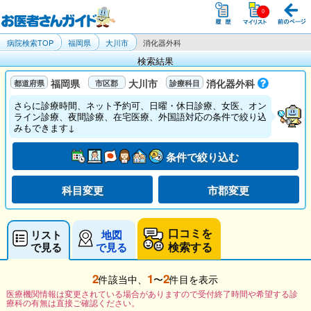
病院検索TOP
福岡県
大川市
消化器外科
検索結果
福岡県
大川市
消化器外科
さらに診療時間、ネット予約可、日曜・休日診療、女医、オン
ライン診療、夜間診療、在宅医療、外国語対応の条件で絞り込
みもできます↓
条件で絞り込む
科目変更
市郡変更
口コミを
リスト
地図
検索する
で見る
で見る
2
1
2
件該当中、
〜
件目を表示
医療機関情報は変更されている場合がありますので受付終了時間や希望する診
療科の有無は直接ご確認ください。