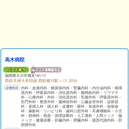
高木病院
福岡県
大川市
酒見141-11
西鉄天神大牟田線 西鉄柳川駅 バス 20分
内科・血液内科・糖尿病内科・腎臓内科・内分泌内科・循環
器内科・呼吸器内科・消化器内科・脳神経内科・リウマチ
科・心療内科・外科・消化器外科・乳腺外科・呼吸器外科・
肛門外科・整形外科・脳神経外科・心臓血管外科・泌尿器
科・産婦人科・婦人科・皮膚科・眼科・形成外科・放射線
科・麻酔科・リハビリ科・歯科口腔外科・耳鼻咽喉科・小児
科・精神科・救急・病理診断科・人工透析・人間ドック・脳
ドック・健康診断・肝臓内科・膵臓内科・脂質代謝内科・肝
胆膵外科