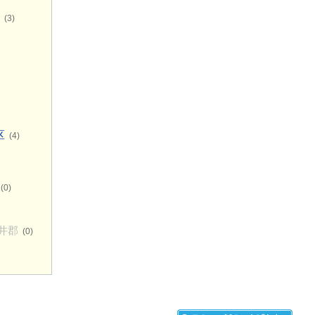
(3)
区
(4)
(0)
井郡
(0)