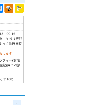
3：00-16：
約制 午後は専門
よって診療日時
めします
グラフィー(女性
勤(内/小/眼/
ケア108)
1