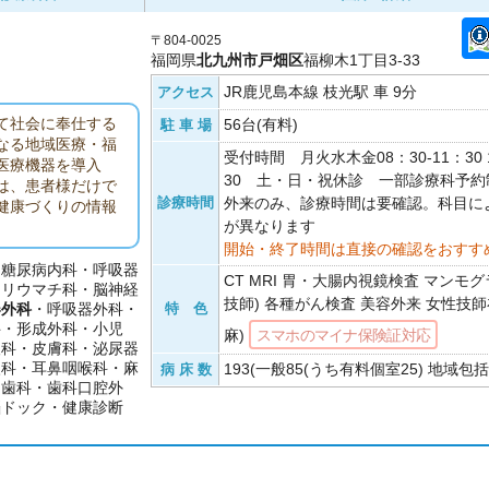
〒804-0025
福岡県
北九州市戸畑区
福柳木1丁目3-33
JR鹿児島本線 枝光駅 車 9分
アクセス
て社会に奉仕する
56台(有料)
駐 車 場
なる地域医療・福
受付時間 月火水木金08：30-11：30 1
医療機器を導入
30 土・日・祝休診 一部診療科予
は、患者様だけで
診療時間
外来のみ、診療時間は要確認。科目に
健康づくりの情報
が異なります
開始・終了時間は直接の確認をおすす
・糖尿病内科・呼吸器
CT MRI 胃・大腸内視鏡検査 マンモ
・リウマチ科・脳神経
技師) 各種がん検査 美容外来 女性技師在
器外科
・呼吸器外科・
特 色
科・形成外科・小児
麻)
スマホのマイナ保険証対応
人科・皮膚科・泌尿器
眼科・耳鼻咽喉科・麻
193(一般85(うち有料個室25) 地域包括
病 床 数
・歯科・歯科口腔外
脳ドック・健康診断