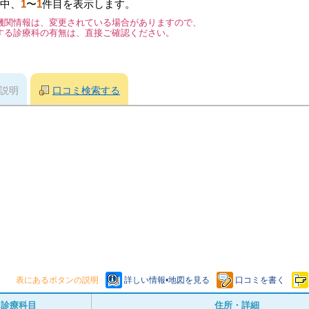
中、
1
〜
1
件目を表示します。
機関情報は、変更されている場合がありますので、
する診療科の有無は、直接ご確認ください。
説明
口コミ検索する
表にあるボタンの説明
詳しい情報•地図を見る
口コミを書く
診療科目
住所・詳細