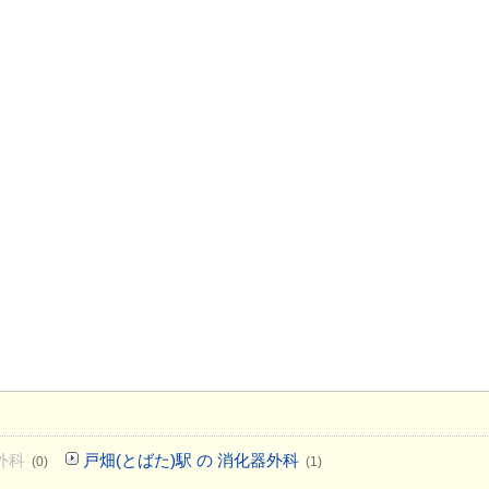
外科
戸畑(とばた)駅 の 消化器外科
(0)
(1)