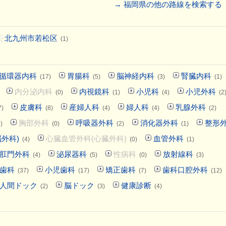
→ 福岡県の他の路線を検索する
北九州市若松区
(1)
循環器内科
胃腸科
脳神経内科
腎臓内科
(17)
(5)
(3)
(1)
内分泌内科
内視鏡科
小児科
小児外科
(0)
(1)
(4)
(2
皮膚科
産婦人科
婦人科
乳腺外科
7)
(8)
(4)
(4)
(2)
胸部外科
呼吸器外科
消化器外科
整形
)
(0)
(2)
(1)
外科)
心臓血管外科(心臓外科)
血管外科
(4)
(0)
(1)
肛門外科
泌尿器科
性病科
放射線科
(4)
(5)
(0)
(3)
歯科
小児歯科
矯正歯科
歯科口腔外科
(37)
(17)
(7)
(12)
人間ドック
脳ドック
健康診断
(2)
(3)
(4)