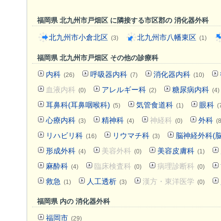
福岡県 北九州市戸畑区 に隣接する市区郡の 消化器外科
北九州市小倉北区
北九州市八幡東区
(3)
(1)
福岡県 北九州市戸畑区 その他の診療科
内科
呼吸器内科
消化器内科
(26)
(7)
(10)
血液内科
アレルギー科
糖尿病内科
(0)
(2)
(4)
耳鼻科(耳鼻咽喉科)
気管食道科
眼科
(5)
(1)
(
心療内科
精神科
神経科
外科
(3)
(4)
(0)
(8
リハビリ科
リウマチ科
脳神経外科(脳
(16)
(3)
形成外科
美容外科
美容皮膚科
(4)
(0)
(1)
麻酔科
臨床検査科
病理診断科
(4)
(0)
(0)
救急
人工透析
漢方・東洋医学
(1)
(3)
(0)
福岡県 内の 消化器外科
福岡市
(29)