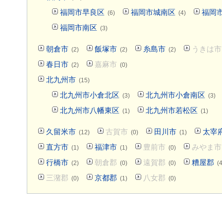
福岡市早良区
福岡市城南区
福岡
(6)
(4)
福岡市南区
(3)
朝倉市
飯塚市
糸島市
うきは市
(2)
(2)
(2)
春日市
嘉麻市
(2)
(0)
北九州市
(15)
北九州市小倉北区
北九州市小倉南区
(3)
(3)
北九州市八幡東区
北九州市若松区
(1)
(1)
久留米市
古賀市
田川市
太宰
(12)
(0)
(1)
直方市
福津市
豊前市
みやま市
(1)
(1)
(0)
行橋市
朝倉郡
遠賀郡
糟屋郡
(2)
(0)
(0)
(4
三潴郡
京都郡
八女郡
(0)
(1)
(0)