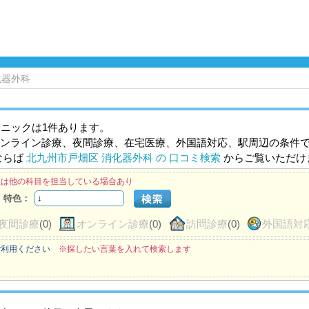
化器外科
ニックは1件あります。
ンライン診療、夜間診療、在宅医療、外国語対応、駅周辺の条件
ならば
北九州市戸畑区 消化器外科 の 口コミ検索
からご覧いただけ
医は他の科目を担当している場合あり
特色：
夜間診療
(0)
オンライン診療
(0)
訪問診療
(0)
外国語対
ご利用ください
※探したい言葉を入れて検索します