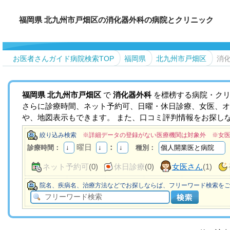
福岡県 北九州市戸畑区の消化器外科の病院とクリニック
お医者さんガイド病院検索TOP
福岡県
北九州市戸畑区
消
福岡県
北九州市戸畑区
で
消化器外科
を標榜する病院・クリ
さらに診療時間、ネット予約可、日曜・休日診療、女医、オ
や、地図表示もできます。 また、口コミ評判情報をお探し
絞り込み検索
※詳細データの登録がない医療機関は対象外 ※女
曜日
：
診療時間：
種別：
ネット予約可
(0)
休日診療
(0)
女医さん
(1)
院名、疾病名、治療方法などでお探しならば、フリーワード検索を