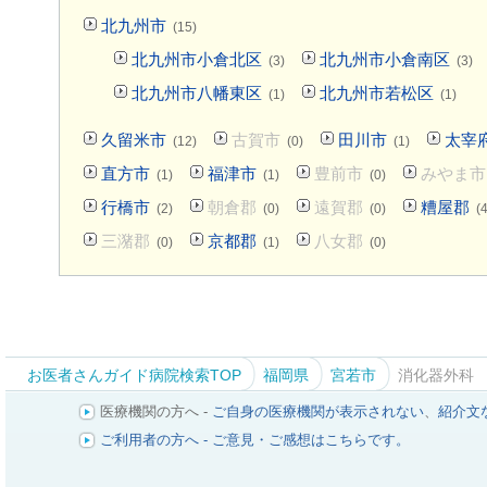
北九州市
(15)
北九州市小倉北区
北九州市小倉南区
(3)
(3)
北九州市八幡東区
北九州市若松区
(1)
(1)
久留米市
古賀市
田川市
太宰
(12)
(0)
(1)
直方市
福津市
豊前市
みやま市
(1)
(1)
(0)
行橋市
朝倉郡
遠賀郡
糟屋郡
(2)
(0)
(0)
(4
三潴郡
京都郡
八女郡
(0)
(1)
(0)
お医者さんガイド病院検索TOP
福岡県
宮若市
消化器外科
医療機関の方へ -
ご自身の医療機関が表示されない
、
紹介文
ご利用者の方へ - ご意見・ご感想はこちらです。