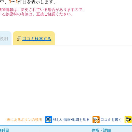
中、
1
〜
1
件目を表示します。
機関情報は、変更されている場合がありますので、
する診療科の有無は、直接ご確認ください。
説明
口コミ検索する
表にあるボタンの説明
詳しい情報•地図を見る
口コミを書く
療科目
住所・詳細