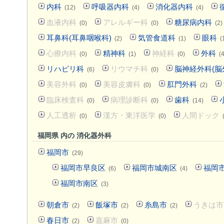
内科
呼吸器内科
消化器内科
(12)
(4)
(4)
血液内科
アレルギー科
糖尿病内科
(0)
(0)
(2)
耳鼻科(耳鼻咽喉科)
気管食道科
眼科
(2)
(1)
(
心療内科
精神科
神経科
外科
(0)
(1)
(0)
(4
リハビリ科
リウマチ科
脳神経外科(脳
(6)
(0)
美容外科
美容皮膚科
肛門外科
(0)
(0)
(2)
臨床検査科
病理診断科
歯科
(0)
(0)
(14)
人工透析
漢方・東洋医学
人間ドック
(0)
(0)
福岡県 内の 消化器外科
福岡市
(29)
福岡市早良区
福岡市城南区
福岡
(6)
(4)
福岡市南区
(3)
朝倉市
飯塚市
糸島市
うきは市
(2)
(2)
(2)
春日市
嘉麻市
(2)
(0)