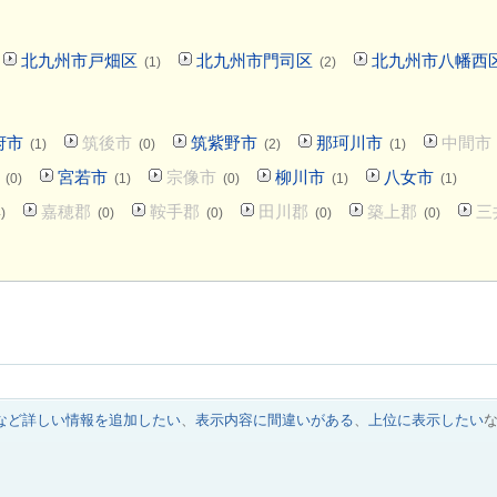
北九州市戸畑区
北九州市門司区
北九州市八幡西
(1)
(2)
府市
筑後市
筑紫野市
那珂川市
中間市
(1)
(0)
(2)
(1)
宮若市
宗像市
柳川市
八女市
(0)
(1)
(0)
(1)
(1)
嘉穂郡
鞍手郡
田川郡
築上郡
三
)
(0)
(0)
(0)
(0)
など詳しい情報を追加したい
、
表示内容に間違いがある
、
上位に表示したい