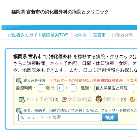
福岡県 宮若市の消化器外科の病院とクリニック
お医者さんガイド病院検索TOP
福岡県
宮若市
消化器外科
福岡県
宮若市
で
消化器外科
を標榜する病院・クリニックは
さらに診療時間、ネット予約可、日曜・休日診療、女医、オ
や、地図表示もできます。 また、口コミ評判情報をお探し
絞り込み検索
※詳細データの登録がない医療機関は対象外 ※女
曜日
：
診療時間：
種別：
ネット予約可
(0)
休日診療
(0)
女医さん
(0)
院名、疾病名、治療方法などでお探しならば、フリーワード検索を