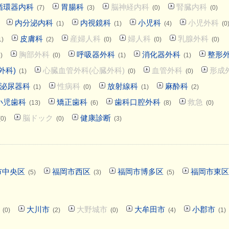
循環器内科
胃腸科
脳神経内科
腎臓内科
(7)
(3)
(0)
(0)
内分泌内科
内視鏡科
小児科
小児外科
(1)
(1)
(4)
(0
皮膚科
産婦人科
婦人科
乳腺外科
1)
(2)
(0)
(0)
(0)
胸部外科
呼吸器外科
消化器外科
整形
)
(0)
(1)
(1)
外科)
心臓血管外科(心臓外科)
血管外科
形成
(1)
(0)
(0)
泌尿器科
性病科
放射線科
麻酔科
(1)
(0)
(1)
(2)
小児歯科
矯正歯科
歯科口腔外科
救急
(13)
(6)
(8)
(0)
脳ドック
健康診断
(0)
(0)
(3)
市中央区
福岡市西区
福岡市博多区
福岡市東区
(5)
(3)
(5)
大川市
大野城市
大牟田市
小郡市
(0)
(2)
(0)
(4)
(1)