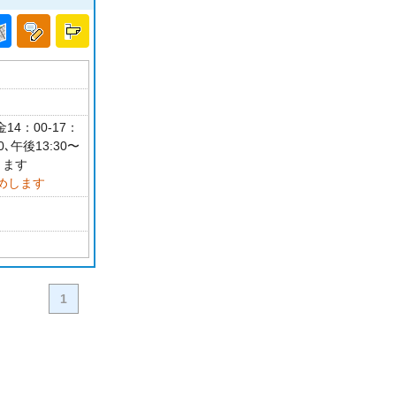
14：00-17：
､午後13:30〜
ります
めします
1