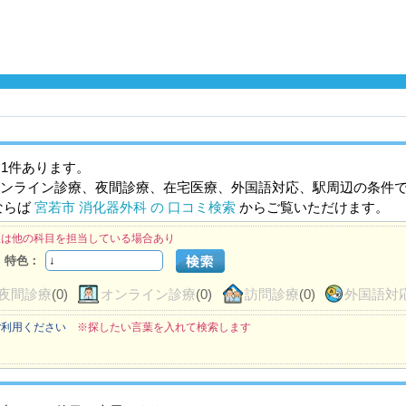
1件あります。
ンライン診療、夜間診療、在宅医療、外国語対応、駅周辺の条件
ならば
宮若市 消化器外科 の 口コミ検索
からご覧いただけます。
医は他の科目を担当している場合あり
特色：
夜間診療
(0)
オンライン診療
(0)
訪問診療
(0)
外国語対
ご利用ください
※探したい言葉を入れて検索します