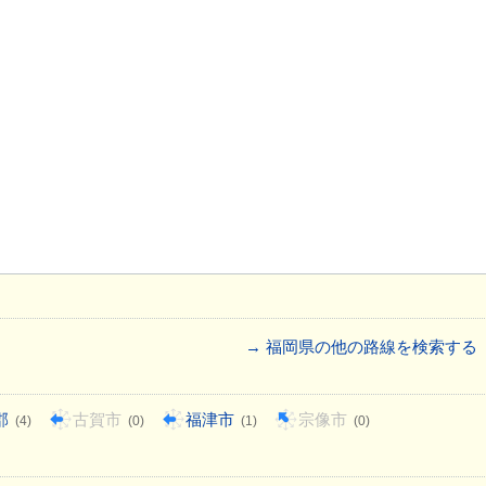
→ 福岡県の他の路線を検索する
郡
古賀市
福津市
宗像市
(4)
(0)
(1)
(0)