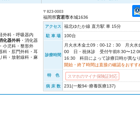
〒823-0003
福岡県
宮若市
本城1636
福北ゆたか線 直方駅 車 15分
アクセス
経外科・呼吸器内
100台
駐 車 場
消化器外科
・消化器
月火水木金土09：00-12：30 月火水金
・小児科・整形外
器科・肛門外科・耳
00 日・祝休診 受付午前8:30〜12:00
診療時間
リ科・放射線科・麻
16:30 科目によって診療日時が異な
開始・終了時間は直接の確認をおすす
特 色
スマホのマイナ保険証対応
231(一般94･療養医療137)
病 床 数