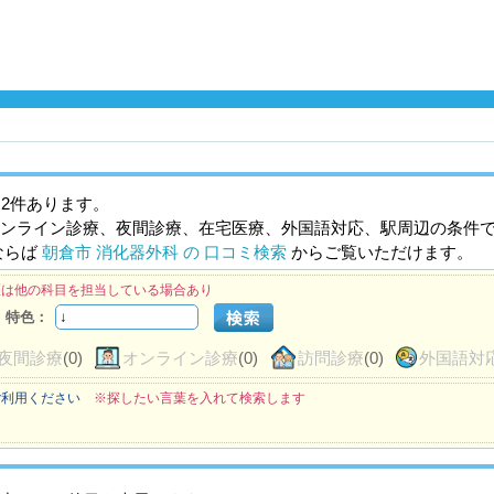
2件あります。
ンライン診療、夜間診療、在宅医療、外国語対応、駅周辺の条件
ならば
朝倉市 消化器外科 の 口コミ検索
からご覧いただけます。
医は他の科目を担当している場合あり
特色：
夜間診療
(0)
オンライン診療
(0)
訪問診療
(0)
外国語対
ご利用ください
※探したい言葉を入れて検索します