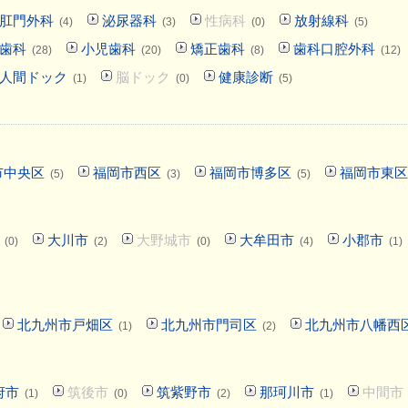
肛門外科
泌尿器科
性病科
放射線科
(4)
(3)
(0)
(5)
歯科
小児歯科
矯正歯科
歯科口腔外科
(28)
(20)
(8)
(12)
人間ドック
脳ドック
健康診断
(1)
(0)
(5)
市中央区
福岡市西区
福岡市博多区
福岡市東区
(5)
(3)
(5)
大川市
大野城市
大牟田市
小郡市
(0)
(2)
(0)
(4)
(1)
北九州市戸畑区
北九州市門司区
北九州市八幡西
(1)
(2)
府市
筑後市
筑紫野市
那珂川市
中間市
(1)
(0)
(2)
(1)