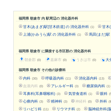
福岡県 朝倉市 内 駅周辺の 消化器外科
甘木(あまぎ)駅[甘木鉄道] の 消化器外科
甘木
(1)
上浦(かみうら)駅 の 消化器外科
馬田(まだ)駅
(1)
福岡県 朝倉市 に隣接する市区郡の 消化器外科
朝倉郡
嘉麻市
うきは市
大
(0)
(0)
(0)
福岡県 朝倉市 その他の診療科
内科
呼吸器内科
消化器内科
(30)
(11)
(13)
血液内科
アレルギー科
糖尿病内科
(0)
(3)
(1)
耳鼻科(耳鼻咽喉科)
気管食道科
眼科
(3)
(1)
(
心療内科
精神科
神経科
外科
(3)
(3)
(0)
(9
リハビリ科
リウマチ科
脳神経外科(脳
(11)
(2)