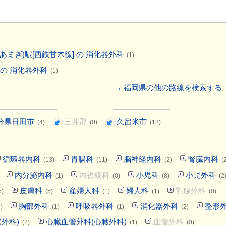
(あまぎ)駅[西鉄甘木線] の 消化器外科
(1)
 の 消化器外科
(1)
→ 福岡県の他の路線を検索する
分県日田市
三井郡
久留米市
(4)
(0)
(12)
循環器内科
胃腸科
脳神経内科
腎臓内科
(13)
(11)
(2)
(
内分泌内科
内視鏡科
小児科
小児外科
(1)
(0)
(8)
(2
皮膚科
産婦人科
婦人科
乳腺外科
5)
(5)
(1)
(1)
(0)
胸部外科
呼吸器外科
消化器外科
整形
)
(1)
(1)
(2)
外科)
心臓血管外科(心臓外科)
血管外科
(2)
(1)
(0)