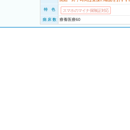
特 色
スマホのマイナ保険証対応
療養医療60
病 床 数