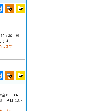
-12：30 日・
ります。
めします
金13：30-
祝休診 科目によっ
めします