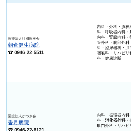
内科・外科・脳神
科・呼吸器内科・
内科・腎臓内科・
医療法人社団医王会
管外科・胸部外科
朝倉健生病院
科・泌尿器科・肛
0946-22-5511
咽喉科・リハビリ
科・健康診断
内科・循環器内科
医療法人かつき会
科・
消化器外科
・
香月病院
肛門外科・リハビ
0946-22-6121