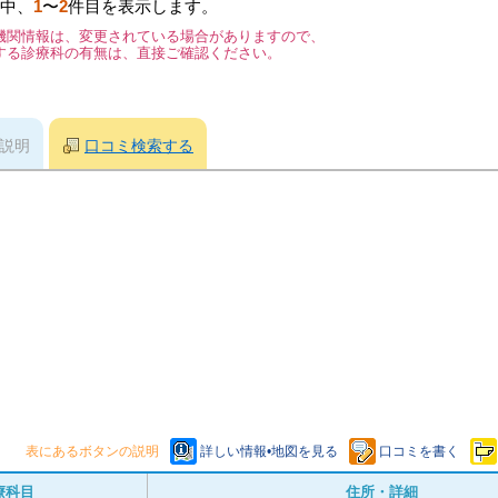
中、
1
〜
2
件目を表示します。
機関情報は、変更されている場合がありますので、
する診療科の有無は、直接ご確認ください。
説明
口コミ検索する
表にあるボタンの説明
詳しい情報•地図を見る
口コミを書く
療科目
住所・詳細