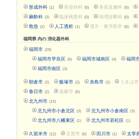
形成外科
美容外科
美容皮膚科
(1)
(0)
(0)
麻酔科
臨床検査科
病理診断科
(3)
(0)
(0)
救急
人工透析
漢方・東洋医学
(2)
(1)
(0)
福岡県 内の 消化器外科
福岡市
(29)
福岡市早良区
福岡市城南区
福岡
(6)
(4)
福岡市南区
(3)
朝倉市
飯塚市
糸島市
うきは市
(2)
(2)
(2)
春日市
嘉麻市
(2)
(0)
北九州市
(15)
北九州市小倉北区
北九州市小倉南区
(3)
(3)
北九州市八幡東区
北九州市若松区
(1)
(1)
久留米市
古賀市
田川市
太宰
(12)
(0)
(1)