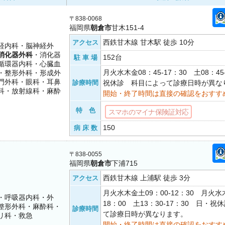
〒838-0068
福岡県
朝倉市
甘木151-4
西鉄甘木線 甘木駅 徒歩 10分
アクセス
経内科・脳神経外
消化器外科
・消化器
152台
駐 車 場
循環器内科・心臓血
月火水木金08：45-17：30 土08：45
・整形外科・形成外
門外科・眼科・耳鼻
診療時間
祝休診 科目によって診療日時が異な
科・放射線科・麻酔
開始・終了時間は直接の確認をおすす
特 色
スマホのマイナ保険証対応
150
病 床 数
〒838-0055
福岡県
朝倉市
下浦715
西鉄甘木線 上浦駅 徒歩 3分
アクセス
月火水木金土09：00-12：30 月火水木
・呼吸器内科・外
18：00 土13：30-17：30 日・
整形外科・麻酔科・
診療時間
て診療日時が異なります。
リ科・救急
開始・終了時間は直接の確認をおすす