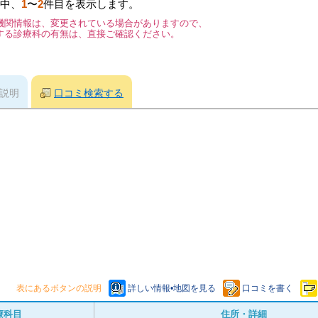
中、
1
〜
2
件目を表示します。
機関情報は、変更されている場合がありますので、
する診療科の有無は、直接ご確認ください。
説明
口コミ検索する
表にあるボタンの説明
詳しい情報•地図を見る
口コミを書く
療科目
住所・詳細