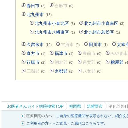
春日市
嘉麻市
(2)
(0)
北九州市
(15)
北九州市小倉北区
北九州市小倉南区
(3)
(3)
北九州市八幡東区
北九州市若松区
(1)
(1)
久留米市
古賀市
田川市
太宰
(12)
(0)
(1)
直方市
福津市
豊前市
みやま市
(1)
(1)
(0)
行橋市
朝倉郡
遠賀郡
糟屋郡
(2)
(0)
(0)
(4
三潴郡
京都郡
八女郡
(0)
(1)
(0)
お医者さんガイド病院検索TOP
福岡県
筑紫野市
消化器外
医療機関の方へ -
ご自身の医療機関が表示されない
、
紹介文
ご利用者の方へ - ご意見・ご感想はこちらです。