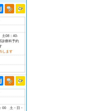
分
土08：40-
部診療科予約
す
めします
分
18：00 土・日・