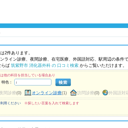
科
は2件あります。
ンライン診療、夜間診療、在宅医療、外国語対応、駅周辺の条件
ならば
筑紫野市 消化器外科 の 口コミ検索
からご覧いただけます。
医は他の科目を担当している場合あり
特色：
夜間診療
(0)
オンライン診療
(1)
訪問診療
(0)
外国語対
ご利用ください
※探したい言葉を入れて検索します