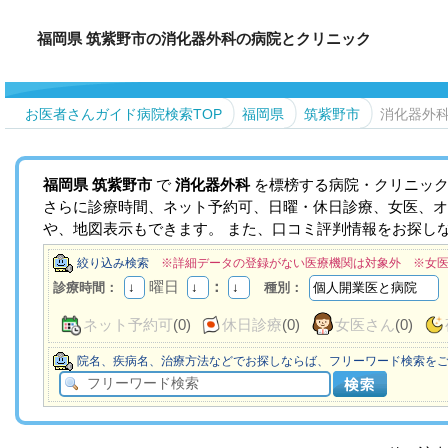
福岡県 筑紫野市の消化器外科の病院とクリニック
お医者さんガイド病院検索TOP
福岡県
筑紫野市
消化器外
福岡県
筑紫野市
で
消化器外科
を標榜する病院・クリニック
さらに診療時間、ネット予約可、日曜・休日診療、女医、オ
や、地図表示もできます。 また、口コミ評判情報をお探し
絞り込み検索
※詳細データの登録がない医療機関は対象外 ※女
曜日
：
診療時間：
種別：
ネット予約可
(0)
休日診療
(0)
女医さん
(0)
院名、疾病名、治療方法などでお探しならば、フリーワード検索を