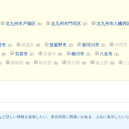
北九州市戸畑区
北九州市門司区
北九州市八幡西
(1)
(2)
府市
筑後市
筑紫野市
那珂川市
中間市
(1)
(0)
(2)
(1)
宮若市
宗像市
柳川市
八女市
(0)
(1)
(0)
(1)
(1)
嘉穂郡
鞍手郡
田川郡
築上郡
三
)
(0)
(0)
(0)
(0)
科
など詳しい情報を追加したい
、
表示内容に間違いがある
、
上位に表示したい