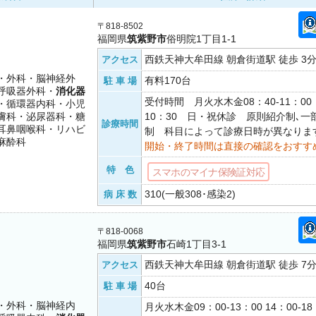
〒818-8502
福岡県
筑紫野市
俗明院1丁目1-1
西鉄天神大牟田線 朝倉街道駅 徒歩 3
アクセス
・外科・脳神経外
有料170台
駐 車 場
呼吸器外科・
消化器
受付時間 月火水木金08：40-11：00 
・循環器内科・小児
膚科・泌尿器科・糖
10：30 日・祝休診 原則紹介制､一
診療時間
耳鼻咽喉科・リハビ
制 科目によって診療日時が異なりま
麻酔科
開始・終了時間は直接の確認をおすす
特 色
スマホのマイナ保険証対応
310(一般308･感染2)
病 床 数
〒818-0068
福岡県
筑紫野市
石崎1丁目3-1
西鉄天神大牟田線 朝倉街道駅 徒歩 7
アクセス
40台
駐 車 場
・外科・脳神経内
月火水木金09：00-13：00 14：00-