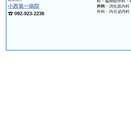
科・脳神経外科・
小西第一病院
外科
・消化器内科
外科・内分泌内科
092-923-2238