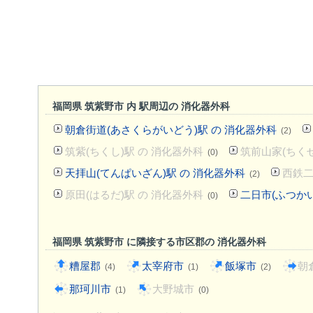
福岡県 筑紫野市 内 駅周辺の 消化器外科
朝倉街道(あさくらがいどう)駅 の 消化器外科
(2)
筑紫(ちくし)駅 の 消化器外科
筑前山家(ちく
(0)
天拝山(てんぱいざん)駅 の 消化器外科
西鉄二
(2)
原田(はるだ)駅 の 消化器外科
二日市(ふつかい
(0)
福岡県 筑紫野市 に隣接する市区郡の 消化器外科
糟屋郡
太宰府市
飯塚市
朝
(4)
(1)
(2)
那珂川市
大野城市
(1)
(0)