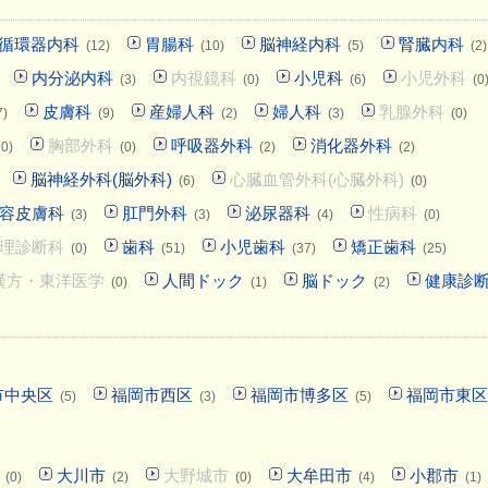
循環器内科
胃腸科
脳神経内科
腎臓内科
(12)
(10)
(5)
(2)
内分泌内科
内視鏡科
小児科
小児外科
(3)
(0)
(6)
(0
皮膚科
産婦人科
婦人科
乳腺外科
7)
(9)
(2)
(3)
(0)
胸部外科
呼吸器外科
消化器外科
10)
(0)
(2)
(2)
脳神経外科(脳外科)
心臓血管外科(心臓外科)
(6)
(0)
容皮膚科
肛門外科
泌尿器科
性病科
(3)
(3)
(4)
(0)
理診断科
歯科
小児歯科
矯正歯科
(0)
(51)
(37)
(25)
漢方・東洋医学
人間ドック
脳ドック
健康診
(0)
(1)
(2)
市中央区
福岡市西区
福岡市博多区
福岡市東区
(5)
(3)
(5)
大川市
大野城市
大牟田市
小郡市
(0)
(2)
(0)
(4)
(1)