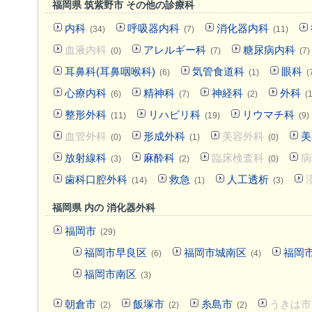
福岡県 筑紫野市 その他の診療科
内科
呼吸器内科
消化器内科
(34)
(7)
(11)
血液内科
アレルギー科
糖尿病内科
(0)
(7)
(7)
耳鼻科(耳鼻咽喉科)
気管食道科
眼科
(6)
(1)
(
心療内科
精神科
神経科
外科
(6)
(7)
(2)
(
整形外科
リハビリ科
リウマチ科
(11)
(19)
(9)
血管外科
形成外科
美容外科
美
(0)
(1)
(0)
放射線科
麻酔科
臨床検査科
病
(3)
(2)
(0)
歯科口腔外科
救急
人工透析
(14)
(1)
(3)
福岡県 内の 消化器外科
福岡市
(29)
福岡市早良区
福岡市城南区
福岡
(6)
(4)
福岡市南区
(3)
朝倉市
飯塚市
糸島市
うきは市
(2)
(2)
(2)