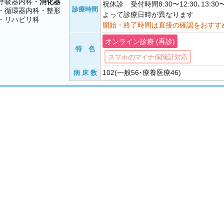
呼吸器内科・
消化器
祝休診 受付時間8:30〜12:30､13:30
診療時間
・循環器内科・整形
よって診療日時が異なります
・リハビリ科
開始・終了時間は直接の確認をおすす
オンライン診療 (再診)
特 色
スマホのマイナ保険証対応
102(一般56･療養医療46)
病 床 数