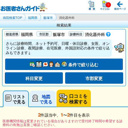
病院検索TOP
福岡県
飯塚市
消化器外科
検索結果
福岡県
飯塚市
消化器外科
さらに診療時間、ネット予約可、日曜・休日診療、女医、オン
ライン診療、夜間診療、在宅医療、外国語対応の条件で絞り込
みもできます↓
条件で絞り込む
科目変更
市郡変更
口コミを
リスト
地図
検索する
で見る
で見る
2
1
2
件該当中、
〜
件目を表示
医療機関情報は変更されている場合がありますので受付終了時間や希望する診
療科の有無は直接ご確認ください。