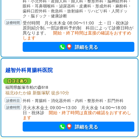
科・小児外科・産婦人科・婦人科・整形外科・脳神経外科・
眼科・耳鼻咽喉科・泌尿器科・皮膚科・形成外科・麻酔科・
歯科口腔外科・救急科・放射線科・リハビリ科・人間ドッ
ク・脳ドック・健康診断
受付時間 月火水木金 08:00〜11:00 土・日・祝休診
原則紹介制､一部診療科予約制 科目によって診療日時が
異なります。
開始・終了時間は直接の確認をおすすめ
します
詳細を見る
越智外科胃腸科医院
福岡県
飯塚市
柏の森618
福北ゆたか線 新飯塚駅 徒歩10分
外科・胃腸科・消化器外科・内科・整形外科・肛門外科
月火水木金土 09:00〜13:00 月火水金 14:00〜18:00
日・祝休診
開始・終了時間は直接の確認をおすすめし
ます
詳細を見る