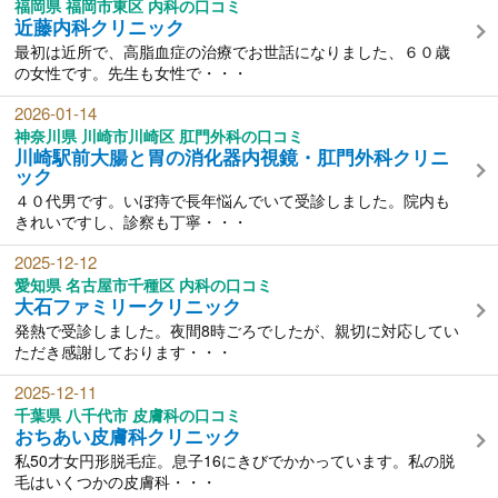
福岡県 福岡市東区 内科の口コミ
近藤内科クリニック
最初は近所で、高脂血症の治療でお世話になりました、６０歳
の女性です。先生も女性で・・・
2026-01-14
神奈川県 川崎市川崎区 肛門外科の口コミ
川崎駅前大腸と胃の消化器内視鏡・肛門外科クリニ
ック
４０代男です。いぼ痔で長年悩んでいて受診しました。院内も
きれいですし、診察も丁寧・・・
2025-12-12
愛知県 名古屋市千種区 内科の口コミ
大石ファミリークリニック
発熱で受診しました。夜間8時ごろでしたが、親切に対応してい
ただき感謝しております・・・
2025-12-11
千葉県 八千代市 皮膚科の口コミ
おちあい皮膚科クリニック
私50才女円形脱毛症。息子16にきびでかかっています。私の脱
毛はいくつかの皮膚科・・・