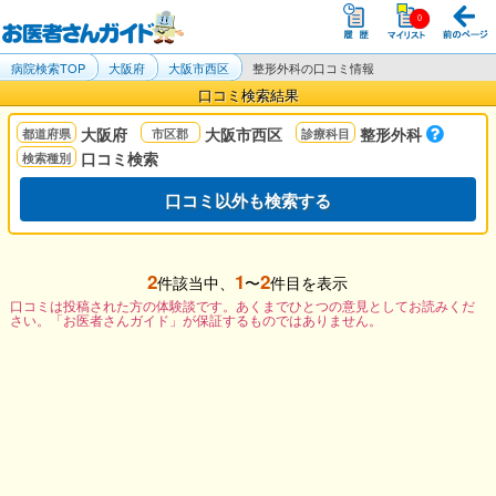
病院検索TOP
大阪府
大阪市西区
整形外科の口コミ情報
口コミ検索結果
大阪府
大阪市西区
整形外科
口コミ検索
口コミ以外も検索する
2
1
2
件該当中、
〜
件目を表示
口コミは投稿された方の体験談です。あくまでひとつの意見としてお読みくだ
さい。「お医者さんガイド」が保証するものではありません。