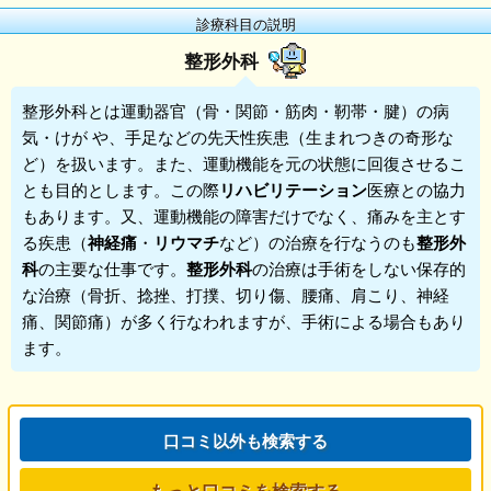
診療科目の説明
整形外科
整形外科
とは運動器官（骨・関節・筋肉・靭帯・腱）の病
気・けが や、手足などの先天性疾患（生まれつきの奇形な
ど）を扱います。また、運動機能を元の状態に回復させるこ
とも目的とします。この際
リハビリテーション
医療との協力
もあります。又、運動機能の障害だけでなく、痛みを主とす
る疾患（
神経痛
・
リウマチ
など）の治療を行なうのも
整形外
科
の主要な仕事です。
整形外科
の治療は手術をしない保存的
な治療（骨折、捻挫、打撲、切り傷、腰痛、肩こり、神経
痛、関節痛）が多く行なわれますが、手術による場合もあり
ます。
口コミ以外も検索する
もっと口コミを検索する