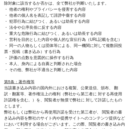
除対象に該当するか否かは、全て弊社が判断いたします。
・ 他者の権利やプライバシーを侵害する内容
・ 他者の個人名を表記して誹謗中傷する内容
・ 犯罪行為に結びつく、あるいは助長する内容
・ 法令や公序良俗に反する内容
・ 重大な危険行為に結びつく、あるいは助長する内容
・ 営利を目的とした内容や個人的な宣伝行為（URL記載を含む）
・ 同一の人物もしくは団体等による、同一機関に対して複数回投
票・投稿（書き込み）する行為
・ 評価の点数を意図的に操作する行為
・ 本人、身内による自薦と判断された場合
・ その他、弊社が不適当と判断した内容
第5条：著作権等
当該書き込み内容の国内外における複製、公衆送信、頒布、 翻
訳・翻案等、著作権法上の権利（弊社から第三者に 対する再使用
許諾権を含む。）を、閲覧者が無償で弊社に 対して許諾したもの
とします。
弊社もしくは弊社から再使用許諾を受けた第三者が、 閲覧者の書
き込み内容を弊社のサイト内や提携サイトへのコンテンツ提供など
において利用する場合がございます。この際、閲覧者の書き込み内