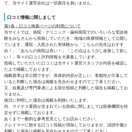
て、当サイト運営会社は一切責任を負いません。
口コミ情報に関しまして
第1条：口コミ検索ページの利用について
当サイトでは、病院・クリニック・歯科医院でのいろいろな受診体
験をみなさんから投稿していただき、地域の医療情報として公開し
ています。通院・入院された実体験から「こちらの先生はおすす
め！」「あちらの病院は良い！」「この点はもう少し改善して欲し
い！」等々の口コミ評判情報を大募集しています。
投稿していただいた口コミは当サイト運営スタッフが内容を確認し
た上で掲載しております。
掲載基準は非公開ですが、具体的内容が乏しい、客観性が欠落して
いると判断した場合は掲載を見合わせますのでご了承ください。
又、自薦及び専門業者による宣伝投稿と判断した場合も掲載してお
りません。
後日に判明した場合は掲載を削除いたします。
尚、マイナス要因が含まれている投稿に関しましては医療機関を特
定せずに掲載しております。
あくまで一般的な参考意見としてお読みください。
クレイマーに類する口コミ投稿が増加しておりますが、誹謗中傷と
判断した場合は掲載を見合わせますのでご了承ください。