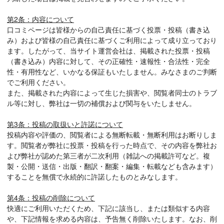
第2条：内容について
口コミページは皆様からの自己責任に基づく投票・投稿（書き込
み）および皆様の自己責任に基づくご利用によって成り立っており
ます。したがって、当サイト運営会社は、掲載された投票・投稿
（書き込み）内容に対して、その正確性・速報性・合法性・完全
性・有用性など、いかなる保証もいたしません。みなさまのご判断
でご利用ください。
また、掲載された内容によって生じた損害や、閲覧者同士のトラブ
ル等に対し、弊社は一切の補償および関与をいたしません。
第3条：投稿の取扱いと許諾について
投稿内容や評価の、閲覧者による無断転載・無断利用はお断りしま
す。閲覧者が弊社に投票・投稿を行った時点で、その内容を弊社お
よび弊社が認めた第三者が二次利用（雑誌への掲載許可など。複
製・公開・送信・出版・翻訳・翻案・編集・転載なども含みます）
することを無償で永続的に許諾したものとみなします。
第4条：投稿の削除について
快適にご利用いただくため、下記に該当し、または類似する内容
や、下記情報を求める内容は、予告無く削除いたします。なお、削