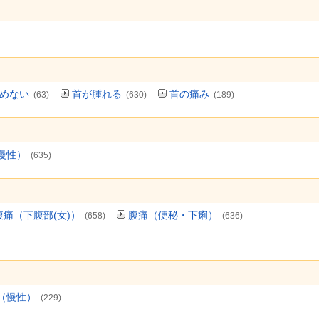
めない
首が腫れる
首の痛み
(63)
(630)
(189)
慢性）
(635)
腹痛（下腹部(女)）
腹痛（便秘・下痢）
(658)
(636)
（慢性）
(229)