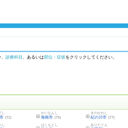
か、
診療科目
、あるいは
部位・症状
をクリックしてください。
でし
かいなんし
きのかわし
市
海南市
紀の川市
(71)
(75)
(77)
べし
はしもとし
ありだぐん