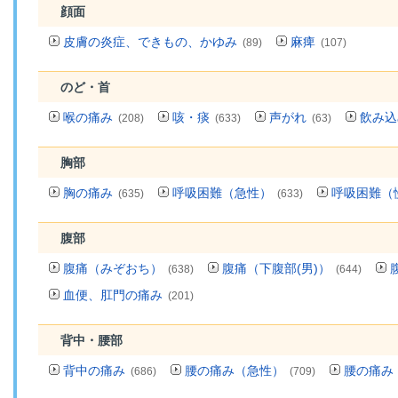
顔面
皮膚の炎症、できもの、かゆみ
麻痺
(89)
(107)
のど・首
喉の痛み
咳・痰
声がれ
飲み込
(208)
(633)
(63)
胸部
胸の痛み
呼吸困難（急性）
呼吸困難（
(635)
(633)
腹部
腹痛（みぞおち）
腹痛（下腹部(男)）
(638)
(644)
血便、肛門の痛み
(201)
背中・腰部
背中の痛み
腰の痛み（急性）
腰の痛み
(686)
(709)