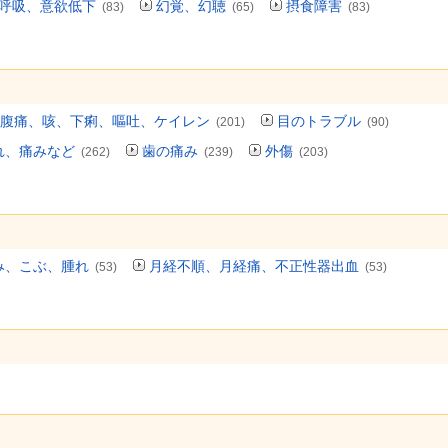
呼吸、意欲低下
幻覚、幻聴
摂食障害
(83)
(65)
(83)
腹痛、咳、下痢、嘔吐、ケイレン
目のトラブル
(201)
(90)
れ、痛みなど
歯の痛み
外傷
(262)
(239)
(203)
み、こぶ、腫れ
月経不順、月経痛、不正性器出血
(53)
(53)