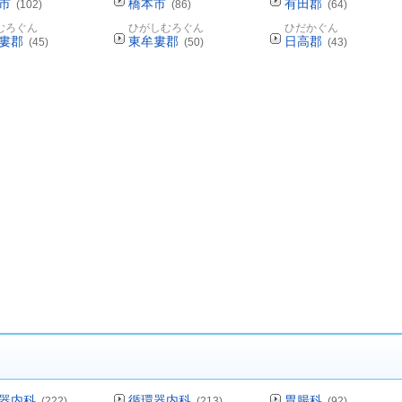
市
橋本市
有田郡
(102)
(86)
(64)
むろぐん
ひがしむろぐん
ひだかぐん
婁郡
東牟婁郡
日高郡
(45)
(50)
(43)
器内科
循環器内科
胃腸科
(222)
(213)
(92)