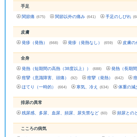
手足
関節痛
関節以外の痛み
手足のしびれ
(675)
(641)
(6
皮膚
発疹（発熱）
発疹（発熱なし）
皮膚の
(668)
(659)
全身
発熱（短期間の高熱（38度以上））
発熱（長期間
(688)
痙攣（意識障害、頭痛）
痙攣（発熱）
(92)
(642)
ほてり（一時的）
寒気、冷え
体重の減
(664)
(634)
排尿の異常
残尿感、多尿、血尿、頻尿、尿失禁など
頻尿との
(60)
こころの病気