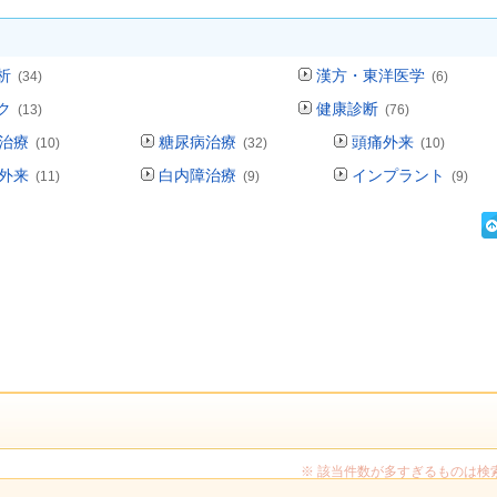
析
漢方・東洋医学
(34)
(6)
ク
健康診断
(13)
(76)
治療
糖尿病治療
頭痛外来
(10)
(32)
(10)
外来
白内障治療
インプラント
(11)
(9)
(9)
※ 該当件数が多すぎるものは検