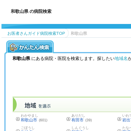
和歌山県 の病院検索
お医者さんガイド病院検索TOP
和歌山県
和歌山県
にある病院・医院を検索します。探したい
地域名
わかやまし
ありだし
いわ
和歌山市
有田市
岩出
(601)
(39)
ごぼうし
しんぐうし
たな