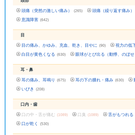
頭部
頭痛（突然の激しい痛み）
頭痛（繰り返す痛み）
(265)
意識障害
(642)
目
目の痛み、かゆみ、充血、乾き、目やに
視力の低
(90)
白目が黄色くなる
眼球がとび出る（動悸、のぼせ
(630)
耳・鼻
耳の痛み、耳鳴り
耳の下の腫れ・痛み
(675)
(630)
いびき
(208)
口内・歯
口の中・舌が痛む
口臭
舌がもつれる
(1089)
(1089)
口が乾く
(530)