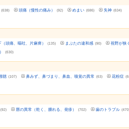
頭痛（慢性の痛み）
めまい
失神
(638)
(92)
(686)
(634)
下（頭痛、嘔吐、片麻痺）
まぶたの違和感
視野が狭
(135)
(90)
）
(630)
難聴
鼻みず、鼻づまり、鼻血、嗅覚の異常
花粉症
(107)
(63)
(6
唇の異常（乾く、腫れる、発疹）
歯のトラブル
(92)
(702)
(470