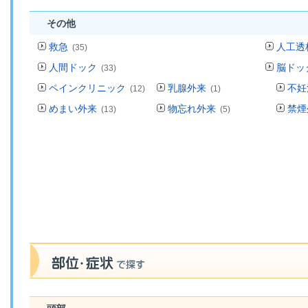
その他
救急
人工透
(35)
人間ドック
脳ドッ
(33)
ペインクリニック
乳腺外来
不妊
(12)
(1)
めまい外来
物忘れ外来
禁煙
(13)
(5)