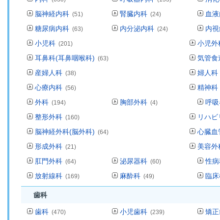
脳神経内科
腎臓内科
血液
(51)
(24)
糖尿病内科
内分泌内科
内視
(63)
(24)
小児科
小児外
(201)
耳鼻科(耳鼻咽喉科)
気管食
(63)
産婦人科
婦人科
(38)
心療内科
精神科
(56)
外科
胸部外科
呼吸
(194)
(4)
整形外科
リハビ
(160)
脳神経外科(脳外科)
心臓血
(64)
形成外科
美容外
(21)
肛門外科
泌尿器科
性病
(64)
(60)
放射線科
麻酔科
臨床
(169)
(49)
歯科
歯科
小児歯科
矯正
(470)
(239)