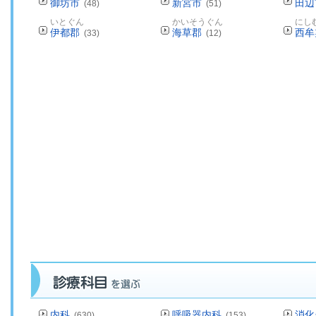
御坊市
新宮市
田辺
(48)
(51)
いとぐん
かいそうぐん
にし
伊都郡
海草郡
西牟
(33)
(12)
内科
呼吸器内科
消化
(630)
(153)