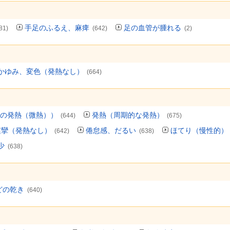
手足のふるえ、麻痺
足の血管が腫れる
81)
(642)
(2)
かゆみ、変色（発熱なし）
(664)
の発熱（微熱））
発熱（周期的な発熱）
(644)
(675)
痙攣（発熱なし）
倦怠感、だるい
ほてり（慢性的）
(642)
(638)
少
(638)
どの乾き
(640)