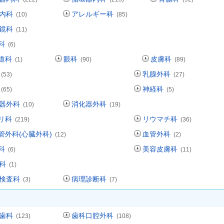
内科
アレルギー科
(10)
(85)
鏡科
(11)
科
(6)
道科
眼科
皮膚科
(1)
(90)
(89)
乳腺外科
(53)
(27)
神経科
(65)
(5)
器外科
消化器外科
(10)
(19)
リ科
リウマチ科
(219)
(36)
管外科(心臓外科)
血管外科
(12)
(2)
科
美容皮膚科
(6)
(11)
科
(1)
検査科
病理診断科
(3)
(7)
歯科
歯科口腔外科
(123)
(108)