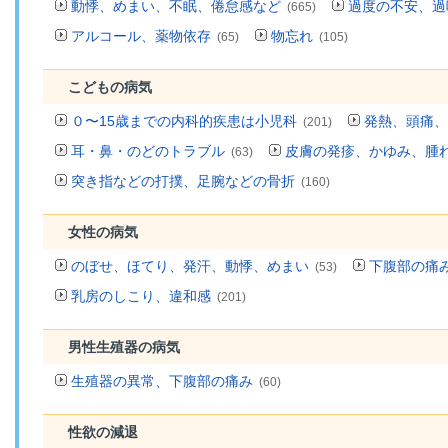
動悸、めまい、不眠、倦怠感など
過度の不安、過
(665)
アルコール、薬物依存
物忘れ
(65)
(105)
こどもの病気
０〜15歳までの内科的疾患は小児科
発熱、頭痛、
(201)
耳・鼻・のどのトラブル
皮膚の発疹、かゆみ、腫
(63)
突き指などの打撲、足腕などの骨折
(160)
女性の病気
のぼせ、ほてり、発汗、動悸、めまい
下腹部の痛
(53)
乳房のしこり、違和感
(201)
男性生殖器の病気
生殖器の異常、下腹部の痛み
(60)
性欲の減退