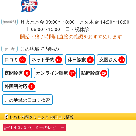
月火水木金 09:00〜13:00 月火木金 14:30〜18:00
土 09:00〜15:00 日・祝休診
開始・終了時間は直接の確認をおすすめします
この地域で内科の
口コミ
ネット予約
休日診療
女医さん
22
12
8
23
夜間診療
オンライン診療
訪問診療
6
17
29
外国語対応
8
この地域の口コミ検索
しもじ内科クリニック
の口コミ情報
評価
4.3
/
5
点 -
2
件のレビュー