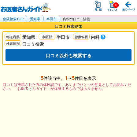
病院検索TOP
愛知県
半田市
内科の口コミ情報
口コミ検索結果
愛知県
半田市
内科
口コミ検索
口コミ以外も検索する
5
1
5
件該当中、
〜
件目を表示
口コミは投稿された方の体験談です。あくまでひとつの意見としてお読みくだ
さい。「お医者さんガイド」が保証するものではありません。