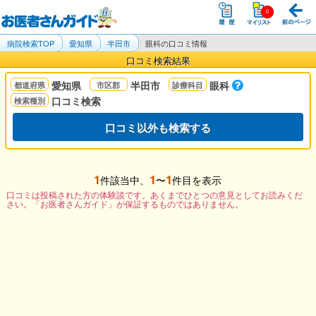
病院検索TOP
愛知県
半田市
眼科の口コミ情報
口コミ検索結果
愛知県
半田市
眼科
口コミ検索
口コミ以外も検索する
1
1
1
件該当中、
〜
件目を表示
口コミは投稿された方の体験談です。あくまでひとつの意見としてお読みくだ
さい。「お医者さんガイド」が保証するものではありません。