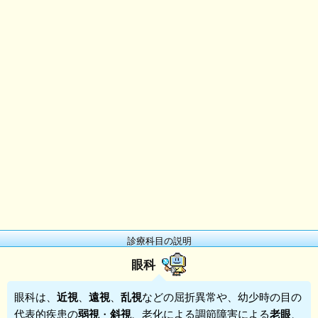
診療科目の説明
眼科
眼科
は、
近視
、
遠視
、
乱視
などの屈折異常や、幼少時の目の
代表的疾患の
弱視
・
斜視
、老化による調節障害による
老眼
、