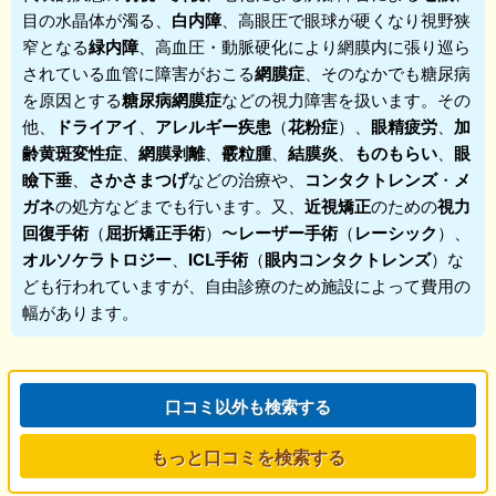
目の水晶体が濁る、
白内障
、高眼圧で眼球が硬くなり視野狭
窄となる
緑内障
、高血圧・動脈硬化により網膜内に張り巡ら
されている血管に障害がおこる
網膜症
、そのなかでも糖尿病
を原因とする
糖尿病網膜症
などの視力障害を扱います。その
他、
ドライアイ
、
アレルギー疾患
（
花粉症
）、
眼精疲労
、
加
齢黄斑変性症
、
網膜剥離
、
霰粒腫
、
結膜炎
、
ものもらい
、
眼
瞼下垂
、
さかさまつげ
などの治療や、
コンタクトレンズ
・
メ
ガネ
の処方などまでも行います。又、
近視矯正
のための
視力
回復手術
（
屈折矯正手術
）〜
レーザー手術
（
レーシック
）、
オルソケラトロジー
、
ICL手術
（
眼内コンタクトレンズ
）な
ども行われていますが、自由診療のため施設によって費用の
幅があります。
口コミ以外も検索する
もっと口コミを検索する