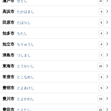
瀬戸市
せとし
11
高浜市
たかはまし
4
田原市
たはらし
5
知多市
ちたし
4
知立市
ちりゅうし
4
津島市
つしまし
7
東海市
とうかいし
10
常滑市
とこなめし
4
豊明市
とよあけし
5
豊川市
とよかわし
13
豊田市
とよたし
21