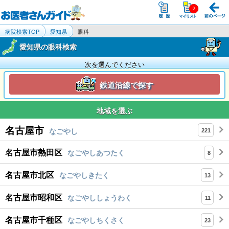
病院検索TOP
愛知県
眼科
愛知県の眼科検索
次を選んでください
鉄道沿線で探す
地域を選ぶ
名古屋市
なごやし
221
名古屋市熱田区
なごやしあつたく
8
名古屋市北区
なごやしきたく
13
名古屋市昭和区
なごやししょうわく
11
名古屋市千種区
なごやしちくさく
23