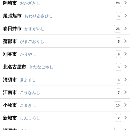
岡崎市
おかざきし
26
尾張旭市
おわりあさひし
6
春日井市
かすがいし
23
蒲郡市
がまごおりし
5
刈谷市
かりやし
9
北名古屋市
きたなごやし
6
清須市
きよすし
3
江南市
こうなんし
7
小牧市
こまきし
10
新城市
しんしろし
2