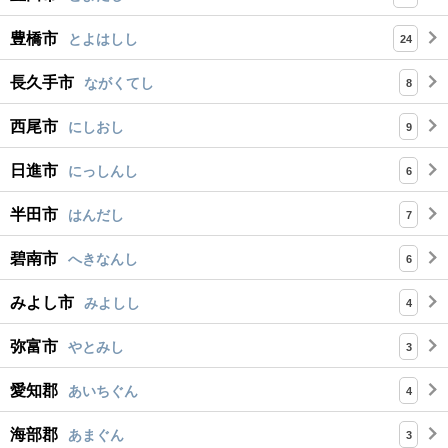
豊橋市
とよはしし
24
長久手市
ながくてし
8
西尾市
にしおし
9
日進市
にっしんし
6
半田市
はんだし
7
碧南市
へきなんし
6
みよし市
みよしし
4
弥富市
やとみし
3
愛知郡
あいちぐん
4
海部郡
あまぐん
3