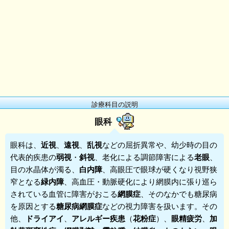
診療科目の説明
眼科
眼科
は、
近視
、
遠視
、
乱視
などの屈折異常や、幼少時の目の
代表的疾患の
弱視
・
斜視
、老化による調節障害による
老眼
、
目の水晶体が濁る、
白内障
、高眼圧で眼球が硬くなり視野狭
窄となる
緑内障
、高血圧・動脈硬化により網膜内に張り巡ら
されている血管に障害がおこる
網膜症
、そのなかでも糖尿病
を原因とする
糖尿病網膜症
などの視力障害を扱います。その
他、
ドライアイ
、
アレルギー疾患
（
花粉症
）、
眼精疲労
、
加