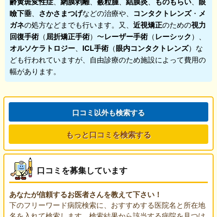
齢黄斑変性症
、
網膜剥離
、
霰粒腫
、
結膜炎
、
ものもらい
、
眼
瞼下垂
、
さかさまつげ
などの治療や、
コンタクトレンズ
・
メ
ガネ
の処方などまでも行います。又、
近視矯正
のための
視力
回復手術
（
屈折矯正手術
）〜
レーザー手術
（
レーシック
）、
オルソケラトロジー
、
ICL手術
（
眼内コンタクトレンズ
）な
ども行われていますが、自由診療のため施設によって費用の
幅があります。
口コミ以外も検索する
もっと口コミを検索する
口コミを募集しています
あなたが信頼するお医者さんを教えて下さい！
下のフリーワード病院検索に、おすすめする医院名と所在地
名を入れて検索します。検索結果から該当する病院を見つけ