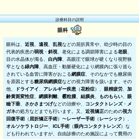
診療科目の説明
眼科
眼科
は、
近視
、
遠視
、
乱視
などの屈折異常や、幼少時の目の
代表的疾患の
弱視
・
斜視
、老化による調節障害による
老眼
、
目の水晶体が濁る、
白内障
、高眼圧で眼球が硬くなり視野狭
窄となる
緑内障
、高血圧・動脈硬化により網膜内に張り巡ら
されている血管に障害がおこる
網膜症
、そのなかでも糖尿病
を原因とする
糖尿病網膜症
などの視力障害を扱います。その
他、
ドライアイ
、
アレルギー疾患
（
花粉症
）、
眼精疲労
、
加
齢黄斑変性症
、
網膜剥離
、
霰粒腫
、
結膜炎
、
ものもらい
、
眼
瞼下垂
、
さかさまつげ
などの治療や、
コンタクトレンズ
・
メ
ガネ
の処方などまでも行います。又、
近視矯正
のための
視力
回復手術
（
屈折矯正手術
）〜
レーザー手術
（
レーシック
）、
オルソケラトロジー
、
ICL手術
（
眼内コンタクトレンズ
）な
ども行われていますが、自由診療のため施設によって費用の