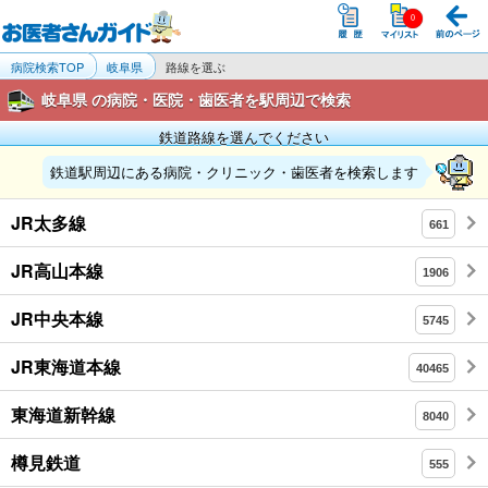
病院検索TOP
岐阜県
路線を選ぶ
岐阜県 の病院・医院・歯医者を駅周辺で検索
鉄道路線を選んでください
鉄道駅周辺にある病院・クリニック・歯医者を検索します
JR太多線
661
JR高山本線
1906
JR中央本線
5745
JR東海道本線
40465
東海道新幹線
8040
樽見鉄道
555