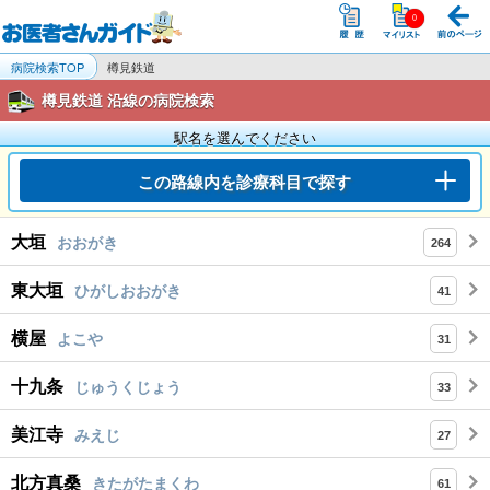
病院検索TOP
樽見鉄道
樽見鉄道 沿線の病院検索
駅名を選んでください
この路線内を診療科目で探す
大垣
おおがき
264
東大垣
ひがしおおがき
41
横屋
よこや
31
十九条
じゅうくじょう
33
美江寺
みえじ
27
北方真桑
きたがたまくわ
61