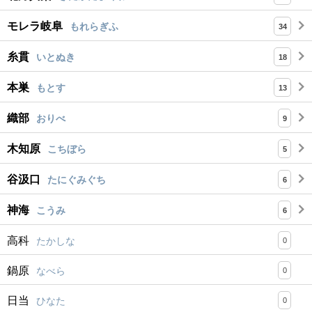
モレラ岐阜
もれらぎふ
34
糸貫
いとぬき
18
本巣
もとす
13
織部
おりべ
9
木知原
こちぼら
5
谷汲口
たにぐみぐち
6
神海
こうみ
6
高科
たかしな
0
鍋原
なべら
0
日当
ひなた
0