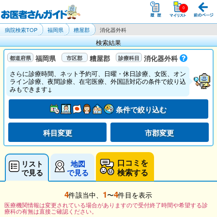
病院検索TOP
福岡県
糟屋郡
消化器外科
検索結果
福岡県
糟屋郡
消化器外科
さらに診療時間、ネット予約可、日曜・休日診療、女医、オン
ライン診療、夜間診療、在宅医療、外国語対応の条件で絞り込
みもできます↓
条件で絞り込む
科目変更
市郡変更
口コミを
リスト
地図
検索する
で見る
で見る
4
1
4
件該当中、
〜
件目を表示
医療機関情報は変更されている場合がありますので受付終了時間や希望する診
療科の有無は直接ご確認ください。