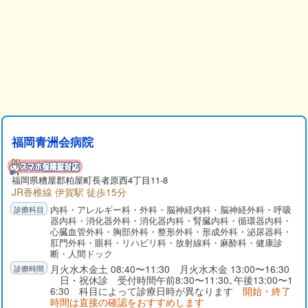
福岡青洲会病院
福岡県
糟屋郡
粕屋町長者原西4丁目11-8
JR香椎線 伊賀駅 徒歩15分
内科・アレルギー科・外科・脳神経内科・脳神経外科・呼吸
器内科・消化器外科・消化器内科・腎臓内科・循環器内科・
心臓血管外科・胸部外科・整形外科・形成外科・泌尿器科・
肛門外科・眼科・リハビリ科・放射線科・麻酔科・健康診
断・人間ドック
月火水木金土 08:40〜11:30 月火水木金 13:00〜16:30
日・祝休診 受付時間午前8:30〜11:30､午後13:00〜1
6:30 科目によって診療日時が異なります
開始・終了
時間は直接の確認をおすすめします