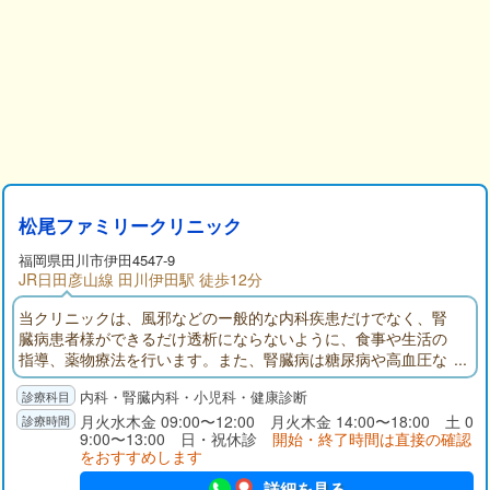
松尾ファミリークリニック
福岡県
田川市
伊田4547-9
JR日田彦山線 田川伊田駅 徒歩12分
当クリニックは、風邪などのー般的な内科疾患だけでなく、腎
臓病患者様ができるだけ透析にならないように、食事や生活の
指導、薬物療法を行います。また、腎臓病は糖尿病や高血圧な
どの生活習慣病との関わりが大きく、生活習慣病の予防、治療
内科・腎臓内科・小児科・健康診断
も積極的に行って参ります。健診などでの検尿異常にも対応致
します。
月火水木金 09:00〜12:00 月火木金 14:00〜18:00 土 0
9:00〜13:00 日・祝休診
開始・終了時間は直接の確認
をおすすめします
詳細を見る