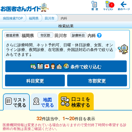
病院検索TOP
福岡県
田川市
内科
検索結果
福岡県
田川市
内科
さらに診療時間、ネット予約可、日曜・休日診療、女医、オン
ライン診療、夜間診療、在宅医療、外国語対応の条件で絞り込
みもできます↓
条件で絞り込む
科目変更
市郡変更
口コミを
リスト
地図
検索する
で見る
で見る
32
1
20
件該当中、
〜
件目を表示
医療機関情報は変更されている場合がありますので受付終了時間や希望する診
療科の有無は直接ご確認ください。