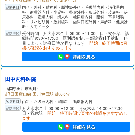
内科・外科・精神科・脳神経外科・呼吸器内科・消化器内
科・循環器内科・小児科・整形外科・形成外科・皮膚科・泌
尿器科・産婦人科・婦人科・糖尿病内科・眼科・耳鼻咽喉
科・リハビリ科・放射線科・歯科口腔外科・麻酔科・健康診
断・人間ドック
受付時間 月火水木金土 08:30〜11:00 日・祝休診 診
療時間8:30〜17:00 原則紹介制､一部診療科予約制 科
目によって診療日時が異なります
開始・終了時間は直
接の確認をおすすめします
詳細を見る
田中内科医院
福岡県
田川市
魚町4-11
JR日田彦山線 田川伊田駅 徒歩3分
内科・呼吸器内科・胃腸科・循環器内科
月火水木金土 09:00〜12:30 月火木金 14:00〜17:30
日・祝休診
開始・終了時間は直接の確認をおすすめし
ます
詳細を見る