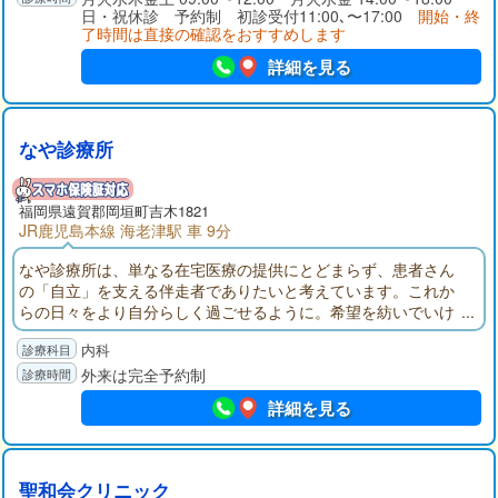
日・祝休診 予約制 初診受付11:00､〜17:00
開始・終
了時間は直接の確認をおすすめします
詳細を見る
なや診療所
福岡県
遠賀郡
岡垣町吉木1821
JR鹿児島本線 海老津駅 車 9分
なや診療所は、単なる在宅医療の提供にとどまらず、患者さん
の「自立」を支える伴走者でありたいと考えています。これか
らの日々をより自分らしく過ごせるように。希望を紡いでいけ
る身近な存在になれたら嬉しいです。私たちは最期のその時ま
内科
で伴走し「生き抜く」を支えます。
外来は完全予約制
詳細を見る
聖和会クリニック