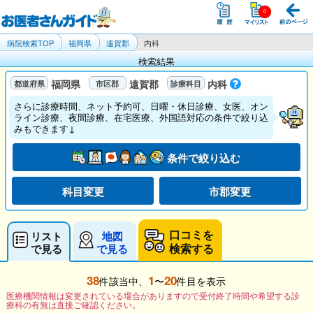
病院検索TOP
福岡県
遠賀郡
内科
検索結果
福岡県
遠賀郡
内科
さらに診療時間、ネット予約可、日曜・休日診療、女医、オン
ライン診療、夜間診療、在宅医療、外国語対応の条件で絞り込
みもできます↓
条件で絞り込む
科目変更
市郡変更
口コミを
リスト
地図
検索する
で見る
で見る
38
1
20
件該当中、
〜
件目を表示
医療機関情報は変更されている場合がありますので受付終了時間や希望する診
療科の有無は直接ご確認ください。