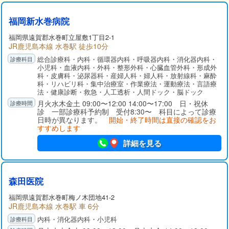
福岡新水巻病院
福岡県
遠賀郡
水巻町立屋敷1丁目2-1
JR鹿児島本線 水巻駅 徒歩10分
総合診療科・内科・循環器内科・呼吸器内科・消化器内科・
小児科・血液内科・外科・整形外科・心臓血管外科・形成外
科・皮膚科・泌尿器科・産婦人科・婦人科・放射線科・麻酔
科・リハビリ科・集中治療室・作業療法・運動療法・言語療
法・健康診断・救急・人工透析・人間ドック・脳ドック
月火水木金土 09:00〜12:00 14:00〜17:00 日・祝休
診 一部診療科予約制 受付8:30〜 科目によって診療
日時が異なります。
開始・終了時間は直接の確認をお
すすめします
詳細を見る
森田医院
福岡県
遠賀郡
水巻町梅ノ木団地41-2
JR鹿児島本線 水巻駅 車 6分
内科・消化器内科・小児科