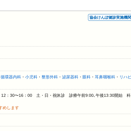
協会けんぽ健診実施機
・
循環器内科
・
小児科
・
整形外科
・
泌尿器科
・
眼科
・
耳鼻咽喉科
・
リハ
ク
 12：30〜16：00 土・日・祝休診 診療午前9:00､午後13:30開始 科
すめします