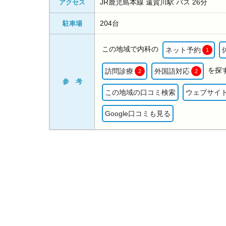
JR鹿児島本線 遠賀川駅 バス 26分
アクセス
204台
駐車場
この地域で内科の
ネット予約
1
を探
訪問診療
外国語対応
2
2
参 考
この地域の口コミ検索
ウェブサイ
Google口コミも見る