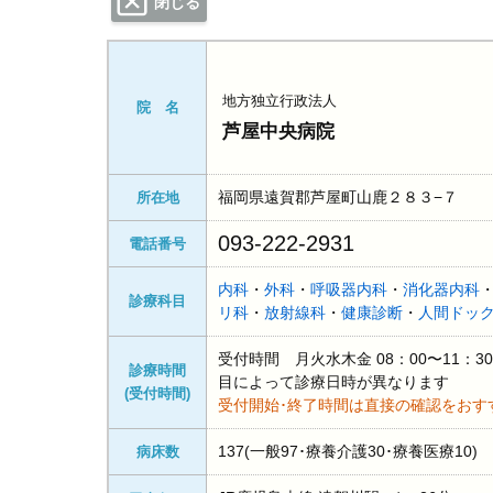
閉じる
地方独立行政法人
院 名
芦屋中央病院
福岡県遠賀郡芦屋町山鹿２８３−７
所在地
093-222-2931
電話番号
内科
・
外科
・
呼吸器内科
・
消化器内科
診療科目
リ科
・
放射線科
・
健康診断
・
人間ドッ
受付時間 月火水木金 08：00〜11：30
診療時間
目によって診療日時が異なります
(受付時間)
受付開始･終了時間は直接の確認をおす
137(一般97･療養介護30･療養医療10)
病床数