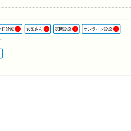
休日診療
女医さん
夜間診療
オンライン診療
1
2
1
1
す
ト