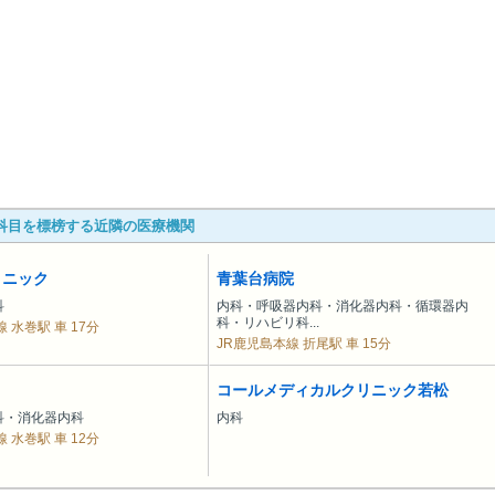
科目を標榜する近隣の医療機関
リニック
青葉台病院
科
内科・呼吸器内科・消化器内科・循環器内
科・リハビリ科...
 水巻駅 車 17分
JR鹿児島本線 折尾駅 車 15分
コールメディカルクリニック若松
科・消化器内科
内科
 水巻駅 車 12分