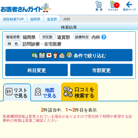
病院検索TOP
福岡県
遠賀郡
内科
検索結果
福岡県
遠賀郡
内科
訪問診療・在宅医療
条件で絞り込む
科目変更
市郡変更
口コミを
リスト
地図
検索する
で見る
で見る
2
1
2
件該当中、
〜
件目を表示
医療機関情報は変更されている場合がありますので受付終了時間や希望する診
療科の有無は直接ご確認ください