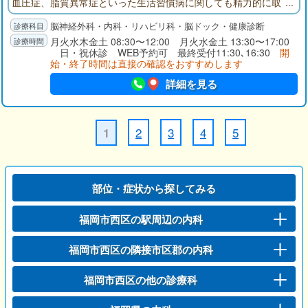
血圧症、脂質異常症といった生活習慣病に関しても精力的に取
り組んでいます。クリニックに併設されたメディカルフィット
脳神経外科・内科・リハビリ科・脳ドック・健康診断
ネス「BRAINING」では、健康運動指導士、看護師、医師がチー
ムを組み、各人に最適と思われる生活習慣や運動習慣をご提案
月火水木金土 08:30〜12:00 月火水金土 13:30〜17:00
日・祝休診 WEB予約可 最終受付11:30､16:30
開
し、その実践をサポートいたします。
始・終了時間は直接の確認をおすすめします
詳細を見る
2
3
4
5
1
部位・症状から探してみる
福岡市西区の駅周辺の内科
福岡市西区の隣接市区郡の内科
福岡市西区の他の診療科