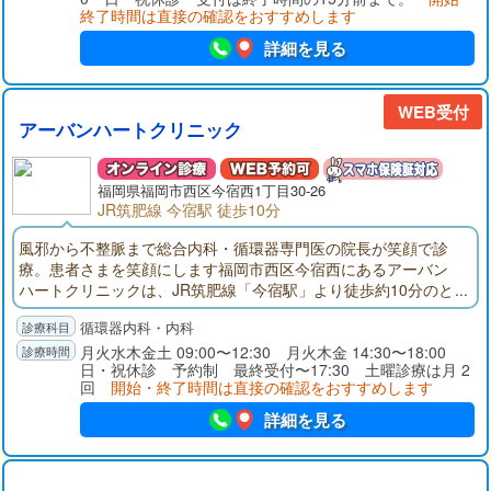
終了時間は直接の確認をおすすめします
詳細を見る
WEB受付
アーバンハートクリニック
福岡県
福岡市西区
今宿西1丁目30-26
JR筑肥線 今宿駅 徒歩10分
風邪から不整脈まで総合内科・循環器専門医の院長が笑顔で診
療。患者さまを笑顔にします福岡市西区今宿西にあるアーバン
ハートクリニックは、JR筑肥線「今宿駅」より徒歩約10分のと
ころにあります。お車でお越しの方は、駐車場を15台分ご用意
循環器内科・内科
しております。こちらのクリニックでは、内科・循環器内科の
診療をされております。院長は「日本内科学会認定 総合内科専
月火水木金土 09:00〜12:30 月火木金 14:30〜18:00
日・祝休診 予約制 最終受付〜17:30 土曜診療は月 2
門医」と「日本循環器学会認定 循環器専門医」ですので、生活
回
開始・終了時間は直接の確認をおすすめします
習慣病に関する予防の大切さをお伝えしています。また、睡眠
時無呼吸症候群の精密検査では、お忙しい方でも受けられるよ
詳細を見る
う21：00までにご来院、翌日の朝6時に終了するなど、お仕事に
も支障がないように配慮しています。このように患者さまのラ
イフスタイルを考慮した医療を提供されています。※睡眠時無呼