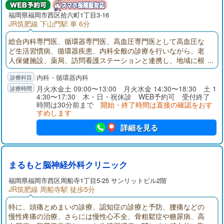
福岡県
福岡市西区
拾六町1丁目3-16
JR筑肥線 下山門駅 車 6分
総合内科専門医、循環器専門医、高血圧専門医として高血圧な
ど生活習慣病、循環器疾患、内科全般の診療を行いながら、老
人保健施設、薬局、訪問看護ステーションと連携し、地域に根
付いた医療を提供していきます。
内科・循環器内科
月火水金土 09:00〜13:00 月火水金 14:30〜18:30 土 1
4:30〜17:30 木・日・祝休診 WEB予約可 受付終了
時間は30分前まで
開始・終了時間は直接の確認をおす
すめします
詳細を見る
まるもと脳神経外科クリニック
福岡県
福岡市西区
周船寺1丁目5-25 サンリットビル2階
JR筑肥線 周船寺駅 徒歩5分
特に、頭痛とめまいの診療、認知症の診療と予防、腰痛などの
慢性疼痛の治療、さらには慢性心不全、骨粗鬆症や糖尿病、高