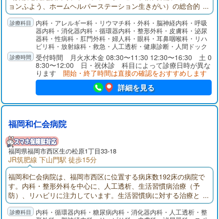
ョンふよう、ホームヘルパーステーション生きがい）の総合的
ケアーミックスサービスを提供しております。納得と安心の医
内科・アレルギー科・リウマチ科・外科・脳神経内科・呼吸
療、私達は医療の基本に則り、更なる研鑚につとめ、常に地域
器内科・消化器内科・循環器内科・整形外科・皮膚科・泌尿
の人々の立場に立った病院づくり、最適な医療提供を目指しま
器科・性病科・肛門外科・婦人科・眼科・耳鼻咽喉科・リハ
す。
ビリ科・放射線科・救急・人工透析・健康診断・人間ドック
受付時間 月火水木金 08:30〜11:30 12:30〜16:30 土 0
8:30〜12:00 日・祝休診 科目によって診療日時が異な
ります
開始・終了時間は直接の確認をおすすめします
詳細を見る
福岡和仁会病院
福岡県
福岡市西区
生の松原1丁目33-18
JR筑肥線 下山門駅 徒歩15分
福岡和仁会病院は、福岡市西区に位置する病床数192床の病院で
す。内科・整形外科を中心に、人工透析、生活習慣病治療（予
防）、リハビリに注力しています。生活習慣病に対する治療と
運動・栄養の指導を行う指定運動療法施設「ＭＦＣ和仁会」を
内科・循環器内科・糖尿病内科・消化器内科・人工透析・整
併設し、様々な介護サービス（居宅介護支援、通所介護、通所