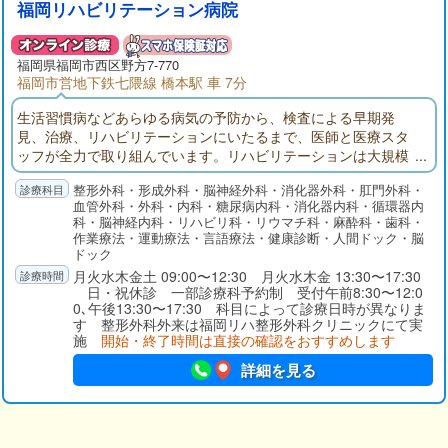
吸症候群の検査は予約が必要となります。
福岡リハビリテーション病院
福岡県
福岡市西区
野方7-770
福岡市営地下鉄七隈線 橋本駅 車 7分
生活習慣病などあらゆる病気の予防から、検査による早期発
見、治療、リハビリテーションにいたるまで、医師と医療スタ
ッフが全力で取り組んでいます。リハビリテーションは大規模
施設を備え、特に脳卒中など脳血管疾患のリハビリで、多くの
整形外科・形成外科・脳神経外科・消化器外科・肛門外科・
方を自宅復帰・社会復帰までサポートしています。整形外科の
血管外科・外科・内科・糖尿病内科・消化器内科・循環器内
専門性に特化した福岡リハ整形外科クリニックが隣接し、健康
科・脳神経内科・リハビリ科・リウマチ科・麻酔科・歯科・
増進・疾病予防を促すスポーツメディカルセンターも併設して
作業療法・運動療法・言語療法・健康診断・人間ドック・脳
います。
ドック
月火水木金土 09:00〜12:30 月火水木金 13:30〜17:30
日・祝休診 一部診療科予約制 受付午前8:30〜12:0
0､午後13:30〜17:30 科目によって診療日時が異なりま
す 整形外科外来は福岡リハ整形外科クリニックにて実
施
開始・終了時間は直接の確認をおすすめします
詳細を見る