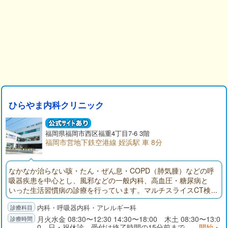
ひらやま内科クリニック
福岡県
福岡市西区
福重4丁目7-6 3階
福岡市営地下鉄空港線 姪浜駅 車 8分
なかなか治らない咳・たん・ぜん息・COPD（肺気腫）などの呼
吸器疾患を中心とし、風邪などの一般内科、高血圧・糖尿病と
いった生活習慣病の診療を行っています。マルチスライスCT検
査、呼気NO検査も完備しており、予約なしでの検査が可能で
内科・呼吸器内科・アレルギー科
す。キッズスペースもありますので、お子様連れでもお気軽に
ご来院下さい。
月火水金 08:30〜12:30 14:30〜18:00 木土 08:30〜13:0
0 日・祝休診 受付は終了時間の15分前まで。
開始・