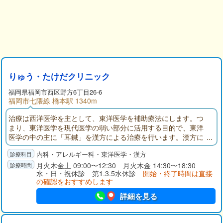
りゅう・たけだクリニック
福岡県
福岡市西区
野方6丁目26-6
福岡市七隈線 橋本駅 1340m
治療は西洋医学を主として、東洋医学を補助療法にします。つ
まり、東洋医学を現代医学の弱い部分に活用する目的で、東洋
医学の中の主に「耳鍼」を漢方による治療を行います。漢方に
よる治療では一人一人の患者様の症状と体質を考えて治療をし
内科・アレルギー科・東洋医学・漢方
ています。「耳鍼」は気血を整える治療で生体の恒常性（ホメ
オスターシス）維持、自己回復力の強化、免疫力の増強などの
月火木金土 09:00〜12:30 月火木金 14:30〜18:30
水・日・祝休診 第1.3.5水休診
開始・終了時間は直接
効果があるといわれています。
の確認をおすすめします
詳細を見る