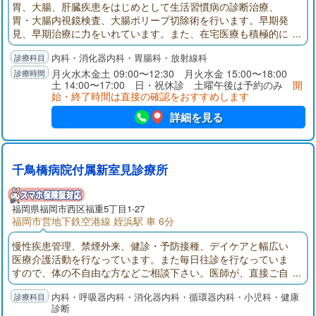
胃、大腸、肝臓疾患をはじめとして生活習慣病の診断治療、
胃・大腸内視鏡検査、大腸ポリープ切除術を行います。早期発
見、早期治療に力をいれています。また、在宅医療も積極的に
行っておりますので通院が難しい方はご用命ください。
内科・消化器内科・胃腸科・放射線科
月火水木金土 09:00〜12:30 月火水金 15:00〜18:00
土 14:00〜17:00 日・祝休診 土曜午後は予約のみ
開
始・終了時間は直接の確認をおすすめします
詳細を見る
千鳥橋病院付属新室見診療所
福岡県
福岡市西区
福重5丁目1-27
福岡市営地下鉄空港線 姪浜駅 車 6分
慢性疾患管理、禁煙外来、健診・予防接種、デイケアと幅広い
医療介護活動を行なっています。また毎日往診を行なっていま
すので、体の不自由な方などご相談下さい。医師が、直接ご自
宅に伺います。その他、医療費や介護のことでお困りのことが
内科・呼吸器内科・消化器内科・循環器内科・小児科・健康
ありましたら、いつでもご相談ください。
診断