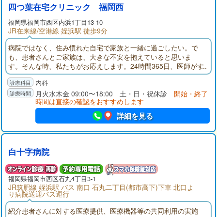
四つ葉在宅クリニック 福岡西
福岡県
福岡市西区
内浜1丁目13-10
JR在来線/空港線 姪浜駅 徒歩9分
病院ではなく、住み慣れた自宅で家族と一緒に過ごしたい。で
も、患者さんとご家族は、大きな不安を抱えていると思いま
す。そんな時、私たちがお応えします。24時間365日、医師がす
ぐに相談に乗り、適切に対応することで、患者さんとご家族が
内科
自宅で安心して過ごして頂きます。それが四つ葉が目指す在宅
医療です。
月火水木金 09:00〜18:00 土・日・祝休診
開始・終了
時間は直接の確認をおすすめします
詳細を見る
白十字病院
福岡県
福岡市西区
石丸4丁目3-1
JR筑肥線 姪浜駅 バス 南口 石丸二丁目(都市高下)下車 北口よ
り病院送迎バス運行
紹介患者さんに対する医療提供、医療機器等の共同利用の実施