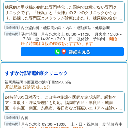
糖尿病と甲状腺の病気に専門特化した国内では数少ない専門ク
リニックです。「姪浜」と「天神」の２つのクリニックからな
り、熟練した専門医とスタッフが診療にあたり、糖尿病の合併
症の各種検査機器、数ミリの甲状腺がんを発見できる超音波検
内分泌内科・糖尿病内科・内科・運動療法・健康診断
査機器、バセドウ病のアイソトープ治療ができる施設、最速４
０分で結果を出せる検査機器など高い診療レベルを維持できる
受付時間 月火水木金土 08:30〜11:30 月火水 15:00〜
17:30 金 14:30〜17:00 日・祝休診 予約制
開始・
よう検査機器を充実させています。
終了時間は直接の確認をおすすめします
詳細を見る
すずかけ訪問診療クリニック
福岡県
福岡市西区
姪の浜4丁目22-30 2階
JR筑肥線 姪浜駅 徒歩2分
24時間365日対応で、ご自宅や施設へ医師が定期訪問。緩和ケ
ア・看取り・呼吸管理にも対応。福岡市西区・早良区・城南
区・中央区・南区、糸島市、春日市など幅広いエリアへ往診い
たします。まずはお気軽にご相談ください。
内科
月火水木金 09:00〜18:00 土・日・祝休診 訪問診療中