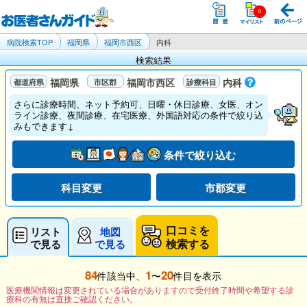
病院検索TOP
福岡県
福岡市西区
内科
検索結果
福岡県
福岡市西区
内科
さらに診療時間、ネット予約可、日曜・休日診療、女医、オン
ライン診療、夜間診療、在宅医療、外国語対応の条件で絞り込
みもできます↓
条件で絞り込む
科目変更
市郡変更
口コミを
リスト
地図
検索する
で見る
で見る
84
1
20
件該当中、
〜
件目を表示
医療機関情報は変更されている場合がありますので受付終了時間や希望する診
療科の有無は直接ご確認ください。