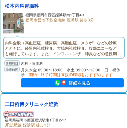
松本内科胃腸科
福岡県
福岡市西区
姪浜駅南1丁目4-1
福岡市営地下鉄空港線 姪浜駅 徒歩3分
内科全般（高血圧症、糖尿病、高脂血症、メタボ）などの診療
とともに、経胃内視鏡検査、大腸内視鏡検査、腹部エコーなど
も施行しています。また、インフルエンザ、肺炎などの急性期
疾患にも迅速に対応しています。
内科・胃腸科
月火木金 09:00〜18:00 水土 09:00〜13:00 日・祝休
診
開始・終了時間は直接の確認をおすすめします
詳細を見る
二田哲博クリニック姪浜
福岡県
福岡市西区
姪浜駅南1丁目2-17
JR筑肥線 姪浜駅 徒歩1分