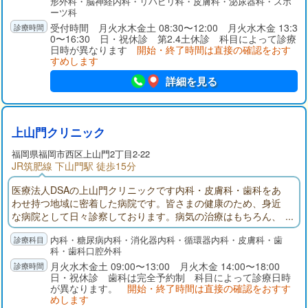
形外科・脳神経内科・リハビリ科・皮膚科・泌尿器科・スポ
リハビリ、有料老人ホーム等）と共に高齢社会を支えるべく、
ーツ科
全力で取組んでいます。
受付時間 月火水木金土 08:30〜12:00 月火水木金 13:3
0〜16:30 日・祝休診 第2.4土休診 科目によって診療
日時が異なります
開始・終了時間は直接の確認をおす
すめします
詳細を見る
上山門クリニック
福岡県
福岡市西区
上山門2丁目2-22
JR筑肥線 下山門駅 徒歩15分
医療法人DSAの上山門クリニックです内科・皮膚科・歯科をあ
わせ持つ地域に密着した病院です。皆さまの健康のため、身近
な病院として日々診察しております。病気の治療はもちろん、
健康に不安があればお気軽にご相談ください。
内科・糖尿病内科・消化器内科・循環器内科・皮膚科・歯
科・歯科口腔外科
月火水木金土 09:00〜13:00 月火木金 14:00〜18:00
日・祝休診 歯科は完全予約制 科目によって診療日時
が異なります。
開始・終了時間は直接の確認をおすす
めします