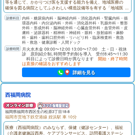
等を通じて、かかりつけ医を支援する能力を備え、地域医療の
確保を図る病院としてふさわしい構造設備等を有する「地域医
療支援病院」に指定されています。救急告示病院として24時間
内科・糖尿病内科・脳神経内科・消化器内科・腎臓内科・循
の救急患者受入体制をとっています。また、CT、MRI、体外結
環器内科・内分泌内科・外科・消化器外科・乳腺外科・整形
石破砕装置（ESWL）、超音波診断など多くの高度医療機器を設
外科・形成外科・脳神経外科・心臓血管外科・血管外科・皮
備しています。
膚科・泌尿器科・精神科・神経科・眼科・放射線科・麻酔
科・歯科・歯科口腔外科・リハビリ科・臨床検査科・救急
科・救急・健康診断・人間ドック
月火水木金 09:00〜12:00 13:00〜17:00 土・日・祝休
診 原則紹介制､時間帯予約制を導入 受付8:45〜11:30
科目によって診療日時が異なります
開始・終了時間
は直接の確認をおすすめします
詳細を見る
西福岡病院
福岡県
福岡市西区
生の松原3丁目18-8
福岡市営地下鉄空港線 姪浜駅 車 10分
医療（西福岡病院）のみならず、保健（健診センター）、福祉
（介護老健施設西寿、ケアプランサービス、訪問看護ステーシ