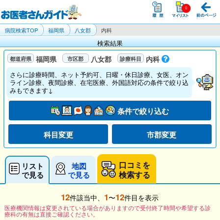
病院検索TOP
福岡県
八女郡
内科
検索結果
福岡県
八女郡
内科
さらに診療時間、ネット予約可、日曜・休日診療、女医、オン
ライン診療、夜間診療、在宅医療、外国語対応の条件で絞り込
みもできます↓
条件で絞り込む
科目変更
市郡変更
口コミを
リスト
地図
検索する
で見る
で見る
12
1
12
件該当中、
〜
件目を表示
医療機関情報は変更されている場合がありますので受付終了時間や希望する診
療科の有無は直接ご確認ください。