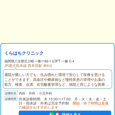
くらはちクリニック
福岡県
八女郡
広川町一條1162-1 LOFT 一條 C-4
JR鹿児島本線 西牟田駅 車6分
通院が難しい方でも、住み慣れた環境で安心して医療を受ける
ことができます。高血圧や糖尿病など慢性疾患の管理やお薬の
処方、検査、点滴、在宅酸素管理など、病院と同じような医療
を継続的に提供いたします。体調の変化があった際には、24時
内科・外科・小児外科
間365日で往診対応し、必要に応じて入院先との連携も行いま
す。
外来診療時間 木 15:00〜17:00 月・火・水・金・土・
日・祝休診 外来は完全予約制
開始・終了時間は直接
の確認をおすすめします
詳細を見る