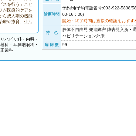
ビスを行う」こと
予約制(予約電話番号:093-922-5838/5
ッフが医療的ケアを
診療時間
00-16：00)
から成人期の機能
開始・終了時間は直接の確認をおすす
治療や療育、生活
肢体不自由児 発達障害 障害児入所・
特 色
ハビリテーション外来
・リハビリ科・
内科
・
尿器科・耳鼻咽喉科・
99
病 床 数
矯正歯科