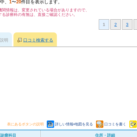
中、
1
〜
20
件目を表示します。
機関情報は、変更されている場合がありますので、
する診療科の有無は、直接ご確認ください。
1
2
3
説明
口コミ検索する
表にあるボタンの説明
詳しい情報•地図を見る
口コミを書く
診療科目
住所・詳細