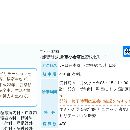
〒800-0296
福岡県
北九州市小倉南区
曽根北町1-1
JR日豊本線 下曽根駅 徒歩 10分
アクセス
ビリテーションセ
450台(有料)
駐 車 場
療、脳卒中など、
受付時間 月火水木金08：15-11：0
成23年に新築移
診 紹介・予約制 科目によって診療
脳卒中、生活習慣
診療時間
す
々努力を重ねてお
開始・終了時間は直接の確認をおすす
てんかん学会認定医 リニアック 高気
・糖尿病内科・血液内
特 色
ビリテーション医療
循環器内科・精神科・
科・外科・呼吸器外
450
病 床 数
整形外科・脳神経外