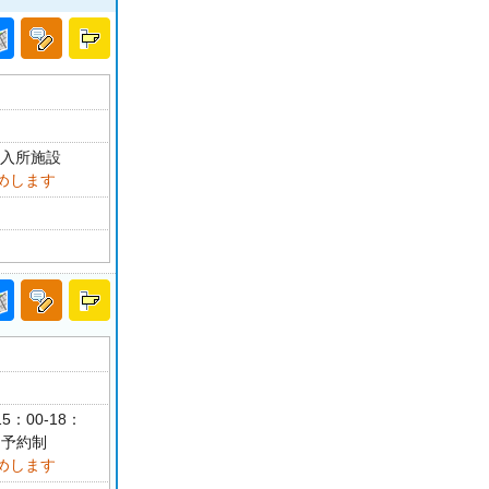
児入所施設
めします
5：00-18：
 予約制
めします