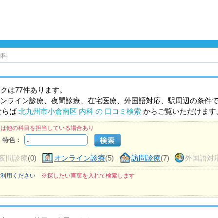
内科
クは77件あります。
ンライン診療、夜間診療、在宅医療、外国語対応、駅周辺の条件
ならば
北九州市小倉南区 内科 の 口コミ検索
からご覧いただけます
医は他の科目を担当している場合あり
特色：
夜間診療
(0)
オンライン診療
(5)
訪問診療
(7)
外国語対
ご利用ください
※探したい言葉を入れて検索します