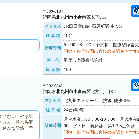
〒803-0184
福岡県
北九州市小倉南区
木下608
JR日田彦山線 石原町駅 車 5分
アクセス
10台
駐 車 場
9：00-16：00 予約制 医療型障害
診療時間
開始・終了時間は直接の確認をおすす
重度心身障害児施設
特 色
100
病 床 数
〒802-0841
福岡県
北九州市小倉南区
北方2丁目8-4
北九州モノレール 北方駅 徒歩 3分
アクセス
24台(無料)
駐 車 場
ぐれない、やる気
月火木金土09：00-13：00 月火木金1
んかん、統合失調
診療時間
00 水・日・祝休診 第1.3.5土休診
。確かな診療、早
開始・終了時間は直接の確認をおすす
。