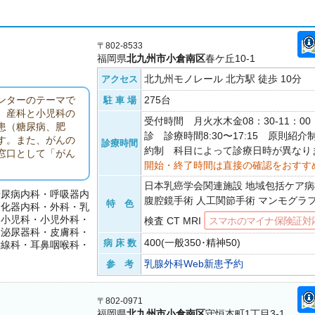
〒802-8533
福岡県
北九州市小倉南区
春ケ丘10-1
北九州モノレール 北方駅 徒歩 10分
アクセス
275台
ンターのテーマで
駐 車 場
、産科と小児科の
受付時間 月火水木金08：30-11：0
患（糖尿病、肥
診 診療時間8:30〜17:15 原則紹
す。また、がんの
診療時間
約制 科目によって診療日時が異なり
窓口として「がん
開始・終了時間は直接の確認をおすす
日本乳癌学会関連施設 地域包括ケア病
糖尿病内科・呼吸器内
腹腔鏡手術 人工関節手術 マンモグラ
特 色
消化器内科・外科・乳
・小児科・小児外科・
検査 CT MRI
スマホのマイナ保険証対
・泌尿器科・皮膚科・
400(一般350･精神50)
病 床 数
射線科・耳鼻咽喉科・
乳腺外科Web新患予約
参 考
〒802-0971
福岡県
北九州市小倉南区
守恒本町1丁目3-1