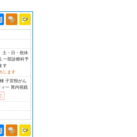
0 土・日・祝休
介制､一部診療科予
ます
めします
棟 子宮頸がん
フィ一 胃内視鏡
応