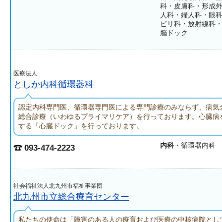
科・皮膚科・形成
人科・婦人科・眼
ビリ科・放射線科
脳ドック
医療法人
としか内科循環器科
認定内科専門医、循環器専門医による専門診療のみならず、病気
総合診療（いわゆるプライマリケア）を行っております。心臓病
する「心臓ドック」を行っております。
内科
・循環器内科
093-474-2223
社会福祉法人北九州市福祉事業団
北九州市立総合療育センター
私たちの使命は「障害のある人の療育および医療の中核病院とし