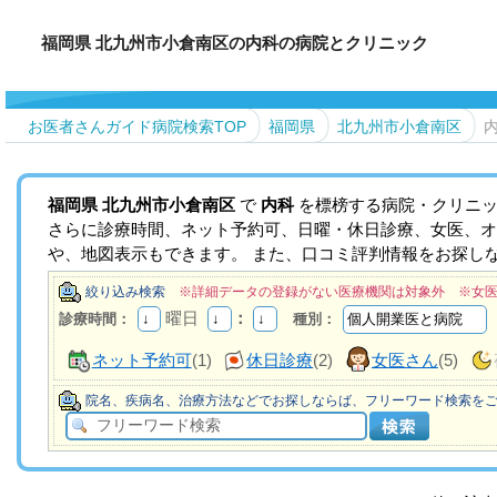
福岡県 北九州市小倉南区の内科の病院とクリニック
お医者さんガイド病院検索TOP
福岡県
北九州市小倉南区
福岡県
北九州市小倉南区
で
内科
を標榜する病院・クリニッ
さらに診療時間、ネット予約可、日曜・休日診療、女医、オ
や、地図表示もできます。 また、口コミ評判情報をお探し
絞り込み検索
※詳細データの登録がない医療機関は対象外 ※女
曜日
：
診療時間：
種別：
ネット予約可
(1)
休日診療
(2)
女医さん
(5)
院名、疾病名、治療方法などでお探しならば、フリーワード検索を