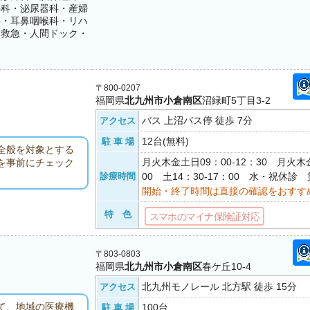
外科・泌尿器科・産婦
科・耳鼻咽喉科・リハ
・救急・人間ドック・
〒800-0207
福岡県
北九州市小倉南区
沼緑町5丁目3-2
バス 上沼バス停 徒歩 7分
アクセス
12台(無料)
駐 車 場
全般を対象とする
月火木金土日09：00-12：30 月火木金
を事前にチェック
診療時間
00 土14：30-17：00 水・祝休診 第
開始・終了時間は直接の確認をおすす
特 色
スマホのマイナ保険証対応
〒803-0803
福岡県
北九州市小倉南区
春ケ丘10-4
北九州モノレール 北方駅 徒歩 15分
アクセス
て、地域の医療機
100台
駐 車 場