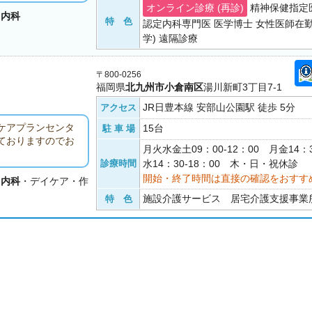
オンライン診療 (再診)
精神保健指定
・
内科
特 色
認定内科専門医 医学博士 女性医師在勤
学) 遠隔診療
〒800-0256
福岡県
北九州市小倉南区
湯川新町3丁目7-1
JR日豊本線 安部山公園駅 徒歩 5分
アクセス
ケアプランセンタ
15台
駐 車 場
ておりますのでお
月火水金土09：00-12：00 月金14：3
診療時間
水14：30-18：00 木・日・祝休診
開始・終了時間は直接の確認をおすす
・
内科
・デイケア・作
施設介護サービス 居宅介護支援事業
特 色