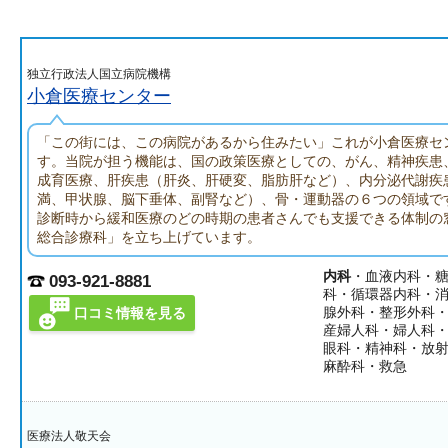
独立行政法人国立病院機構
小倉医療センター
「この街には、この病院があるから住みたい」これが小倉医療セ
す。当院が担う機能は、国の政策医療としての、がん、精神疾患
成育医療、肝疾患（肝炎、肝硬変、脂肪肝など）、内分泌代謝疾
満、甲状腺、脳下垂体、副腎など）、骨・運動器の６つの領域で
診断時から緩和医療のどの時期の患者さんでも支援できる体制の
総合診療科」を立ち上げています。
内科
・血液内科・
093-921-8881
科・循環器内科・
腺外科・整形外科
口コミ情報を見る
産婦人科・婦人科
眼科・精神科・放
麻酔科・救急
医療法人敬天会