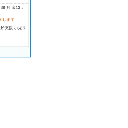
839 月-金13：
めします
通所支援 小児リ