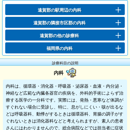
遠賀郡の駅周辺の内科
遠賀郡の隣接市区郡の内科
遠賀郡の他の診療科
福岡県の内科
診療科目の説明
内科
内科
は、循環器・消化器・呼吸器・泌尿器・血液・内分泌・
神経など広範な内臓各器官の疾病を、外科的手術によらず治
療する医学の一分科です。実際には、発熱・悪寒など体調が
すぐれない場合に受診し、特に、息がしにくい・咳が出るな
どは呼吸器科、動悸がするときは循環器科、胃腸の調子がす
ぐれないときは消化器科などと考えられますが、素人の患者
さんにはわかりませんので、総合病院などでは担当者に症状