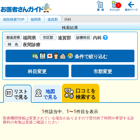
病院検索TOP
福岡県
遠賀郡
内科
検索結果
福岡県
遠賀郡
内科
夜間診療
条件で絞り込む
科目変更
市郡変更
口コミを
リスト
地図
検索する
で見る
で見る
1
1
1
件該当中、
〜
件目を表示
医療機関情報は変更されている場合がありますので受付終了時間や希望する診
療科の有無は直接ご確認ください