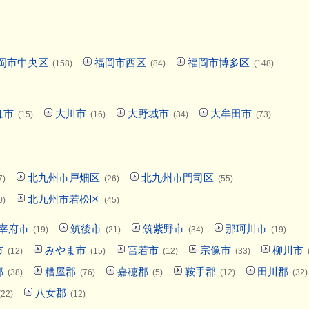
岡市中央区
福岡市西区
福岡市博多区
(158)
(84)
(148)
は市
大川市
大野城市
大牟田市
(15)
(16)
(34)
(73)
北九州市戸畑区
北九州市門司区
7)
(26)
(55)
北九州市若松区
0)
(45)
宰府市
筑後市
筑紫野市
那珂川市
(19)
(21)
(34)
(19)
市
みやま市
宮若市
宗像市
柳川市
(12)
(15)
(12)
(33)
郡
糟屋郡
嘉穂郡
鞍手郡
田川郡
(38)
(76)
(5)
(12)
(32)
八女郡
(22)
(12)