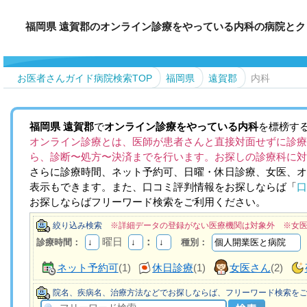
福岡県 遠賀郡のオンライン診療をやっている内科の病院とク
お医者さんガイド病院検索TOP
福岡県
遠賀郡
内科
福岡県
遠賀郡
で
オンライン診療をやっている内科
を標榜す
オンライン診療とは、医師が患者さんと直接対面せずに診療
ら、診断〜処方〜決済までを行います。お探しの診療科に対
さらに診療時間、ネット予約可、日曜・休日診療、女医、オ
表示もできます。また、口コミ評判情報をお探しならば「
口
お探しならばフリーワード検索をご利用ください。
絞り込み検索
※詳細データの登録がない医療機関は対象外 ※女
曜日
：
診療時間：
種別：
ネット予約可
(1)
休日診療
(1)
女医さん
(2)
院名、疾病名、治療方法などでお探しならば、フリーワード検索を