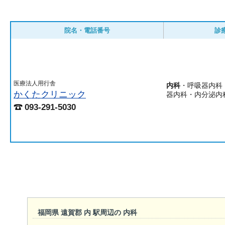
院名・電話番号
診
医療法人用行舎
内科
・呼吸器内科
かくたクリニック
器内科・内分泌内
093-291-5030
福岡県 遠賀郡 内 駅周辺の 内科