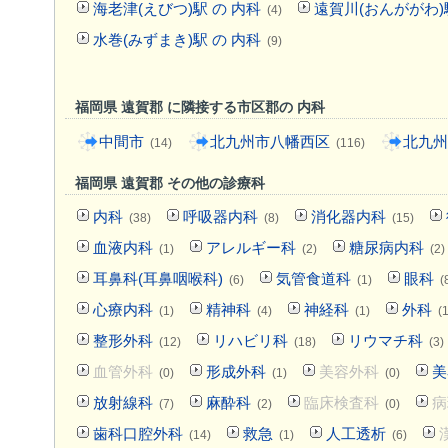
海老津(えびつ)駅 の 内科
遠賀川(おんががわ)
(4)
水巻(みずまき)駅 の 内科
(9)
福岡県 遠賀郡 に隣接する市区郡の 内科
中間市
北九州市八幡西区
北九州
(14)
(116)
福岡県 遠賀郡 その他の診療科
内科
呼吸器内科
消化器内科
(38)
(8)
(15)
血液内科
アレルギー科
糖尿病内科
(1)
(2)
(2)
耳鼻科(耳鼻咽喉科)
気管食道科
眼科
(6)
(1)
(
心療内科
精神科
神経科
外科
(1)
(4)
(1)
(
整形外科
リハビリ科
リウマチ科
(12)
(18)
(3)
血管外科
形成外科
美容外科
美
(0)
(1)
(0)
放射線科
麻酔科
臨床検査科
病
(7)
(2)
(0)
歯科口腔外科
救急
人工透析
(14)
(1)
(6)