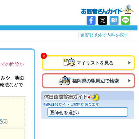
遠賀郡以外で内科を探す
マイリストを見る
話での問診か
込みや、地図
福岡県の駅周辺で検索
治療法などで
応
(2)