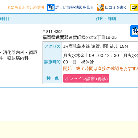
表にあるボタンの説明
詳しい情報•地図を見る
口コミを書く
療科目
住所・詳細
〒811-4305
福岡県
遠賀郡
遠賀町松の本2丁目19-25
JR鹿児島本線 遠賀川駅 徒歩 15分
アクセス
・消化器内科・循環
月火水木金土09：00-12：30 月火水金
科・糖尿病内科
診療時間
00 日・祝休診
開始・終了時間は直接の確認をおすす
特 色
オンライン診療 (再診)