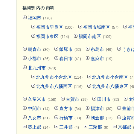
福岡県 内の 内科
福岡市
(770)
福岡市早良区
福岡市城南区
福
(100)
(57)
福岡市東区
福岡市南区
(114)
(109)
朝倉市
飯塚市
糸島市
うき
(30)
(62)
(49)
小郡市
春日市
嘉麻市
(26)
(41)
(19)
北九州市
(473)
北九州市小倉北区
北九州市小倉南区
(114)
(7
北九州市八幡西区
北九州市八幡東区
(116)
(4
久留米市
古賀市
田川市
太
(158)
(19)
(32)
中間市
直方市
福津市
豊前
(14)
(34)
(30)
八女市
行橋市
朝倉郡
遠賀
(31)
(33)
(13)
築上郡
三井郡
三潴郡
京都郡
(14)
(4)
(8)