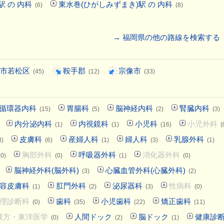
駅 の 内科
東水巻(ひがしみずまき)駅 の 内科
(6)
(8)
→ 福岡県の他の路線を検索する
市若松区
鞍手郡
宗像市
(45)
(12)
(33)
循環器内科
胃腸科
脳神経内科
腎臓内科
(15)
(5)
(2)
(3)
内分泌内科
内視鏡科
小児科
小児外科
(1)
(1)
(16)
(
皮膚科
産婦人科
婦人科
乳腺外科
8)
(6)
(1)
(3)
(1)
胸部外科
呼吸器外科
消化器外科
10)
(0)
(1)
(0)
脳神経外科(脳外科)
心臓血管外科(心臓外科)
(3)
(2)
容皮膚科
肛門外科
泌尿器科
性病科
(1)
(2)
(3)
(0)
理診断科
歯科
小児歯科
矯正歯科
(0)
(35)
(22)
(11)
漢方・東洋医学
人間ドック
脳ドック
健康診
(0)
(2)
(1)