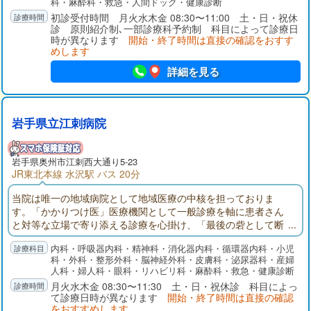
科・麻酔科・救急・人間ドック・健康診断
初診受付時間 月火水木金 08:30〜11:00 土・日・祝休
診 原則紹介制､一部診療科予約制 科目によって診療日
時が異なります
開始・終了時間は直接の確認をおすす
めします
詳細を見る
岩手県立江刺病院
岩手県
奥州市
江刺西大通り5-23
JR東北本線 水沢駅 バス 20分
当院は唯一の地域病院として地域医療の中核を担っておりま
す。「かかりつけ医」医療機関として一般診療を軸に患者さん
と対等な立場で寄り添える診療を心掛け、「最後の砦として断
らずに何でも対応する」をモットーに急性期医療に軸足を置
内科・呼吸器内科・精神科・消化器内科・循環器内科・小児
き、近隣の病院、開業医等からの慢性期患者さんや術後回復期
科・外科・整形外科・脳神経外科・皮膚科・泌尿器科・産婦
リハビリテーション・嚥下機能訓練目的の患者さんも受け入れ
人科・婦人科・眼科・リハビリ科・麻酔科・救急・健康診断
ております。また、積極的に在宅医療を取り入れ、訪問診療・
月火水木金 08:30〜11:30 土・日・祝休診 科目によっ
往診、在宅・施設での看取りも行っている地域密着型の病院で
て診療日時が異なります
開始・終了時間は直接の確認
す。
をおすすめします