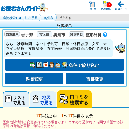
病院検索TOP
岩手県
奥州市
整形外科
検索結果
岩手県
奥州市
整形外科
さらに診療時間、ネット予約可、日曜・休日診療、女医、オン
ライン診療、夜間診療、在宅医療、外国語対応の条件で絞り込
みもできます↓
条件で絞り込む
科目変更
市郡変更
口コミを
リスト
地図
検索する
で見る
で見る
17
1
17
件該当中、
〜
件目を表示
医療機関情報は変更されている場合がありますので受付終了時間や希望する診
療科の有無は直接ご確認ください。