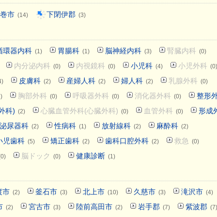
巻市
下閉伊郡
(14)
(3)
循環器内科
胃腸科
脳神経内科
腎臓内科
(1)
(1)
(3)
(0)
内分泌内科
内視鏡科
小児科
小児外科
(0)
(0)
(4)
(0
皮膚科
産婦人科
婦人科
乳腺外科
4)
(2)
(2)
(2)
(0)
胸部外科
呼吸器外科
消化器外科
整形
)
(0)
(0)
(0)
外科)
心臓血管外科(心臓外科)
血管外科
形成
(2)
(0)
(0)
泌尿器科
性病科
放射線科
麻酔科
(2)
(1)
(2)
(2)
小児歯科
矯正歯科
歯科口腔外科
救急
(5)
(2)
(2)
(0)
脳ドック
健康診断
(0)
(0)
(1)
渡市
釜石市
北上市
久慈市
滝沢市
(2)
(3)
(10)
(3)
(4)
市
宮古市
陸前高田市
岩手郡
紫波郡
(2)
(3)
(2)
(7)
(7