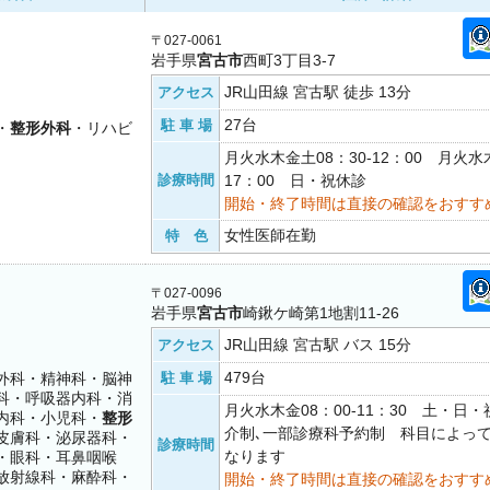
〒027-0061
岩手県
宮古市
西町3丁目3-7
JR山田線 宮古駅 徒歩 13分
アクセス
27台
駐 車 場
・
整形外科
・リハビ
月火水木金土08：30-12：00 月火水木
診療時間
17：00 日・祝休診
開始・終了時間は直接の確認をおすす
女性医師在勤
特 色
〒027-0096
岩手県
宮古市
崎鍬ケ崎第1地割11-26
JR山田線 宮古駅 バス 15分
アクセス
479台
外科・精神科・脳神
駐 車 場
科・呼吸器内科・消
月火水木金08：00-11：30 土・日
内科・小児科・
整形
介制､一部診療科予約制 科目によっ
皮膚科・泌尿器科・
診療時間
なります
・眼科・耳鼻咽喉
放射線科・麻酔科・
開始・終了時間は直接の確認をおすす