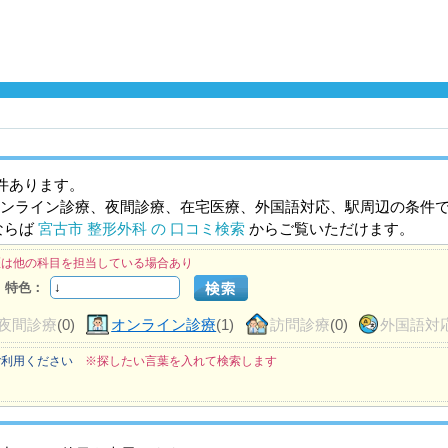
件あります。
ンライン診療、夜間診療、在宅医療、外国語対応、駅周辺の条件
ならば
宮古市 整形外科 の 口コミ検索
からご覧いただけます。
医は他の科目を担当している場合あり
特色：
夜間診療
(0)
オンライン診療
(1)
訪問診療
(0)
外国語対
ご利用ください
※探したい言葉を入れて検索します