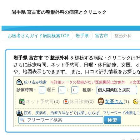
岩手県 宮古市の整形外科の病院とクリニック
お医者さんガイド病院検索TOP
岩手県
宮古市
整形外科
岩手県
宮古市
で
整形外科
を標榜する病院・クリニックは3
さらに診療時間、ネット予約可、日曜・休日診療、女医、オ
や、地図表示もできます。 また、口コミ評判情報をお探し
絞り込み検索
※詳細データの登録がない医療機関は対象外 ※女
曜日
：
診療時間：
種別：
ネット予約可
(0)
休日診療
(0)
女医さん
(1)
院名、疾病名、治療方法などでお探しならば、フリーワード検索を