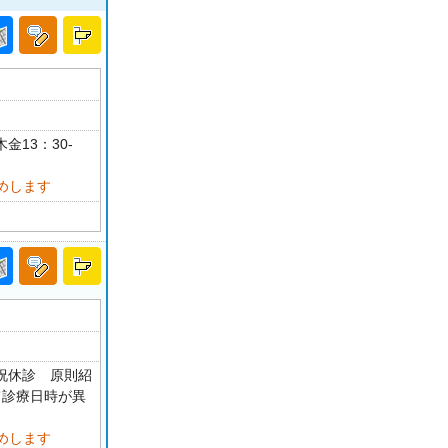
金13：30-
めします
・祝休診 原則紹
て診療日時が異
めします