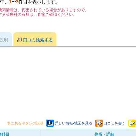
中、
1
〜
3
件目を表示します。
機関情報は、変更されている場合がありますので、
する診療科の有無は、直接ご確認ください。
説明
口コミ検索する
表にあるボタンの説明
詳しい情報•地図を見る
口コミを書く
療科目
住所・詳細