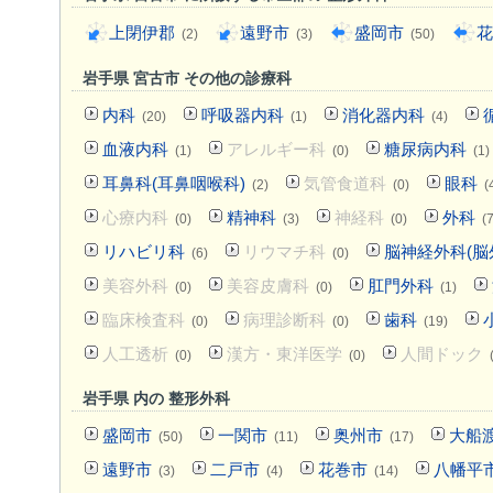
上閉伊郡
遠野市
盛岡市
花
(2)
(3)
(50)
岩手県 宮古市 その他の診療科
内科
呼吸器内科
消化器内科
(20)
(1)
(4)
血液内科
アレルギー科
糖尿病内科
(1)
(0)
(1)
耳鼻科(耳鼻咽喉科)
気管食道科
眼科
(2)
(0)
(
心療内科
精神科
神経科
外科
(0)
(3)
(0)
(7
リハビリ科
リウマチ科
脳神経外科(脳
(6)
(0)
美容外科
美容皮膚科
肛門外科
(0)
(0)
(1)
臨床検査科
病理診断科
歯科
(0)
(0)
(19)
人工透析
漢方・東洋医学
人間ドック
(0)
(0)
岩手県 内の 整形外科
盛岡市
一関市
奥州市
大船
(50)
(11)
(17)
遠野市
二戸市
花巻市
八幡平
(3)
(4)
(14)