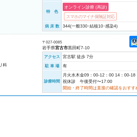
オンライン診療 (再診)
特 色
スマホのマイナ保険証対応
344(一般330･結核10･感染4)
病 床 数
〒027-0085
岩手県
宮古市
黒田町7-10
宮古駅 徒歩 7分
アクセス
リ科
有
駐 車 場
月火水木金09：00-12：00 14：00-
診療時間
祝休診 午後受付〜17:00
開始・終了時間は直接の確認をおすす