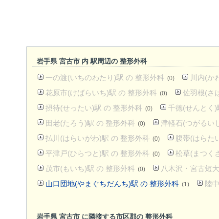
岩手県 宮古市 内 駅周辺の 整形外科
一の渡(いちのわたり)駅 の 整形外科
川内(か
(0)
花原市(けばらいち)駅 の 整形外科
佐羽根(さば
(0)
摂待(せったい)駅 の 整形外科
千徳(せんとく)
(0)
田老(たろう)駅 の 整形外科
津軽石(つがるいし
(0)
払川(はらいがわ)駅 の 整形外科
腹帯(はらたい
(0)
平津戸(ひらつと)駅 の 整形外科
松草(まつくさ
(0)
茂市(もいち)駅 の 整形外科
八木沢・宮古短大
(0)
山口団地(やまぐちだんち)駅 の 整形外科
陸中
(1)
岩手県 宮古市 に隣接する市区郡の 整形外科