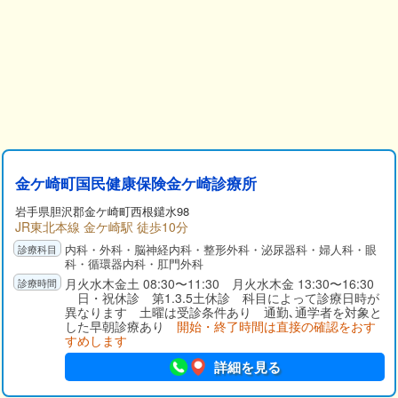
金ケ崎町国民健康保険金ケ崎診療所
岩手県
胆沢郡
金ケ崎町西根鑓水98
JR東北本線 金ケ崎駅 徒歩10分
内科・外科・脳神経内科・整形外科・泌尿器科・婦人科・眼
科・循環器内科・肛門外科
月火水木金土 08:30〜11:30 月火水木金 13:30〜16:30
日・祝休診 第1.3.5土休診 科目によって診療日時が
異なります 土曜は受診条件あり 通勤､通学者を対象と
した早朝診療あり
開始・終了時間は直接の確認をおす
すめします
詳細を見る