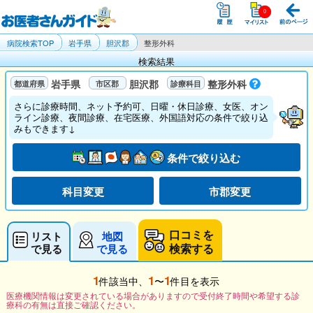
病院検索TOP
岩手県
胆沢郡
整形外科
検索結果
岩手県
胆沢郡
整形外科
さらに診療時間、ネット予約可、日曜・休日診療、女医、オン
ライン診療、夜間診療、在宅医療、外国語対応の条件で絞り込
みもできます↓
条件で絞り込む
科目変更
市郡変更
口コミを
リスト
地図
検索する
で見る
で見る
1
1
1
件該当中、
〜
件目を表示
医療機関情報は変更されている場合がありますので受付終了時間や希望する診
療科の有無は直接ご確認ください。