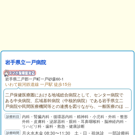
岩手県立一戸病院
岩手県
二戸郡
一戸町一戸砂森60-1
いわて銀河鉄道線 一戸駅 徒歩15分
二戸保健医療圏における地域総合病院として、センター病院で
ある中央病院、広域基幹病院（中核的病院）である岩手県立二
戸病院や民間医療機関等との連携を図りながら、一般医療のほ
か、精神医療、二次救急医療・精神科救急医療及び腎不全対策
内科・腎臓内科・循環器内科・精神科・小児科・外科・整形
等を行っております。
外科・皮膚科・泌尿器科・眼科・耳鼻咽喉科・脳神経内科・
リハビリ科・歯科・救急・健康診断
月火水木金 08:30〜11:30 土・日・祝休診 一部診療科