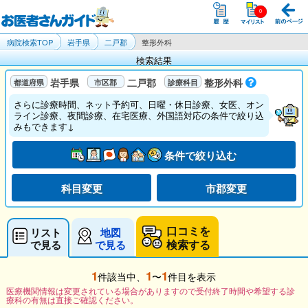
病院検索TOP
岩手県
二戸郡
整形外科
検索結果
岩手県
二戸郡
整形外科
さらに診療時間、ネット予約可、日曜・休日診療、女医、オン
ライン診療、夜間診療、在宅医療、外国語対応の条件で絞り込
みもできます↓
条件で絞り込む
科目変更
市郡変更
口コミを
リスト
地図
検索する
で見る
で見る
1
1
1
件該当中、
〜
件目を表示
医療機関情報は変更されている場合がありますので受付終了時間や希望する診
療科の有無は直接ご確認ください。