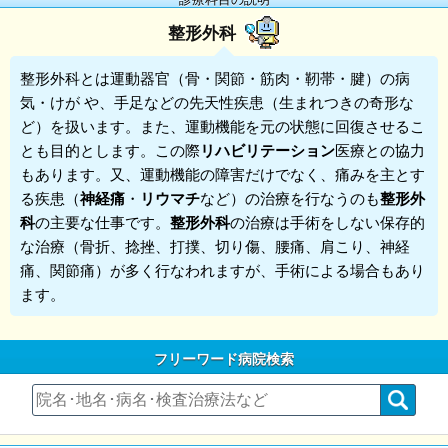
整形外科
整形外科
とは運動器官（骨・関節・筋肉・靭帯・腱）の病
気・けが や、手足などの先天性疾患（生まれつきの奇形な
ど）を扱います。また、運動機能を元の状態に回復させるこ
とも目的とします。この際
リハビリテーション
医療との協力
もあります。又、運動機能の障害だけでなく、痛みを主とす
る疾患（
神経痛
・
リウマチ
など）の治療を行なうのも
整形外
科
の主要な仕事です。
整形外科
の治療は手術をしない保存的
な治療（骨折、捻挫、打撲、切り傷、腰痛、肩こり、神経
痛、関節痛）が多く行なわれますが、手術による場合もあり
ます。
フリーワード病院検索