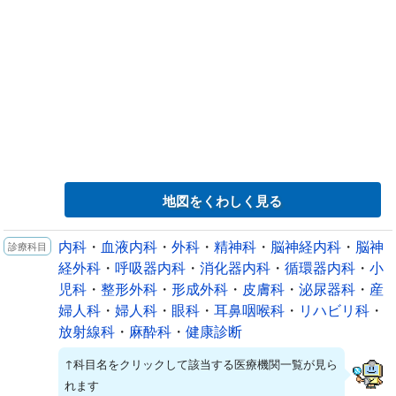
地図をくわしく見る
内科
・
血液内科
・
外科
・
精神科
・
脳神経内科
・
脳神
経外科
・
呼吸器内科
・
消化器内科
・
循環器内科
・
小
児科
・
整形外科
・
形成外科
・
皮膚科
・
泌尿器科
・
産
婦人科
・
婦人科
・
眼科
・
耳鼻咽喉科
・
リハビリ科
・
放射線科
・
麻酔科
・
健康診断
↑科目名をクリックして該当する医療機関一覧が見ら
れます