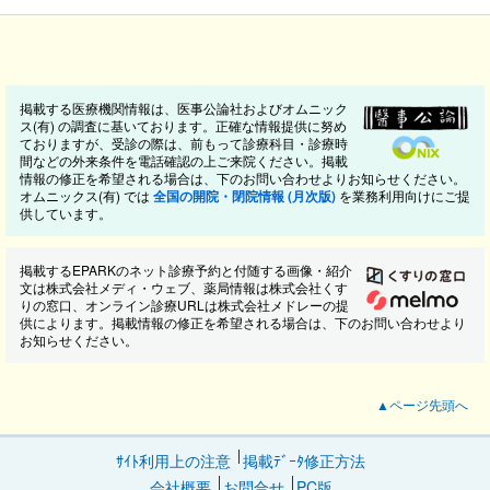
掲載する医療機関情報は、医事公論社およびオムニック
ス(有) の調査に基いております。正確な情報提供に努め
ておりますが、受診の際は、前もって診療科目・診療時
間などの外来条件を電話確認の上ご来院ください。掲載
情報の修正を希望される場合は、下のお問い合わせよりお知らせください。
オムニックス(有) では
全国の開院・閉院情報 (月次版)
を業務利用向けにご提
供しています。
掲載するEPARKのネット診療予約と付随する画像・紹介
文は株式会社メディ・ウェブ、薬局情報は株式会社くす
りの窓口、オンライン診療URLは株式会社メドレーの提
供によります。掲載情報の修正を希望される場合は、下のお問い合わせより
お知らせください。
▲ページ先頭へ
ｻｲﾄ利用上の注意
掲載ﾃﾞｰﾀ修正方法
会社概要
お問合せ
PC版