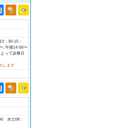
3：30-15：
､午後14:00〜
によって診療日
めします
：30 水土08：