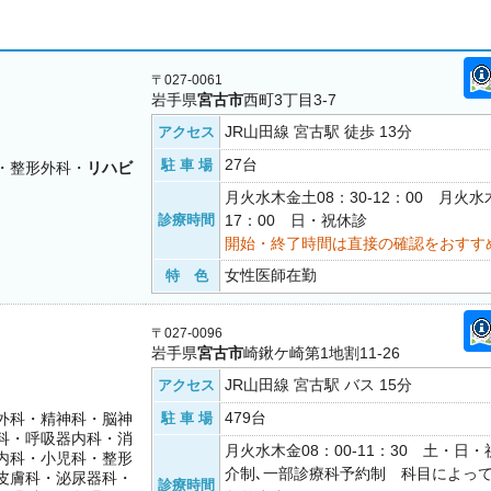
〒027-0061
岩手県
宮古市
西町3丁目3-7
JR山田線 宮古駅 徒歩 13分
アクセス
27台
駐 車 場
・整形外科・
リハビ
月火水木金土08：30-12：00 月火水木
診療時間
17：00 日・祝休診
開始・終了時間は直接の確認をおすす
女性医師在勤
特 色
〒027-0096
岩手県
宮古市
崎鍬ケ崎第1地割11-26
JR山田線 宮古駅 バス 15分
アクセス
479台
外科・精神科・脳神
駐 車 場
科・呼吸器内科・消
月火水木金08：00-11：30 土・日
内科・小児科・整形
介制､一部診療科予約制 科目によっ
皮膚科・泌尿器科・
診療時間