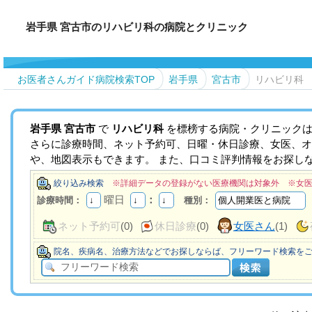
岩手県 宮古市のリハビリ科の病院とクリニック
お医者さんガイド病院検索TOP
岩手県
宮古市
リハビリ科
岩手県
宮古市
で
リハビリ科
を標榜する病院・クリニックは
さらに診療時間、ネット予約可、日曜・休日診療、女医、オ
や、地図表示もできます。 また、口コミ評判情報をお探し
絞り込み検索
※詳細データの登録がない医療機関は対象外 ※女
曜日
：
診療時間：
種別：
ネット予約可
(0)
休日診療
(0)
女医さん
(1)
院名、疾病名、治療方法などでお探しならば、フリーワード検索を