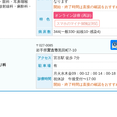
なります
・眼科・耳鼻咽喉
放射線科・麻酔科・
開始・終了時間は直接の確認をおすす
オンライン診療 (再診)
特 色
スマホのマイナ保険証対応
344(一般330･結核10･感染4)
病 床 数
〒027-0085
岩手県
宮古市
黒田町7-10
宮古駅 徒歩 7分
アクセス
リ科
有
駐 車 場
月火水木金09：00-12：00 14：00-
診療時間
祝休診 午後受付〜17:00
開始・終了時間は直接の確認をおすす