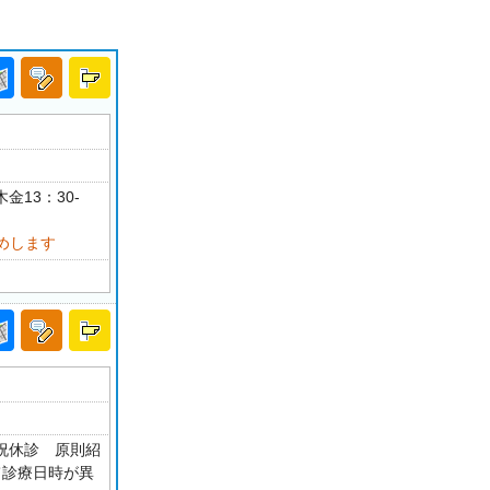
金13：30-
めします
・祝休診 原則紹
て診療日時が異