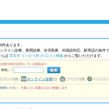
6件あります。
ンライン診療、夜間診療、在宅医療、外国語対応、駅周辺の条件
ならば
宮古市 リハビリ科 の 口コミ検索
からご覧いただけます。
医は他の科目を担当している場合あり
特色：
夜間診療
(0)
オンライン診療
(1)
訪問診療
(0)
外国語対
ご利用ください
※探したい言葉を入れて検索します