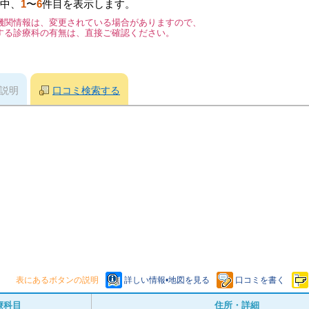
中、
1
〜
6
件目を表示します。
機関情報は、変更されている場合がありますので、
する診療科の有無は、直接ご確認ください。
説明
口コミ検索する
表にあるボタンの説明
詳しい情報•地図を見る
口コミを書く
療科目
住所・詳細