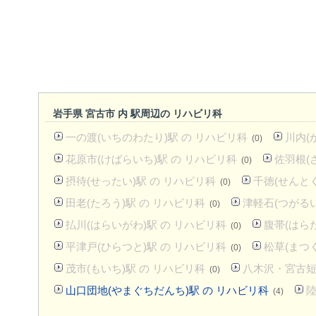
岩手県 宮古市 内 駅周辺の リハビリ科
一の渡(いちのわたり)駅 の リハビリ科
川内(
(0)
花原市(けばらいち)駅 の リハビリ科
佐羽根(
(0)
摂待(せったい)駅 の リハビリ科
千徳(せんとく
(0)
田老(たろう)駅 の リハビリ科
津軽石(つがるい
(0)
払川(はらいがわ)駅 の リハビリ科
腹帯(はら
(0)
平津戸(ひらつと)駅 の リハビリ科
松草(まつ
(0)
茂市(もいち)駅 の リハビリ科
八木沢・宮古短
(0)
山口団地(やまぐちだんち)駅 の リハビリ科
陸
(4)