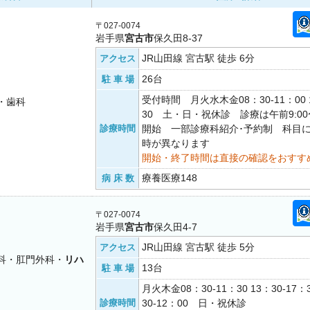
〒027-0074
岩手県
宮古市
保久田8-37
JR山田線 宮古駅 徒歩 6分
アクセス
26台
駐 車 場
受付時間 月火水木金08：30-11：00 1
・歯科
30 土・日・祝休診 診療は午前9:00〜
診療時間
開始 一部診療科紹介･予約制 科目
時が異なります
開始・終了時間は直接の確認をおすす
療養医療148
病 床 数
〒027-0074
岩手県
宮古市
保久田4-7
JR山田線 宮古駅 徒歩 5分
アクセス
科・肛門外科・
リハ
13台
駐 車 場
月火木金08：30-11：30 13：30-17
診療時間
30-12：00 日・祝休診