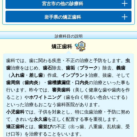
宮古市の他の診療科
岩手県の矯正歯科
診療科目の説明
矯正歯科
歯科
では、歯に関わる疾患・不正の治療と予防をします。
虫
歯
治療をはじめ、
歯石
除去、
歯垢
（
プラーク
）除去、
義歯
（
入れ歯
・
差し歯
）作成、
インプラント
治療、抜歯、そして
歯周病
（
歯肉炎
）・
歯槽膿漏症
・
口内炎
の治療といった事も
行います。昨今では、
審美歯科
（美しく健康な歯や歯肉を作
ること）や
ホワイトニング
（歯を白く明るい色合いにする）
といった治療もおこなう歯科医院があります。
小児歯科
では、子供を対象とし、特に虫歯治療・予防に努め
て、きれいな
永久歯
を正しく配置する事を重視します。
矯正歯科
とは、
歯並び
の不正（出っ歯、八重歯、乱杭歯、受
け口等）を治療することをいいます。