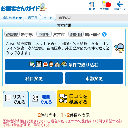
病院検索TOP
岩手県
宮古市
矯正歯科
検索結果
岩手県
宮古市
矯正歯科
さらに診療時間、ネット予約可、日曜・休日診療、女医、オン
ライン診療、夜間診療、在宅医療、外国語対応の条件で絞り込
みもできます↓
条件で絞り込む
科目変更
市郡変更
口コミを
リスト
地図
検索する
で見る
で見る
2
1
2
件該当中、
〜
件目を表示
医療機関情報は変更されている場合がありますので受付終了時間や希望する診
療科の有無は直接ご確認ください。