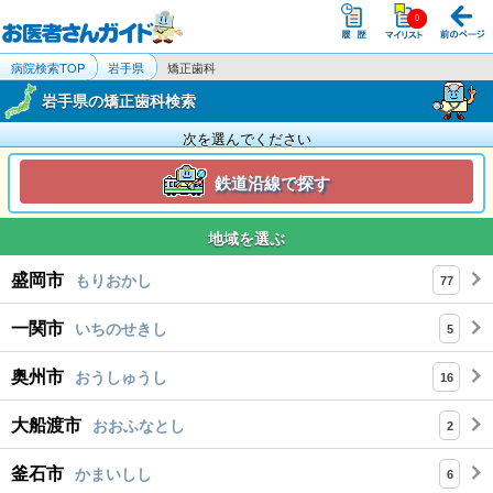
病院検索TOP
岩手県
矯正歯科
岩手県の矯正歯科検索
次を選んでください
鉄道沿線で探す
地域を選ぶ
盛岡市
もりおかし
77
一関市
いちのせきし
5
奥州市
おうしゅうし
16
大船渡市
おおふなとし
2
釜石市
かまいしし
6