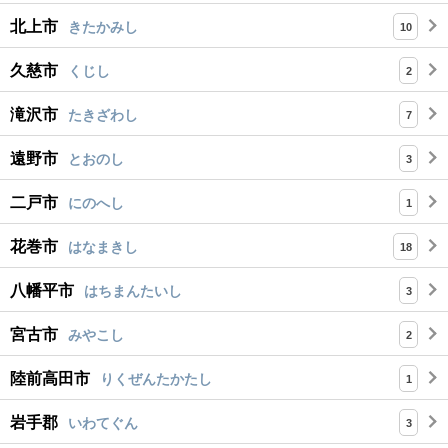
北上市
きたかみし
10
久慈市
くじし
2
滝沢市
たきざわし
7
遠野市
とおのし
3
二戸市
にのへし
1
花巻市
はなまきし
18
八幡平市
はちまんたいし
3
宮古市
みやこし
2
陸前高田市
りくぜんたかたし
1
岩手郡
いわてぐん
3