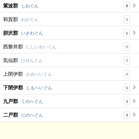
紫波郡
しわぐん
8
和賀郡
わがぐん
0
胆沢郡
いさわぐん
1
西磐井郡
にしいわいぐん
0
気仙郡
けせんぐん
0
上閉伊郡
かみへいぐん
0
下閉伊郡
しもへいぐん
1
九戸郡
くのへぐん
3
二戸郡
にのへぐん
3