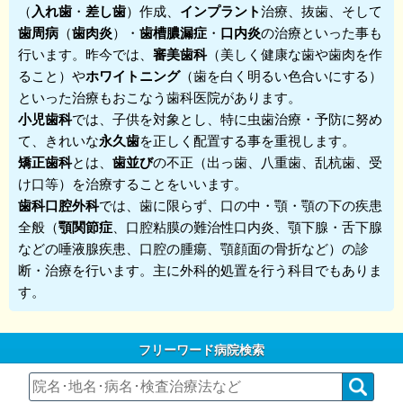
（
入れ歯
・
差し歯
）作成、
インプラント
治療、抜歯、そして
歯周病
（
歯肉炎
）・
歯槽膿漏症
・
口内炎
の治療といった事も
行います。昨今では、
審美歯科
（美しく健康な歯や歯肉を作
ること）や
ホワイトニング
（歯を白く明るい色合いにする）
といった治療もおこなう歯科医院があります。
小児歯科
では、子供を対象とし、特に虫歯治療・予防に努め
て、きれいな
永久歯
を正しく配置する事を重視します。
矯正歯科
とは、
歯並び
の不正（出っ歯、八重歯、乱杭歯、受
け口等）を治療することをいいます。
歯科口腔外科
では、歯に限らず、口の中・顎・顎の下の疾患
全般（
顎関節症
、口腔粘膜の難治性口内炎、顎下腺・舌下腺
などの唾液腺疾患、口腔の腫瘍、顎顔面の骨折など）の診
断・治療を行います。主に外科的処置を行う科目でもありま
す。
フリーワード病院検索