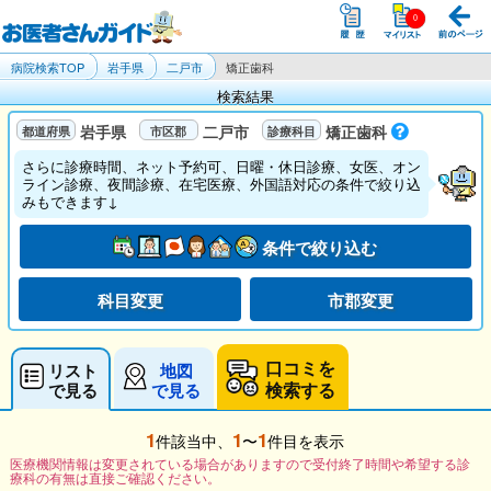
病院検索TOP
岩手県
二戸市
矯正歯科
検索結果
岩手県
二戸市
矯正歯科
さらに診療時間、ネット予約可、日曜・休日診療、女医、オン
ライン診療、夜間診療、在宅医療、外国語対応の条件で絞り込
みもできます↓
条件で絞り込む
科目変更
市郡変更
口コミを
リスト
地図
検索する
で見る
で見る
1
1
1
件該当中、
〜
件目を表示
医療機関情報は変更されている場合がありますので受付終了時間や希望する診
療科の有無は直接ご確認ください。