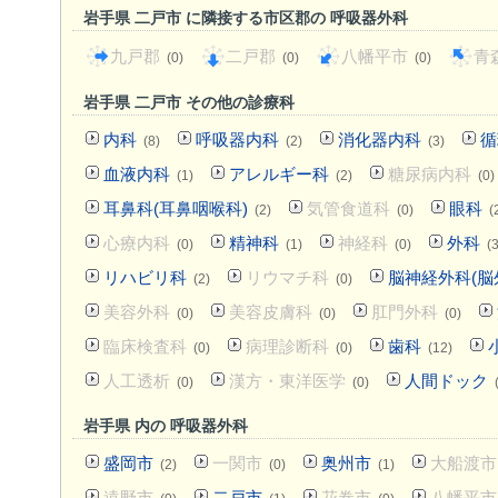
岩手県 二戸市 に隣接する市区郡の 呼吸器外科
九戸郡
二戸郡
八幡平市
青
(0)
(0)
(0)
岩手県 二戸市 その他の診療科
内科
呼吸器内科
消化器内科
循
(8)
(2)
(3)
血液内科
アレルギー科
糖尿病内科
(1)
(2)
(0)
耳鼻科(耳鼻咽喉科)
気管食道科
眼科
(2)
(0)
(
心療内科
精神科
神経科
外科
(0)
(1)
(0)
(3
リハビリ科
リウマチ科
脳神経外科(脳
(2)
(0)
美容外科
美容皮膚科
肛門外科
(0)
(0)
(0)
臨床検査科
病理診断科
歯科
(0)
(0)
(12)
人工透析
漢方・東洋医学
人間ドック
(0)
(0)
岩手県 内の 呼吸器外科
盛岡市
一関市
奥州市
大船渡市
(2)
(0)
(1)
遠野市
二戸市
花巻市
八幡平市