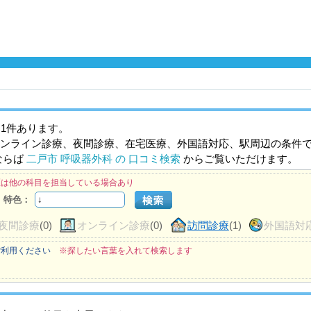
1件あります。
ンライン診療、夜間診療、在宅医療、外国語対応、駅周辺の条件
ならば
二戸市 呼吸器外科 の 口コミ検索
からご覧いただけます。
医は他の科目を担当している場合あり
特色：
夜間診療
(0)
オンライン診療
(0)
訪問診療
(1)
外国語対
ご利用ください
※探したい言葉を入れて検索します