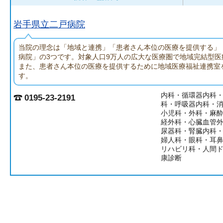
岩手県立二戸病院
当院の理念は「地域と連携」「患者さん本位の医療を提供する」
病院」の3つです。対象人口9万人の広大な医療圏で地域完結型医
また、患者さん本位の医療を提供するために地域医療福祉連携室
す。
内科・循環器内科
0195-23-2191
科・呼吸器内科・
小児科・外科・麻
経外科・心臓血管
尿器科・腎臓内科
婦人科・眼科・耳
リハビリ科・人間
康診断