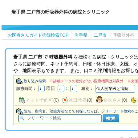
岩手県 二戸市の呼吸器外科の病院とクリニック
お医者さんガイド病院検索TOP
岩手県
二戸市
呼吸器外科
岩手県
二戸市
で
呼吸器外科
を標榜する病院・クリニックは
さらに診療時間、ネット予約可、日曜・休日診療、女医、オ
や、地図表示もできます。 また、口コミ評判情報をお探し
絞り込み検索
※詳細データの登録がない医療機関は対象外 ※女
曜日
：
診療時間：
種別：
ネット予約可
(0)
休日診療
(0)
女医さん
(0)
院名、疾病名、治療方法などでお探しならば、フリーワード検索を