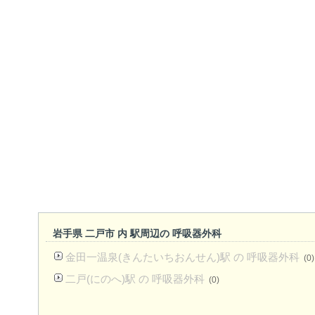
岩手県 二戸市 内 駅周辺の 呼吸器外科
金田一温泉(きんたいちおんせん)駅 の 呼吸器外科
(0)
二戸(にのへ)駅 の 呼吸器外科
(0)