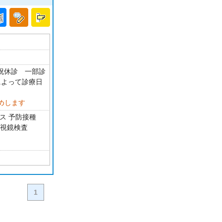
・祝休診 一部診
によって診療日
めします
ス 予防接種
内視鏡検査
1