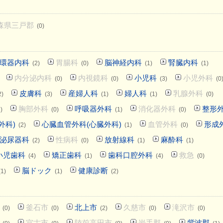
森県三戸郡
(0)
環器内科
胃腸科
脳神経内科
腎臓内科
(2)
(0)
(1)
(1)
内分泌内科
内視鏡科
小児科
小児外科
(0)
(0)
(3)
(0
皮膚科
産婦人科
婦人科
乳腺外科
2)
(3)
(1)
(1)
(0)
胸部外科
呼吸器外科
消化器外科
整形
)
(0)
(1)
(0)
外科)
心臓血管外科(心臓外科)
血管外科
形成
(2)
(1)
(0)
泌尿器科
性病科
放射線科
麻酔科
(2)
(0)
(1)
(1)
小児歯科
矯正歯科
歯科口腔外科
救急
(4)
(1)
(4)
(0)
脳ドック
健康診断
(1)
(1)
(2)
釜石市
北上市
久慈市
滝沢市
(0)
(0)
(2)
(0)
(0)
宮古市
陸前高田市
岩手郡
紫波郡