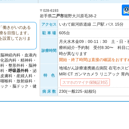
〒028-6193
岩手県
二戸市
堀野大川原毛38-2
いわて銀河鉄道線 二戸駅 バス 15分
アクセス
「働きがいのある
605台
療を目指します。
駐 車 場
を設置しておりま
月火水木金09：00-11：30 土・日
療科紹介･予約制 受付8:30〜 科目
診療時間
時が異なります
・脳神経内科・血液内
開始・終了時間は直接の確認をおすす
消化器内科・精神科・
酔科・整形外科・脳神
地域がん診療連携拠点病院 在宅ホスピ
外科・
呼吸器外科
・泌
MRI CT ガンマカメラ リニアック 胃
特 色
・皮膚科・産婦人科・
鼻咽喉科・放射線科・
スマホのマイナ保険証対応
ドック・脳ドック・健
230(一般225･結核5)
病 床 数