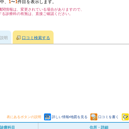
中、
1
〜
1
件目を表示します。
機関情報は、変更されている場合がありますので、
する診療科の有無は、直接ご確認ください。
説明
口コミ検索する
表にあるボタンの説明
詳しい情報•地図を見る
口コミを書く
診療科目
住所・詳細