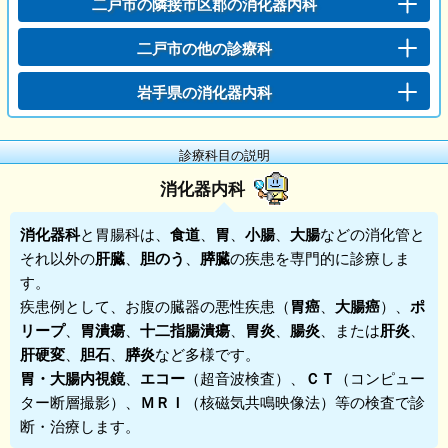
二戸市の隣接市区郡の消化器内科
二戸市の他の診療科
岩手県の消化器内科
診療科目の説明
消化器内科
消化器科
と胃腸科は、
食道
、
胃
、
小腸
、
大腸
などの消化管と
それ以外の
肝臓
、
胆のう
、
膵臓
の疾患を専門的に診療しま
す。
疾患例として、お腹の臓器の悪性疾患（
胃癌
、
大腸癌
）、
ポ
リープ
、
胃潰瘍
、
十二指腸潰瘍
、
胃炎
、
腸炎
、または
肝炎
、
肝硬変
、
胆石
、
膵炎
など多様です。
胃・大腸内視鏡
、
エコー
（超音波検査）、
ＣＴ
（コンピュー
ター断層撮影）、
ＭＲＩ
（核磁気共鳴映像法）等の検査で診
断・治療します。