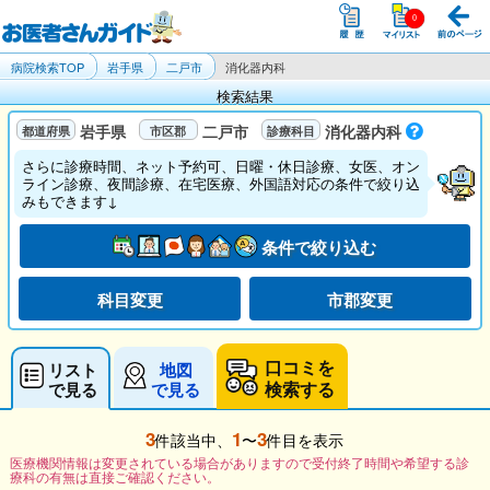
病院検索TOP
岩手県
二戸市
消化器内科
検索結果
岩手県
二戸市
消化器内科
さらに診療時間、ネット予約可、日曜・休日診療、女医、オン
ライン診療、夜間診療、在宅医療、外国語対応の条件で絞り込
みもできます↓
条件で絞り込む
科目変更
市郡変更
口コミを
リスト
地図
検索する
で見る
で見る
3
1
3
件該当中、
〜
件目を表示
医療機関情報は変更されている場合がありますので受付終了時間や希望する診
療科の有無は直接ご確認ください。