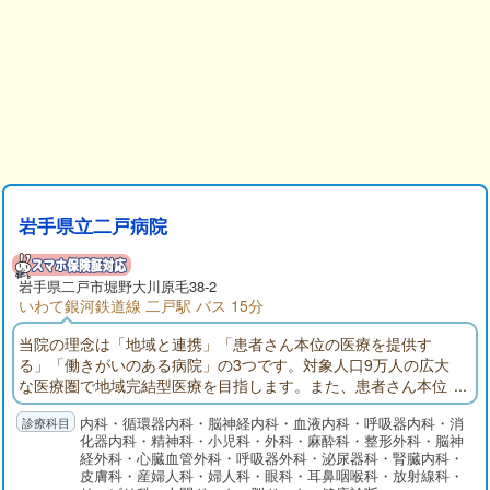
岩手県立二戸病院
岩手県
二戸市
堀野大川原毛38-2
いわて銀河鉄道線 二戸駅 バス 15分
当院の理念は「地域と連携」「患者さん本位の医療を提供す
る」「働きがいのある病院」の3つです。対象人口9万人の広大
な医療圏で地域完結型医療を目指します。また、患者さん本位
の医療を提供するために地域医療福祉連携室を設置しておりま
内科・循環器内科・脳神経内科・血液内科・呼吸器内科・消
す。
化器内科・精神科・小児科・外科・麻酔科・整形外科・脳神
経外科・心臓血管外科・呼吸器外科・泌尿器科・腎臓内科・
皮膚科・産婦人科・婦人科・眼科・耳鼻咽喉科・放射線科・