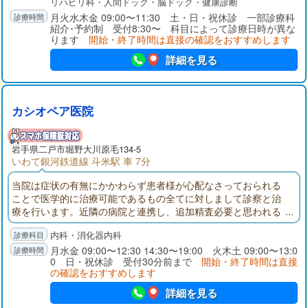
リハビリ科・人間ドック・脳ドック・健康診断
月火水木金 09:00〜11:30 土・日・祝休診 一部診療科
紹介･予約制 受付8:30〜 科目によって診療日時が異な
ります
開始・終了時間は直接の確認をおすすめします
詳細を見る
カシオペア医院
岩手県
二戸市
堀野大川原毛134-5
いわて銀河鉄道線 斗米駅 車 7分
当院は症状の有無にかかわらず患者様が心配なさっておられる
ことで医学的に治療可能であるもの全てに対しまして診察と治
療を行います。近隣の病院と連携し、追加精査必要と思われる
患者様や長期入院加療が必要な患者様は説明と同意をいただい
内科・消化器内科
た上でなるべく早期の紹介受診をさせていただきます。可能な
限り皆様のご要望に、お答えできるような治療プランをご用意
月水金 09:00〜12:30 14:30〜19:00 火木土 09:00〜13:0
0 日・祝休診 受付30分前まで
開始・終了時間は直接
しております。
の確認をおすすめします
詳細を見る