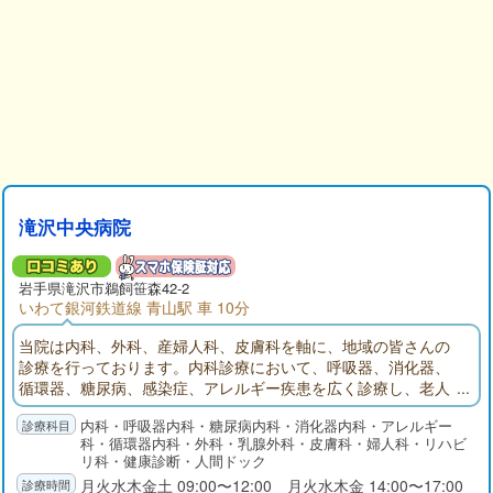
滝沢中央病院
岩手県
滝沢市
鵜飼笹森42-2
いわて銀河鉄道線 青山駅 車 10分
当院は内科、外科、産婦人科、皮膚科を軸に、地域の皆さんの
診療を行っております。内科診療において、呼吸器、消化器、
循環器、糖尿病、感染症、アレルギー疾患を広く診療し、老人
ホーム、老健施設、ケアハウス、デイサービス活動と連携し
内科・呼吸器内科・糖尿病内科・消化器内科・アレルギー
て、生活介護支援から、入院加療まで、広く地域住民の方々の
科・循環器内科・外科・乳腺外科・皮膚科・婦人科・リハビ
健康的な生活に貢献しております。
リ科・健康診断・人間ドック
月火水木金土 09:00〜12:00 月火水木金 14:00〜17:00