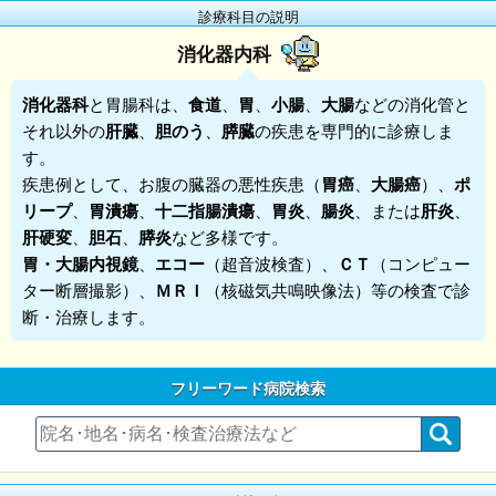
診療科目の説明
消化器内科
消化器科
と胃腸科は、
食道
、
胃
、
小腸
、
大腸
などの消化管と
それ以外の
肝臓
、
胆のう
、
膵臓
の疾患を専門的に診療しま
す。
疾患例として、お腹の臓器の悪性疾患（
胃癌
、
大腸癌
）、
ポ
リープ
、
胃潰瘍
、
十二指腸潰瘍
、
胃炎
、
腸炎
、または
肝炎
、
肝硬変
、
胆石
、
膵炎
など多様です。
胃・大腸内視鏡
、
エコー
（超音波検査）、
ＣＴ
（コンピュー
ター断層撮影）、
ＭＲＩ
（核磁気共鳴映像法）等の検査で診
断・治療します。
フリーワード病院検索