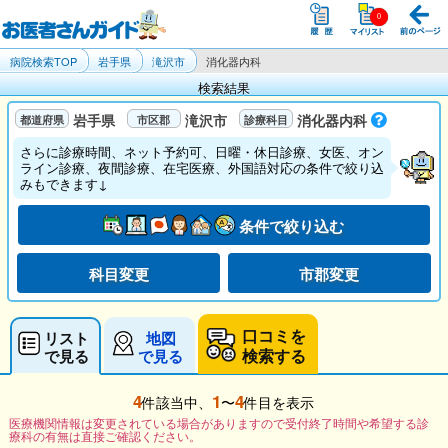
病院検索TOP
岩手県
滝沢市
消化器内科
検索結果
岩手県
滝沢市
消化器内科
さらに診療時間、ネット予約可、日曜・休日診療、女医、オン
ライン診療、夜間診療、在宅医療、外国語対応の条件で絞り込
みもできます↓
条件で絞り込む
科目変更
市郡変更
口コミを
リスト
地図
検索する
で見る
で見る
4
1
4
件該当中、
〜
件目を表示
医療機関情報は変更されている場合がありますので受付終了時間や希望する診
療科の有無は直接ご確認ください。