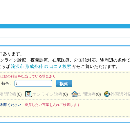
件あります。
ンライン診療、夜間診療、在宅医療、外国語対応、駅周辺の条件
ならば
滝沢市 形成外科 の 口コミ検索
からご覧いただけます。
医は他の科目を担当している場合あり
特色：
夜間診療
(0)
オンライン診療
(0)
訪問診療
(0)
外国語対
ご利用ください
※探したい言葉を入れて検索します