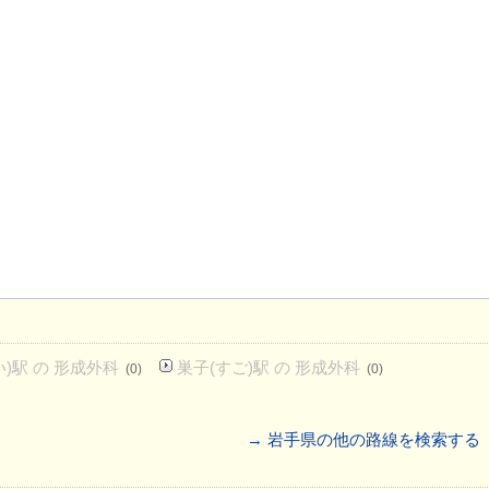
)駅 の 形成外科
巣子(すご)駅 の 形成外科
(0)
(0)
→ 岩手県の他の路線を検索する