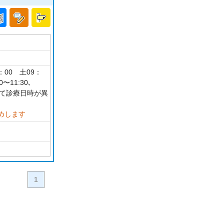
7：00 土09：
〜11:30､
によって診療日時が異
めします
1