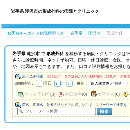
岩手県 滝沢市の形成外科の病院とクリニック
お医者さんガイド病院検索TOP
岩手県
滝沢市
形成外科
岩手県
滝沢市
で
形成外科
を標榜する病院・クリニックは1
さらに診療時間、ネット予約可、日曜・休日診療、女医、オ
や、地図表示もできます。 また、口コミ評判情報をお探し
絞り込み検索
※詳細データの登録がない医療機関は対象外 ※女
曜日
：
診療時間：
種別：
ネット予約可
(0)
休日診療
(0)
女医さん
(0)
院名、疾病名、治療方法などでお探しならば、フリーワード検索を