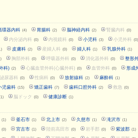
循環器内科
胃腸科
脳神経内科
腎臓内科
(4)
(2)
(2)
(0)
内分泌内科
内視鏡科
小児科
小児外科
(0)
(0)
(3)
(0
皮膚科
産婦人科
婦人科
乳腺外科
1)
(2)
(0)
(1)
(1)
胸部外科
呼吸器外科
消化器外科
整形
)
(0)
(0)
(0)
外科)
心臓血管外科(心臓外科)
血管外科
形成
(2)
(0)
(0)
泌尿器科
性病科
放射線科
麻酔科
(0)
(0)
(2)
(1)
小児歯科
矯正歯科
歯科口腔外科
救急
(15)
(7)
(2)
(0)
脳ドック
健康診断
(1)
(0)
(1)
釜石市
北上市
久慈市
滝沢市
(1)
(1)
(2)
(1)
(1)
宮古市
陸前高田市
岩手郡
紫波郡
(0)
(1)
(0)
(0)
(1)