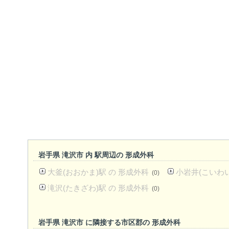
岩手県 滝沢市 内 駅周辺の 形成外科
大釜(おおかま)駅 の 形成外科
小岩井(こいわい
(0)
滝沢(たきざわ)駅 の 形成外科
(0)
岩手県 滝沢市 に隣接する市区郡の 形成外科