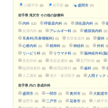
八幡平市
岩手郡
盛岡市
(0)
(0)
(7)
岩手県 滝沢市 その他の診療科
内科
呼吸器内科
消化器内科
(12)
(4)
(4)
血液内科
アレルギー科
糖尿病内科
(0)
(3)
(2)
耳鼻科(耳鼻咽喉科)
気管食道科
眼科
(1)
(0)
(
心療内科
精神科
神経科
外科
(1)
(1)
(1)
(5
リハビリ科
リウマチ科
脳神経外科(脳
(5)
(1)
美容外科
美容皮膚科
肛門外科
(0)
(0)
(0)
臨床検査科
病理診断科
歯科
(0)
(0)
(20)
人工透析
漢方・東洋医学
人間ドック
(0)
(0)
岩手県 内の 形成外科
盛岡市
一関市
奥州市
大船渡市
(7)
(2)
(1)
遠野市
二戸市
花巻市
八幡平市
(0)
(1)
(2)