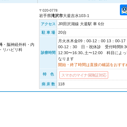
〒020-0778
岩手県
滝沢市
大釜吉水103-1
JR田沢湖線 大釜駅 車 6分
アクセス
20台
駐 車 場
月火水木金09：00-12：00 13：00-1
科
・脳神経外科・内
00-12：30 日・祝休診 受付時間8:30
・リハビリ科
診療時間
12:30〜16:30､土〜12:00 科目
なります
開始・終了時間は直接の確認をおすす
特 色
スマホのマイナ保険証対応
118
病 床 数