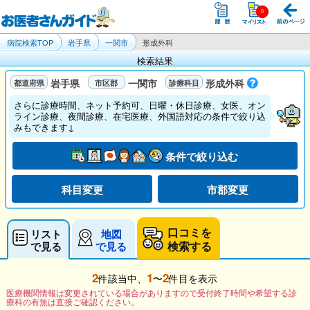
病院検索TOP
岩手県
一関市
形成外科
検索結果
岩手県
一関市
形成外科
さらに診療時間、ネット予約可、日曜・休日診療、女医、オン
ライン診療、夜間診療、在宅医療、外国語対応の条件で絞り込
みもできます↓
条件で絞り込む
科目変更
市郡変更
口コミを
リスト
地図
検索する
で見る
で見る
2
1
2
件該当中、
〜
件目を表示
医療機関情報は変更されている場合がありますので受付終了時間や希望する診
療科の有無は直接ご確認ください。