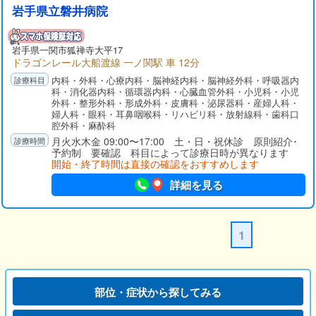
岩手県立磐井病院
岩手県
一関市
狐禅寺大平17
ドラゴンレール大船渡線 一ノ関駅 車 12分
内科・外科・心療内科・脳神経内科・脳神経外科・呼吸器内
科・消化器内科・循環器内科・心臓血管外科・小児科・小児
外科・整形外科・形成外科・皮膚科・泌尿器科・産婦人科・
婦人科・眼科・耳鼻咽喉科・リハビリ科・放射線科・歯科口
腔外科・麻酔科
月火水木金 09:00〜17:00 土・日・祝休診 原則紹介･
予約制 要確認 科目によって診療日時が異なります
開始・終了時間は直接の確認をおすすめします
詳細を見る
1
部位・症状から探してみる