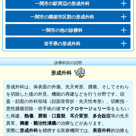
一関市の駅周辺の形成外科
一関市の隣接市区郡の形成外科
一関市の他の診療科
岩手県の形成外科
診療科目の説明
形成外科
形成外科
は、体表面の外傷、先天奇形、腫瘍、そしてそれら
を切除した後の外見、機能の再建などを行う分野です。頭
蓋・顔面の外科領域（顔面骨骨折・先天性奇形）、切断指・
悪性腫瘍切除・癌手術の後
マイクロサージェリー
等をもちい
た再建、
熱傷
、
唇裂
・
口蓋裂
、
耳介変形
、
多合趾症
等の先天
異常、
褥瘡
・
難治性潰瘍
の治療などがあります。
実際に
形成外科
を標榜する医療機関では、
美容外科
的治療も