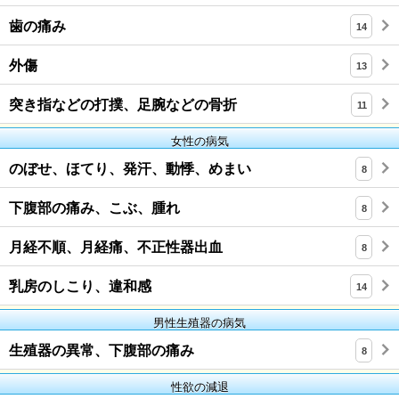
歯の痛み
14
外傷
13
突き指などの打撲、足腕などの骨折
11
女性の病気
のぼせ、ほてり、発汗、動悸、めまい
8
下腹部の痛み、こぶ、腫れ
8
月経不順、月経痛、不正性器出血
8
乳房のしこり、違和感
14
男性生殖器の病気
生殖器の異常、下腹部の痛み
8
性欲の減退