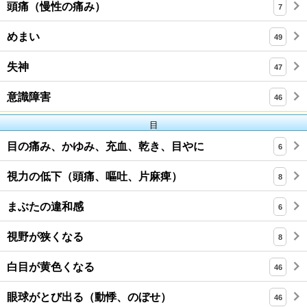
頭痛（慢性の痛み）
7
めまい
49
失神
47
意識障害
46
目
目の痛み、かゆみ、充血、乾き、目やに
6
視力の低下（頭痛、嘔吐、片麻痺）
8
まぶたの違和感
6
視野が狭くなる
8
白目が黄色くなる
46
眼球がとび出る（動悸、のぼせ）
46