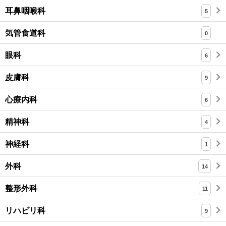
耳鼻咽喉科
5
気管食道科
0
眼科
6
皮膚科
9
心療内科
6
精神科
4
神経科
1
外科
14
整形外科
11
リハビリ科
9