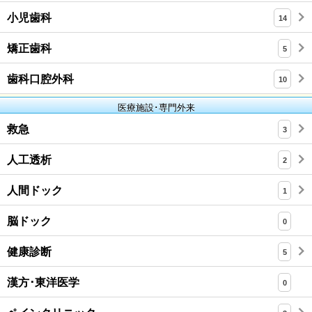
小児歯科
14
矯正歯科
5
歯科口腔外科
10
医療施設･専門外来
救急
3
人工透析
2
人間ドック
1
脳ドック
0
健康診断
5
漢方･東洋医学
0