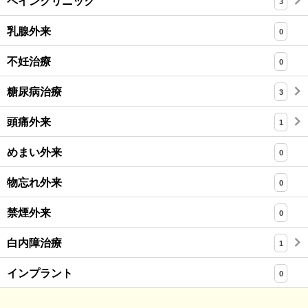
ペインクリニック
3
乳腺外来
0
不妊治療
0
糖尿病治療
3
頭痛外来
1
めまい外来
0
物忘れ外来
0
禁煙外来
0
白内障治療
1
インプラント
0