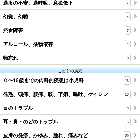
過度の不安、過呼吸、意欲低下
7
幻覚、幻聴
4
摂食障害
7
アルコール、薬物依存
4
物忘れ
8
こどもの病気
０〜15歳までの内科的疾患は小児科
13
発熱、頭痛、腹痛、咳、下痢、嘔吐、ケイレン
13
目のトラブル
6
耳・鼻・のどのトラブル
5
皮膚の発疹、かゆみ、腫れ、痛みなど
20