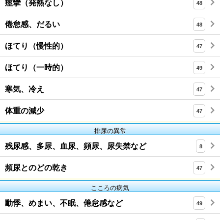
痙攣（発熱なし）
48
倦怠感、だるい
48
ほてり（慢性的）
47
ほてり（一時的）
49
寒気、冷え
47
体重の減少
47
排尿の異常
残尿感、多尿、血尿、頻尿、尿失禁など
8
頻尿とのどの乾き
47
こころの病気
動悸、めまい、不眠、倦怠感など
49