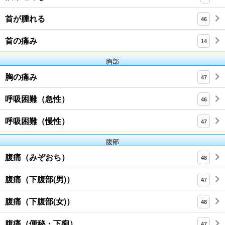
首が腫れる
46
首の痛み
14
胸部
胸の痛み
47
呼吸困難（急性）
46
呼吸困難（慢性）
47
腹部
腹痛（みぞおち）
48
腹痛（下腹部(男)）
47
腹痛（下腹部(女)）
48
腹痛（便秘・下痢）
47