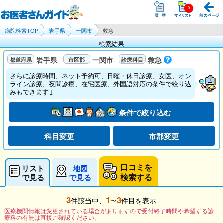
病院検索TOP
岩手県
一関市
救急
検索結果
岩手県
一関市
救急
さらに診療時間、ネット予約可、日曜・休日診療、女医、オン
ライン診療、夜間診療、在宅医療、外国語対応の条件で絞り込
みもできます↓
条件で絞り込む
科目変更
市郡変更
口コミを
リスト
地図
検索する
で見る
で見る
3
1
3
件該当中、
〜
件目を表示
医療機関情報は変更されている場合がありますので受付終了時間や希望する診
療科の有無は直接ご確認ください。