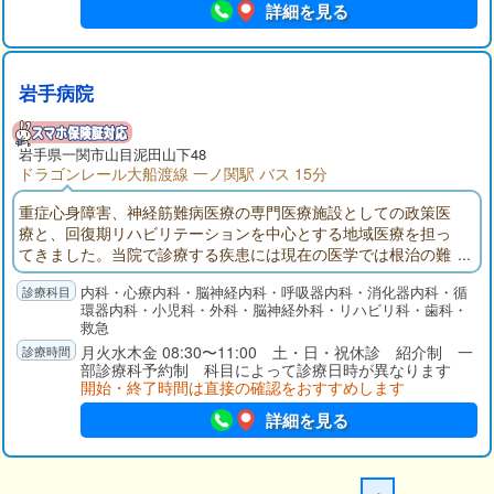
詳細を見る
岩手病院
岩手県
一関市
山目泥田山下48
ドラゴンレール大船渡線 一ノ関駅 バス 15分
重症心身障害、神経筋難病医療の専門医療施設としての政策医
療と、回復期リハビリテーションを中心とする地域医療を担っ
てきました。当院で診療する疾患には現在の医学では根治の難
しい難病も多く、患者さんは疾患による障害とともに様々な精
内科・心療内科・脳神経内科・呼吸器内科・消化器内科・循
神的苦痛、社会的な問題に直面します。疾患の治療はもとよ
環器内科・小児科・外科・脳神経外科・リハビリ科・歯科・
り、リハビリテーション、患者さんの心理面の支え、療養環境
救急
の整備、地域の医療、福祉機関との連携を含む包括的な取り組
月火水木金 08:30〜11:00 土・日・祝休診 紹介制 一
みが必要となります。 患者さんの思いを受け止め、患者さんを
部診療科予約制 科目によって診療日時が異なります
中心に知識と技術をもつ多職種が支えあうチーム医療を実践い
開始・終了時間は直接の確認をおすすめします
たします。
詳細を見る