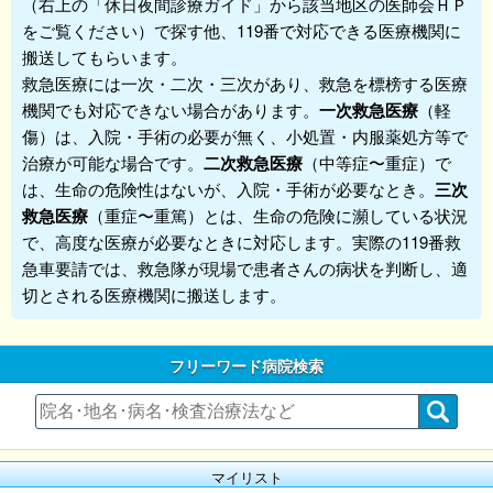
（右上の「休日夜間診療ガイド」から該当地区の医師会ＨＰ
をご覧ください）で探す他、119番で対応できる医療機関に
搬送してもらいます。
救急医療には一次・二次・三次があり、救急を標榜する医療
機関でも対応できない場合があります。
一次救急医療
（軽
傷）は、入院・手術の必要が無く、小処置・内服薬処方等で
治療が可能な場合です。
二次救急医療
（中等症〜重症）で
は、生命の危険性はないが、入院・手術が必要なとき。
三次
救急医療
（重症〜重篤）とは、生命の危険に瀕している状況
で、高度な医療が必要なときに対応します。実際の119番救
急車要請では、救急隊が現場で患者さんの病状を判断し、適
切とされる医療機関に搬送します。
フリーワード病院検索
マイリスト