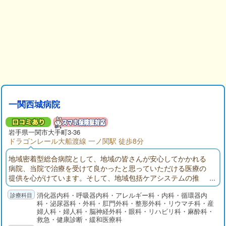
一関西城病院
岩手県
一関市
大手町3-36
ドラゴンレール大船渡線 一ノ関駅 徒歩8分
地域密着型総合病院として、地域の皆さんが安心してかかれる
病院、当院で治療を受けて良かったと思っていただける医療の
提供を心がけています。そして、地域包括ケアシステムの推
進・充実を目指して、介護の面でも医療と連携して「住み慣れ
消化器内科・呼吸器内科・アレルギー科・内科・循環器内
た地域で自分らしい暮らしを安心して最期まで続けることがで
科・泌尿器科・外科・肛門外科・整形外科・リウマチ科・産
きるよう」に日々の活動に尽力していきます。
婦人科・婦人科・脳神経外科・眼科・リハビリ科・麻酔科・
救急・健康診断・緩和医療科