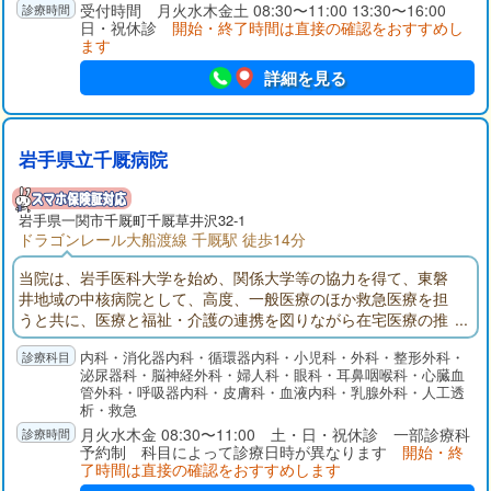
受付時間 月火水木金土 08:30〜11:00 13:30〜16:00
日・祝休診
開始・終了時間は直接の確認をおすすめし
ます
詳細を見る
岩手県立千厩病院
岩手県
一関市
千厩町千厩草井沢32-1
ドラゴンレール大船渡線 千厩駅 徒歩14分
当院は、岩手医科大学を始め、関係大学等の協力を得て、東磐
井地域の中核病院として、高度、一般医療のほか救急医療を担
うと共に、医療と福祉・介護の連携を図りながら在宅医療の推
進も図っています。さらに、人工透析、リハビリテーションの
内科・消化器内科・循環器内科・小児科・外科・整形外科・
充実を図り、地域に密着した病院を目指しています。
泌尿器科・脳神経外科・婦人科・眼科・耳鼻咽喉科・心臓血
管外科・呼吸器内科・皮膚科・血液内科・乳腺外科・人工透
析・救急
月火水木金 08:30〜11:00 土・日・祝休診 一部診療科
予約制 科目によって診療日時が異なります
開始・終
了時間は直接の確認をおすすめします