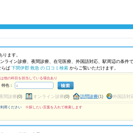
あります。
ンライン診療、夜間診療、在宅医療、外国語対応、駅周辺の条件
ならば
下閉伊郡 救急 の 口コミ検索
からご覧いただけます。
医は他の科目を担当している場合あり
特色：
夜間診療
(0)
オンライン診療
(0)
訪問診療
(1)
外国語対
ご利用ください
※探したい言葉を入れて検索します