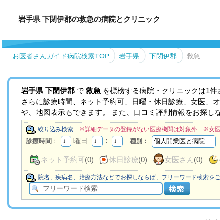
岩手県 下閉伊郡の救急の病院とクリニック
お医者さんガイド病院検索TOP
岩手県
下閉伊郡
救急
岩手県
下閉伊郡
で
救急
を標榜する病院・クリニックは1件
さらに診療時間、ネット予約可、日曜・休日診療、女医、オ
や、地図表示もできます。 また、口コミ評判情報をお探し
絞り込み検索
※詳細データの登録がない医療機関は対象外 ※女
曜日
：
診療時間：
種別：
ネット予約可
(0)
休日診療
(0)
女医さん
(0)
院名、疾病名、治療方法などでお探しならば、フリーワード検索を