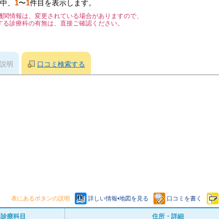
中、
1
〜
1
件目を表示します。
機関情報は、変更されている場合がありますので、
する診療科の有無は、直接ご確認ください。
説明
口コミ検索する
表にあるボタンの説明
詳しい情報•地図を見る
口コミを書く
診療科目
住所・詳細