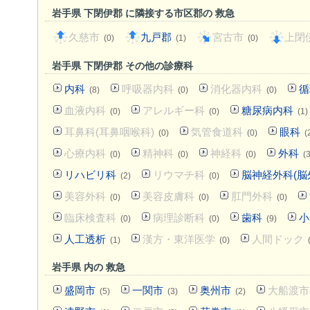
岩手県 下閉伊郡 に隣接する市区郡の 救急
久慈市
九戸郡
宮古市
上閉
(0)
(1)
(0)
岩手県 下閉伊郡 その他の診療科
内科
呼吸器内科
消化器内科
循
(8)
(0)
(0)
血液内科
アレルギー科
糖尿病内科
(0)
(0)
(1)
耳鼻科(耳鼻咽喉科)
気管食道科
眼科
(0)
(0)
(
心療内科
精神科
神経科
外科
(0)
(0)
(0)
(3
リハビリ科
リウマチ科
脳神経外科(脳
(2)
(0)
美容外科
美容皮膚科
肛門外科
(0)
(0)
(0)
臨床検査科
病理診断科
歯科
小
(0)
(0)
(9)
人工透析
漢方・東洋医学
人間ドック
(1)
(0)
岩手県 内の 救急
盛岡市
一関市
奥州市
大船渡市
(5)
(3)
(2)