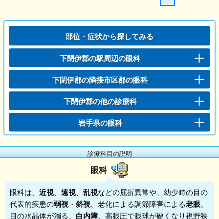
部位・症状から探してみる
下閉伊郡の駅周辺の眼科
下閉伊郡の隣接市区郡の眼科
下閉伊郡の他の診療科
岩手県の眼科
診療科目の説明
眼科
眼科
は、
近視
、
遠視
、
乱視
などの屈折異常や、幼少時の目の
代表的疾患の
弱視
・
斜視
、老化による調節障害による
老眼
、
目の水晶体が濁る、
白内障
、高眼圧で眼球が硬くなり視野狭