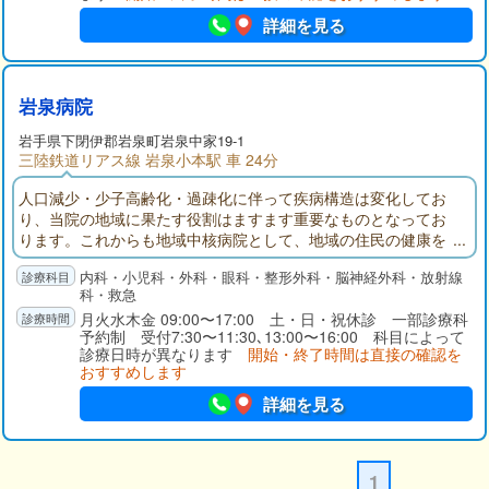
詳細を見る
岩泉病院
岩手県
下閉伊郡
岩泉町岩泉中家19-1
三陸鉄道リアス線 岩泉小本駅 車 24分
人口減少・少子高齢化・過疎化に伴って疾病構造は変化してお
り、当院の地域に果たす役割はますます重要なものとなってお
ります。これからも地域中核病院として、地域の住民の健康を
守り、より良い医療を提供することができるよう全力を尽くし
内科・小児科・外科・眼科・整形外科・脳神経外科・放射線
たいと考えております。
科・救急
月火水木金 09:00〜17:00 土・日・祝休診 一部診療科
予約制 受付7:30〜11:30､13:00〜16:00 科目によって
診療日時が異なります
開始・終了時間は直接の確認を
おすすめします
詳細を見る
1