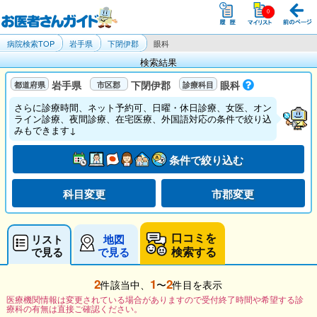
病院検索TOP
岩手県
下閉伊郡
眼科
検索結果
岩手県
下閉伊郡
眼科
さらに診療時間、ネット予約可、日曜・休日診療、女医、オン
ライン診療、夜間診療、在宅医療、外国語対応の条件で絞り込
みもできます↓
条件で絞り込む
科目変更
市郡変更
口コミを
リスト
地図
検索する
で見る
で見る
2
1
2
件該当中、
〜
件目を表示
医療機関情報は変更されている場合がありますので受付終了時間や希望する診
療科の有無は直接ご確認ください。