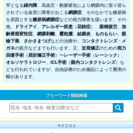
窄となる
緑内障
、高血圧・動脈硬化により網膜内に張り巡ら
されている血管に障害がおこる
網膜症
、そのなかでも糖尿病
を原因とする
糖尿病網膜症
などの視力障害を扱います。その
他、
ドライアイ
、
アレルギー疾患
（
花粉症
）、
眼精疲労
、
加
齢黄斑変性症
、
網膜剥離
、
霰粒腫
、
結膜炎
、
ものもらい
、
眼
瞼下垂
、
さかさまつげ
などの治療や、
コンタクトレンズ
・
メ
ガネ
の処方などまでも行います。又、
近視矯正
のための
視力
回復手術
（
屈折矯正手術
）〜
レーザー手術
（
レーシック
）、
オルソケラトロジー
、
ICL手術
（
眼内コンタクトレンズ
）な
ども行われていますが、自由診療のため施設によって費用の
幅があります。
フリーワード病院検索
マイリスト