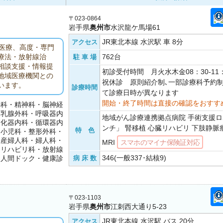
〒023-0864
岩手県
奥州市
水沢龍ケ馬場61
JR東北本線 水沢駅 車 8分
アクセス
医療、高度・専門
762台
療法・放射線治
駐 車 場
相談支援・情報提
初診受付時間 月火水木金08：30-11
地域医療機関との
祝休診 原則紹介制､一部診療科予約
います。
診療時間
て診療日時が異なります
開始・終了時間は直接の確認をおすす
外科・精神科・脳神経
・乳腺外科・呼吸器内
地域がん診療連携拠点病院 手術支援
消化器内科・循環器内
ンチ」 腎移植 心臓リハビリ 下肢静脈瘤
特 色
・小児科・整形外科・
・産婦人科・婦人科・
MRI
スマホのマイナ保険証対応
・リハビリ科・放射線
346(一般337･結核9)
・人間ドック・健康診
病 床 数
〒023-1103
岩手県
奥州市
江刺西大通り5-23
JR東北本線 水沢駅 バス 20分
アクセス