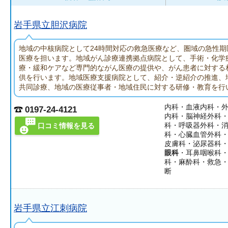
岩手県立胆沢病院
地域の中核病院として24時間対応の救急医療など、圏域の急性期
医療を担います。地域がん診療連携拠点病院として、手術・化学
療・緩和ケアなど専門的ながん医療の提供や、がん患者に対する
供を行います。地域医療支援病院として、紹介・逆紹介の推進、
共同診療、地域の医療従事者・地域住民に対する研修・教育を行
内科・血液内科・
0197-24-4121
内科・脳神経外科
科・呼吸器外科・
口コミ情報を見る
科・心臓血管外科
皮膚科・泌尿器科
眼科
・耳鼻咽喉科
科・麻酔科・救急
断
岩手県立江刺病院