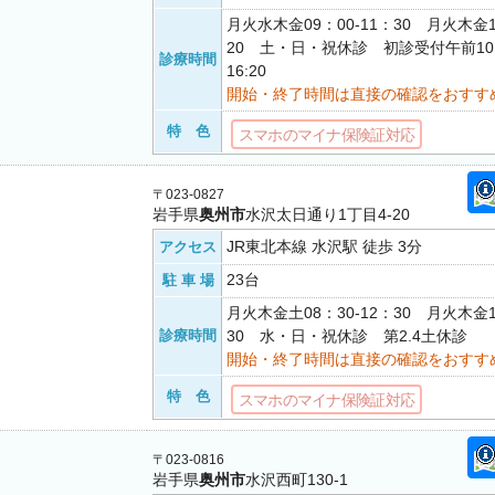
月火水木金09：00-11：30 月火木金1
20 土・日・祝休診 初診受付午前10:
診療時間
16:20
開始・終了時間は直接の確認をおすす
特 色
スマホのマイナ保険証対応
〒023-0827
岩手県
奥州市
水沢太日通り1丁目4-20
JR東北本線 水沢駅 徒歩 3分
アクセス
23台
駐 車 場
月火木金土08：30-12：30 月火木金1
診療時間
30 水・日・祝休診 第2.4土休診
開始・終了時間は直接の確認をおすす
特 色
スマホのマイナ保険証対応
〒023-0816
岩手県
奥州市
水沢西町130-1