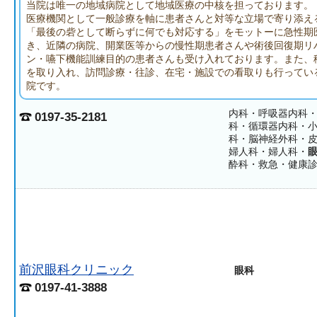
当院は唯一の地域病院として地域医療の中核を担っております。
医療機関として一般診療を軸に患者さんと対等な立場で寄り添え
「最後の砦として断らずに何でも対応する」をモットーに急性期
き、近隣の病院、開業医等からの慢性期患者さんや術後回復期リ
ン・嚥下機能訓練目的の患者さんも受け入れております。また、
を取り入れ、訪問診療・往診、在宅・施設での看取りも行ってい
院です。
内科・呼吸器内科
0197-35-2181
科・循環器内科・
科・脳神経外科・
婦人科・婦人科・
酔科・救急・健康
前沢眼科クリニック
眼科
0197-41-3888