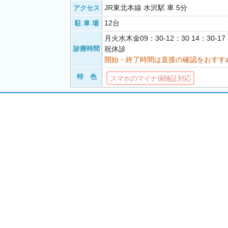
JR東北本線 水沢駅 車 5分
アクセス
12台
駐 車 場
月火水木金09：30-12：30 14：30-
診療時間
祝休診
開始・終了時間は直接の確認をおすす
特 色
スマホのマイナ保険証対応