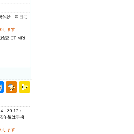
・祝休診 科目に
めします
査 CT MRI
4：30-17：
曜午後は手術･
めします