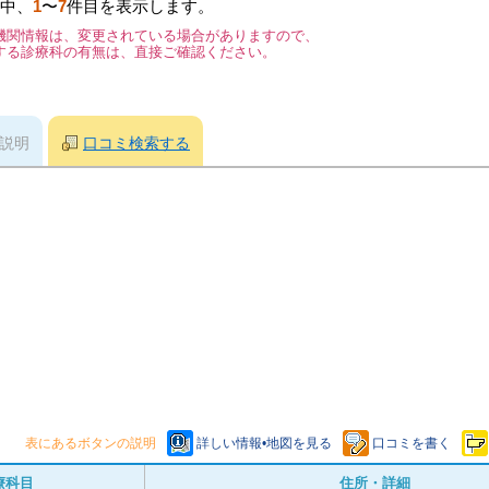
中、
1
〜
7
件目を表示します。
機関情報は、変更されている場合がありますので、
する診療科の有無は、直接ご確認ください。
説明
口コミ検索する
表にあるボタンの説明
詳しい情報•地図を見る
口コミを書く
療科目
住所・詳細