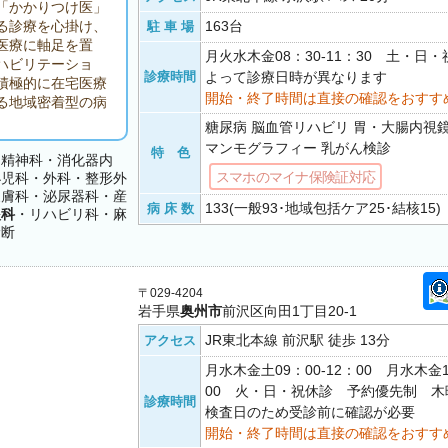
「かかりつけ医」
163台
る診療を心掛け、
駐 車 場
医療に軸足を置
月火水木金08：30-11：30 土・日
ハビリテーショ
診療時間
よって診療日時が異なります
積極的に在宅医療
開始・終了時間は直接の確認をおすす
る地域密着型の病
糖尿病 脳血管リハビリ 胃・大腸内視鏡検
マンモグラフィー 乳がん検診
特 色
・精神科・消化器内
スマホのマイナ保険証対応
小児科・外科・整形外
皮膚科・泌尿器科・産
133(一般93･地域包括ケア25･結核15)
病 床 数
眼科
・リハビリ科・麻
診断
〒029-4204
岩手県
奥州市
前沢区向田1丁目20-1
JR東北本線 前沢駅 徒歩 13分
アクセス
月水木金土09：00-12：00 月水木金1
00 火・日・祝休診 予約優先制 木
診療時間
検査日のため受診前に確認が必要
開始・終了時間は直接の確認をおすす