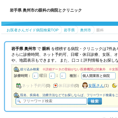
岩手県 奥州市の眼科の病院とクリニック
お医者さんガイド病院検索TOP
岩手県
奥州市
眼科
岩手県
奥州市
で
眼科
を標榜する病院・クリニックは7件あ
さらに診療時間、ネット予約可、日曜・休日診療、女医、オ
や、地図表示もできます。 また、口コミ評判情報をお探し
絞り込み検索
※詳細データの登録がない医療機関は対象外 ※女
曜日
：
診療時間：
種別：
ネット予約可
(0)
休日診療
(0)
女医さん
(1)
院名、疾病名、治療方法などでお探しならば、フリーワード検索を