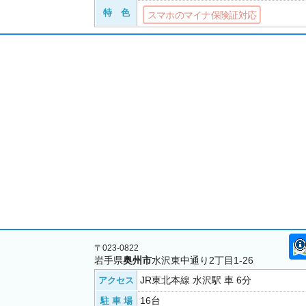
特 色
スマホのマイナ保険証対応
〒023-0822
岩手県
奥州市
水沢東中通り2丁目1-26
JR東北本線 水沢駅 車 6分
アクセス
16台
駐 車 場